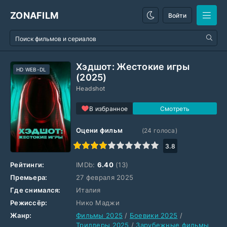
ZONAFILM
Войти
Хэдшот: Жестокие игры
HD WEB-DL
(2025)
Headshot
В избранное
Оцени фильм
(
24
голоса)
1
2
3
4
5
6
7
8
9
10
3.8
Рейтинги:
IMDb:
6.40
(13)
Премьера:
27 февраля 2025
Где снимался:
Италия
Режиссёр:
Нико Маджи
Жанр:
Фильмы 2025
/
Боевики 2025
/
Триллеры 2025
/
Зарубежные фильмы