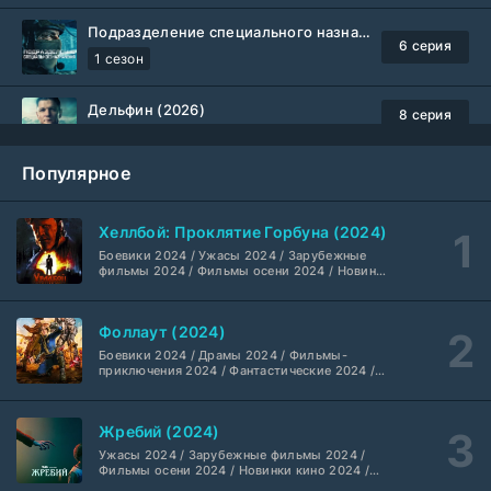
Подразделение специального назначения (2026)
6 серия
1 сезон
Дельфин (2026)
8 серия
Не требуется
1-3 сезон
Популярное
Жизнь, Ларри и стремление к несчастью: Почти история Америки (2026)
6 серия
TVShows
1 сезон
Хеллбой: Проклятие Горбуна (2024)
Боевики 2024 / Ужасы 2024 / Зарубежные
Шугар (2026)
7 серия
фильмы 2024 / Фильмы осени 2024 / Новинки
кино 2024 / Последние фильмы / Фильмы
Coldfilm
1-2 сезон
2024 / Американские фильмы / Фильмы
смотреть / Британские фильмы / Фильмы с
Фоллаут (2024)
высоким рейтингом / Интересные фильмы /
Укрытие (2026)
Крутые фильмы / Популярные фильмы
5 серия
Боевики 2024 / Драмы 2024 / Фильмы-
HDrezka Studio
1-3 сезон
приключения 2024 / Фантастические 2024 /
Сериалы 2024 / Фильмы 2024 / Фильмы
смотреть / Сериалы в 4K UHD / Американские
сериалы
Мыс страха (2026)
10 серия
Жребий (2024)
Dragon Money Studio
1 сезон
Ужасы 2024 / Зарубежные фильмы 2024 /
Фильмы осени 2024 / Новинки кино 2024 /
Последние фильмы / Фильмы 2024 /