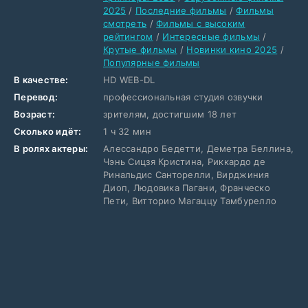
2025
/
Последние фильмы
/
Фильмы
смотреть
/
Фильмы с высоким
рейтингом
/
Интересные фильмы
/
Крутые фильмы
/
Новинки кино 2025
/
Популярные фильмы
В качестве:
HD WEB-DL
Перевод:
профессиональная студия озвучки
Возраст:
зрителям, достигшим 18 лет
Сколько идёт:
1 ч 32 мин
В ролях актеры:
Алессандро Бедетти, Деметра Беллина,
Чэнь Сицзя Кристина, Риккардо де
Ринальдис Санторелли, Вирджиния
Диоп, Людовика Пагани, Франческо
Пети, Витторио Магаццу Тамбурелло