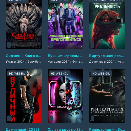
Сиджинн. Книга крови (2024)
Лучшим игрокам приготовиться (2024)
Виртуальная реальность (2024)
Ужасы 2024
/
Зарубежные фильмы 2024
Комедии 2024
/
/
Фильмы декабря 2024
Фильмы-приключения 2024
Детективы 2024
/
Последние ф
/
/
Комедии 2024
Зарубе
HD WEBRip
HD WEB-DL
HD WEB-DL
Двуличный (2025)
Оплата кровью (2025)
Реинкарнация. Возвращение ведьмы (2024)