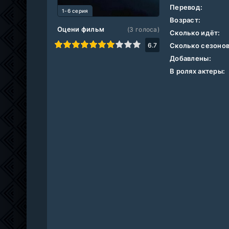
Перевод:
1-6 серия
Возраст:
Оцени фильм
(
3
голоса)
Сколько идёт:
1
2
3
4
5
6
7
8
9
10
6.7
Сколько сезонов
Добавлены:
В ролях актеры: