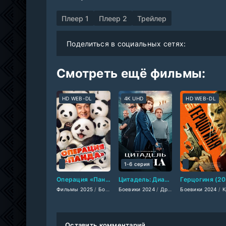
Плеер 1
Плеер 2
Трейлер
Поделиться в социальных сетях:
Смотреть ещё фильмы:
HD WEB-DL
4K UHD
HD WEB-DL
1-6 серия
Операция «Панда» (2025)
Цитадель: Диана (2024)
Г
Фильмы 2025
/
Боевики 2025
Боевики 2024
/
Комедии 2025
/
Драмы 2024
/
Боевики 2024
Зарубежные фи
/
Триллеры
/
Криминальные ф
Оставить комментарий