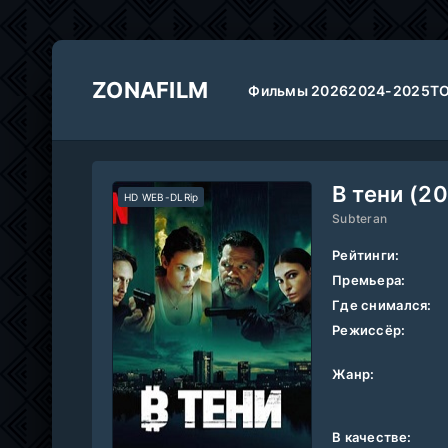
ZONAFILM
Фильмы 2026
2024-2025
Т
В тени (2
HD WEB-DLRip
Subteran
Рейтинги:
Премьера:
Где снимался:
Режиссёр:
Жанр:
В качестве: