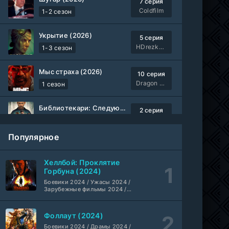
7 серия
Coldfilm
1-2 сезон
Укрытие (2026)
5 серия
HDrezka Studio
1-3 сезон
Мыс страха (2026)
10 серия
Dragon Money Studio
1 сезон
Библиотекари: Следующая глава (2026)
2 серия
LostFilm
1-2 сезон
Популярное
Вторая мировая война с Томом Хэнксом (2026)
20 серия
Дубляж HDrezka St.
1 сезон
Хеллбой: Проклятие
Горбуна (2024)
Анна медиум (2021-2026)
Боевики 2024 / Ужасы 2024 /
2 серия
Зарубежные фильмы 2024 /
Не требуется
1-5 сезон
Фильмы осени 2024 / Новинки
кино 2024 / Последние
фильмы / Фильмы 2024 /
Фоллаут (2024)
Преступление с низким IQ (2026)
Американские фильмы /
24 серия
Фильмы смотреть /
Боевики 2024 / Драмы 2024 /
DubLik.TV