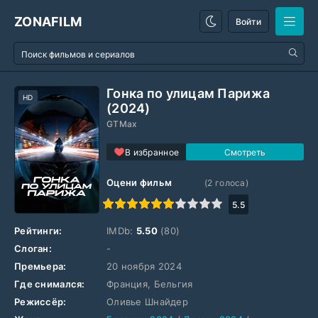
ZONAFILM
Войти
Гонка по улицам Парижа
HD
(2024)
GTMax
В избранное
Оцени фильм
(
2
голоса)
1
2
3
4
5
6
7
8
9
10
5.5
Рейтинги:
IMDb:
5.50
(80)
Слоган:
-
Премьера:
20 ноября 2024
Где снимался:
Франция, Бельгия
Режиссёр:
Оливье Шнайдер