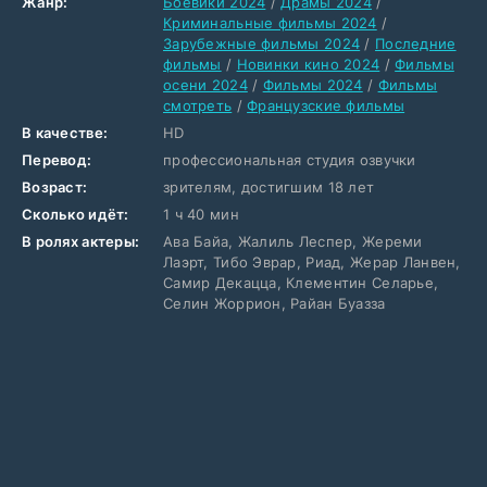
Жанр:
Боевики 2024
/
Драмы 2024
/
Криминальные фильмы 2024
/
Зарубежные фильмы 2024
/
Последние
фильмы
/
Новинки кино 2024
/
Фильмы
осени 2024
/
Фильмы 2024
/
Фильмы
смотреть
/
Французские фильмы
В качестве:
HD
Перевод:
профессиональная студия озвучки
Возраст:
зрителям, достигшим 18 лет
Сколько идёт:
1 ч 40 мин
В ролях актеры:
Ава Байа, Жалиль Леспер, Жереми
Лаэрт, Тибо Эврар, Риад, Жерар Ланвен,
Самир Декацца, Клементин Селарье,
Селин Жоррион, Райан Буазза