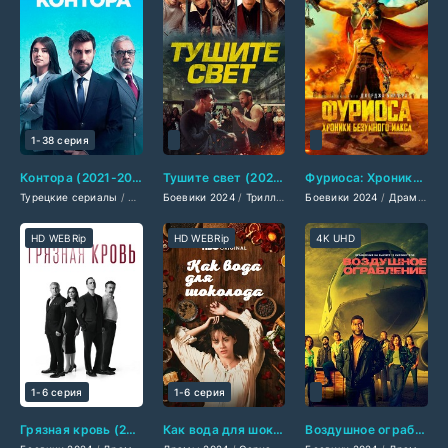
1-38 серия
Контора (2021-2026)
Тушите свет (2024)
Фуриоса: Хроники Безумного Макса (2024)
Турецкие сериалы
/
Сериалы 2025
Боевики 2024
/
Боевики 2025
/
Триллеры 2024
/
Драмы 2025
Боевики 2024
/
Зарубежные фильмы
/
Фильмы 2025
/
Драмы 2024
HD WEBRip
HD WEBRip
4K UHD
1-6 серия
1-6 серия
Грязная кровь (2024)
Как вода для шоколада (2024)
Воздушное ограбление (2024)