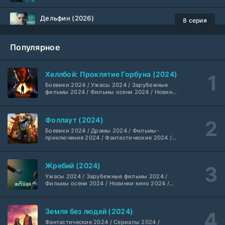
Дельфин (2026)
8 серия
Не требуется
1-3 сезон
Популярное
Жизнь, Ларри и стремление к несчастью: Почти история Америки (2026)
6 серия
TVShows
1 сезон
Хеллбой: Проклятие Горбуна (2024)
Боевики 2024 / Ужасы 2024 / Зарубежные
Шугар (2026)
7 серия
фильмы 2024 / Фильмы осени 2024 / Новинки
кино 2024 / Последние фильмы / Фильмы
Coldfilm
1-2 сезон
2024 / Американские фильмы / Фильмы
смотреть / Британские фильмы / Фильмы с
Фоллаут (2024)
высоким рейтингом / Интересные фильмы /
Укрытие (2026)
Крутые фильмы / Популярные фильмы
5 серия
Боевики 2024 / Драмы 2024 / Фильмы-
HDrezka Studio
1-3 сезон
приключения 2024 / Фантастические 2024 /
Сериалы 2024 / Фильмы 2024 / Фильмы
смотреть / Сериалы в 4K UHD / Американские
сериалы
Мыс страха (2026)
10 серия
Жребий (2024)
Dragon Money Studio
1 сезон
Ужасы 2024 / Зарубежные фильмы 2024 /
Фильмы осени 2024 / Новинки кино 2024 /
Последние фильмы / Фильмы 2024 /
Библиотекари: Следующая глава (2026)
Американские фильмы / Фильмы смотреть /
2 серия
Фильмы с высоким рейтингом / Интересные
LostFilm
1-2 сезон
Земля без людей (2024)
фильмы / Крутые фильмы / Популярные
фильмы
Фантастические 2024 / Сериалы 2024 /