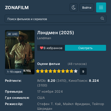
ZONAFILM
Войти
Лэндмен (2025)
4K UHD
Landman
В избранное
Оцени фильм
(
48
голосов)
1
2
3
4
5
6
7
8
9
10
9
1-10 серия
Рейтинги:
IMDb:
8.20
(3410), КиноПоиск:
8.224
(3100)
Премьера:
17 ноября 2024
Где снимался:
США
Режиссёр:
Стефен Т. Кэй, Майкл Фридман, Тейлор
Шеридан