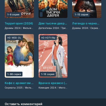
1-6 серия
1-15 серия
Территория (2024)
Дом тысячи дверей (2024)
Легенда о черном дереве (2024)
Драмы 2024
/
Фильмы-приключения 2024
Детективы 2024
/
/
Сериалы 2024
Триллеры 2024
Драмы 2024
/
/
Фильмы 2024
Ужасы 2024
/
Сериалы 2024
/
/
Фил
Зар
HD WEB-DL
HD HDTVRip
1-88 серия
1-16 серия
Кофе с ароматом любви (2025)
Врачи в кризисе (2024)
Сериалы 2025
/
Фильмы 2025
Комедии 2024
/
Драмы 2025
/
Мелодрамы 2024
/
Мелодрамы 2025
/
Сериалы 2024
/
Фильмы смотр
/
Д
Оставить комментарий