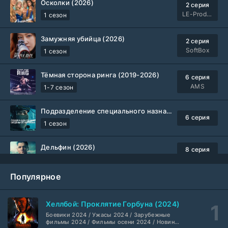
Осколки (2026)
2 серия
LE-Production
1 сезон
Замужняя убийца (2026)
2 серия
SoftBox
1 сезон
Тёмная сторона ринга (2019-2026)
6 серия
AMS
1-7 сезон
Подразделение специального назначения (2026)
6 серия
1 сезон
Дельфин (2026)
8 серия
Не требуется
1-3 сезон
Популярное
Жизнь, Ларри и стремление к несчастью: Почти история Америки (2026)
6 серия
TVShows
1 сезон
Хеллбой: Проклятие Горбуна (2024)
Боевики 2024 / Ужасы 2024 / Зарубежные
Шугар (2026)
7 серия
фильмы 2024 / Фильмы осени 2024 / Новинки