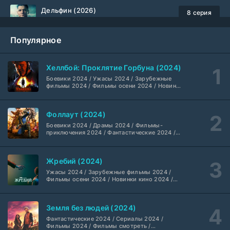
Дельфин (2026)
8 серия
Не требуется
1-3 сезон
Популярное
Жизнь, Ларри и стремление к несчастью: Почти история Америки (2026)
6 серия
TVShows
1 сезон
Хеллбой: Проклятие Горбуна (2024)
Боевики 2024 / Ужасы 2024 / Зарубежные
Шугар (2026)
7 серия
фильмы 2024 / Фильмы осени 2024 / Новинки
кино 2024 / Последние фильмы / Фильмы
Coldfilm
1-2 сезон
2024 / Американские фильмы / Фильмы
смотреть / Британские фильмы / Фильмы с
Фоллаут (2024)
высоким рейтингом / Интересные фильмы /
Укрытие (2026)
Крутые фильмы / Популярные фильмы
5 серия
Боевики 2024 / Драмы 2024 / Фильмы-
HDrezka Studio
1-3 сезон
приключения 2024 / Фантастические 2024 /
Сериалы 2024 / Фильмы 2024 / Фильмы
смотреть / Сериалы в 4K UHD / Американские
сериалы
Мыс страха (2026)
10 серия
Жребий (2024)
Dragon Money Studio
1 сезон
Ужасы 2024 / Зарубежные фильмы 2024 /
Фильмы осени 2024 / Новинки кино 2024 /
Последние фильмы / Фильмы 2024 /
Библиотекари: Следующая глава (2026)
Американские фильмы / Фильмы смотреть /
2 серия
Фильмы с высоким рейтингом / Интересные
LostFilm
1-2 сезон
Земля без людей (2024)
фильмы / Крутые фильмы / Популярные
фильмы
Фантастические 2024 / Сериалы 2024 /
Фильмы 2024 / Фильмы смотреть /
Вторая мировая война с Томом Хэнксом (2026)