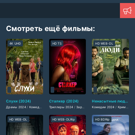
Смотреть ещё фильмы:
4K UHD
HD TS
HD WEB-DL
Слухи (2024)
Сталкер (2024)
Ненасытные люди (2024)
Драмы 2024
/
Комедии 2024
Триллеры 2024
/
Ужасы 2024
/
/
Зарубежные фильмы 2024
Зарубежные фильмы 2024
Комедии 2024
/
Криминальные фильмы 2024
/
/
Фильмы 
Послед
HD WEB-DL
HD WEB-DLRip
HD BDRip