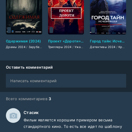
Одержимая (2024)
Проект «Дороти» (2024)
Город тайн: Исчезнувшая (2024)
Драмы 2024
/
Зарубежные фильмы 2024
Триллеры 2024
/
/
Фильмы весны 2024
Ужасы 2024
Детективы 2024
/
Фантастические 2024
/
Новинки кино 
/
Криминальные фильмы 2024
Оставить комментарий
Написать комментарий
Всего комментариев
3
Стасик
Фильм является хорошим примером весьма
стандартного кино. То есть все идет по шаблону