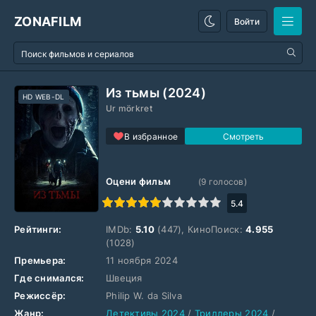
ZONAFILM
Войти
Из тьмы (2024)
HD WEB-DL
Ur mörkret
В избранное
Оцени фильм
(
9
голосов)
1
2
3
4
5
6
7
8
9
10
5.4
Рейтинги:
IMDb:
5.10
(447), КиноПоиск:
4.955
(1028)
Премьера:
11 ноября 2024
Где снимался:
Швеция
Режиссёр:
Philip W. da Silva
Жанр:
Детективы 2024
/
Триллеры 2024
/