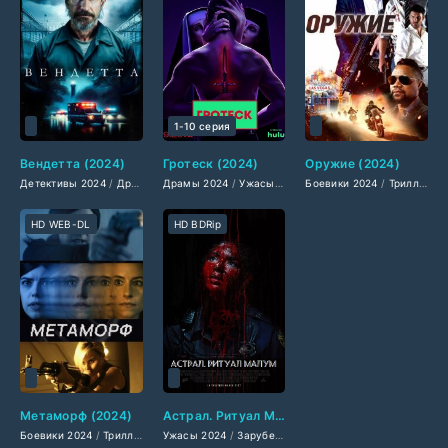
1-10 серия
Вендетта (2024)
Гротеск (2024)
Оружие (2024)
Детективы 2024
/
Драмы 2024
Драмы 2024
/
Криминальные фильмы 2024
/
Ужасы 2024
/
Боевики 2024
Сериалы 2024
/
Триллеры 2024
/
Триллеры 2024
/
Фильмы 
HD WEB-DL
HD BDRip
Метаморф (2024)
Астрал. Ритуал Малум (2024)
Боевики 2024
/
Триллеры 2024
Ужасы 2024
/
Фантастические 2024
/
Зарубежные фильмы 2024
/
Зарубежные фильмы 2
/
Фильмы ос