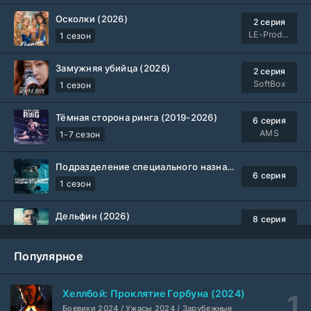
Осколки (2026)
2 серия
LE-Production
1 сезон
Замужняя убийца (2026)
2 серия
SoftBox
1 сезон
Тёмная сторона ринга (2019-2026)
6 серия
AMS
1-7 сезон
Подразделение специального назначения (2026)
6 серия
1 сезон
Дельфин (2026)
8 серия
Не требуется
1-3 сезон
Популярное
Жизнь, Ларри и стремление к несчастью: Почти история Америки (2026)
6 серия
TVShows
1 сезон
Хеллбой: Проклятие Горбуна (2024)
Боевики 2024 / Ужасы 2024 / Зарубежные