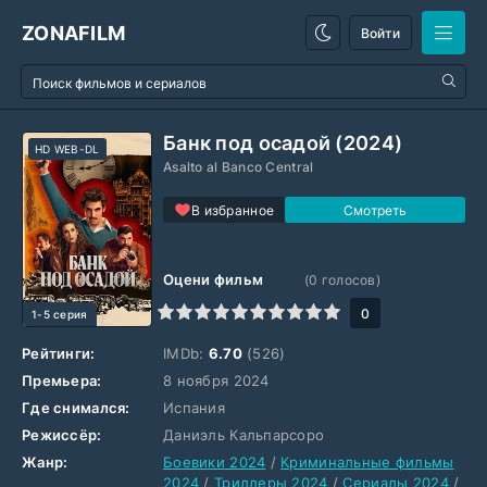
ZONAFILM
Войти
Банк под осадой (2024)
HD WEB-DL
Asalto al Banco Central
В избранное
Оцени фильм
(
0
голосов)
1
2
3
4
5
6
7
8
9
10
0
1-5 серия
Рейтинги:
IMDb:
6.70
(526)
Премьера:
8 ноября 2024
Где снимался:
Испания
Режиссёр:
Даниэль Кальпарсоро
Жанр:
Боевики 2024
/
Криминальные фильмы
2024
/
Триллеры 2024
/
Сериалы 2024
/