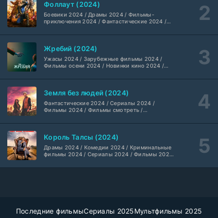
Фоллаут (2024)
высоким рейтингом / Интересные фильмы /
Укрытие (2026)
Крутые фильмы / Популярные фильмы
5 серия
Боевики 2024 / Драмы 2024 / Фильмы-
HDrezka Studio
1-3 сезон
приключения 2024 / Фантастические 2024 /
Сериалы 2024 / Фильмы 2024 / Фильмы
смотреть / Сериалы в 4K UHD / Американские
сериалы
Мыс страха (2026)
10 серия
Жребий (2024)
Dragon Money Studio
1 сезон
Ужасы 2024 / Зарубежные фильмы 2024 /
Фильмы осени 2024 / Новинки кино 2024 /
Последние фильмы / Фильмы 2024 /
Библиотекари: Следующая глава (2026)
Американские фильмы / Фильмы смотреть /
2 серия
Фильмы с высоким рейтингом / Интересные
LostFilm
1-2 сезон
Земля без людей (2024)
фильмы / Крутые фильмы / Популярные
фильмы
Фантастические 2024 / Сериалы 2024 /
Фильмы 2024 / Фильмы смотреть /
Вторая мировая война с Томом Хэнксом (2026)
20 серия
Американские сериалы
Дубляж HDrezka St.
1 сезон
Король Талсы (2024)
Анна медиум (2021-2026)
Драмы 2024 / Комедии 2024 / Криминальные
2 серия
фильмы 2024 / Сериалы 2024 / Фильмы 2024
Не требуется
1-5 сезон
/ Фильмы смотреть / Американские сериалы
Преступление с низким IQ (2026)
24 серия
DubLik.TV
1 сезон
Последние фильмы
Сериалы 2025
Мультфильмы 2025
Страна боев (2026)