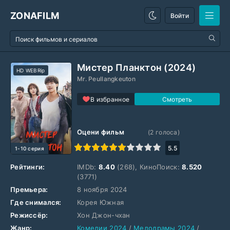
ZONAFILM
Войти
Мистер Планктон (2024)
HD WEBRip
Mr. Peullangkeuton
В избранное
Оцени фильм
(
2
голоса)
1
2
3
4
5
6
7
8
9
10
5.5
1-10 серия
Рейтинги:
IMDb:
8.40
(268), КиноПоиск:
8.520
(3771)
Премьера:
8 ноября 2024
Где снимался:
Корея Южная
Режиссёр:
Хон Джон-чхан
Жанр:
Комедии 2024
/
Мелодрамы 2024
/