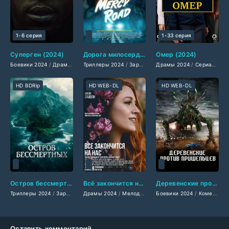
1-6 серия
1-33 серия
Суперген (2024)
Дорога милосердия (2024)
Омер (2024)
Боевики 2024
/
Драмы 2024
Триллеры 2024
/
Фильмы-приключения 2024
/
Зарубежные фильмы 2024
Драмы 2024
/
Фантастические 202
/
Сериалы 2024
/
Фильмы
HD BDRip
HD WEB-DL
HD WEB-DL
Остров бессмертных (2024)
Всё закончится на нас (2024)
Деревенские против пришельцев (2024)
Триллеры 2024
/
Зарубежные фильмы 2024
Драмы 2024
/
Мелодрамы 2024
/
Фильмы лета 2024 года
Боевики 2024
/
Зарубежные фильм
/
Комедии 2024
/
Новинки 
Оставить комментарий