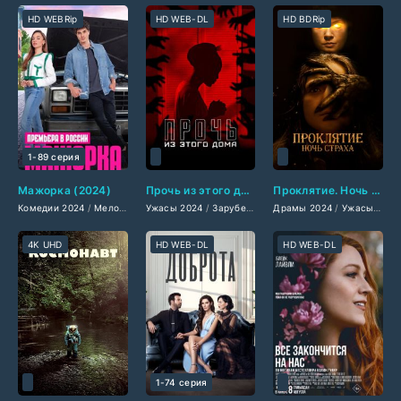
HD WEBRip
HD WEB-DL
HD BDRip
1-89 серия
Мажорка (2024)
Прочь из этого дома (2024)
Проклятие. Ночь страха (2024)
Комедии 2024
/
Мелодрамы 2024
Ужасы 2024
/
Сериалы 2024
/
Зарубежные фильмы 2024
/
Турецкие сериалы
Драмы 2024
/
/
Ужасы 2024
Фильмы ве
/
Фильмы
4K UHD
HD WEB-DL
HD WEB-DL
1-74 серия