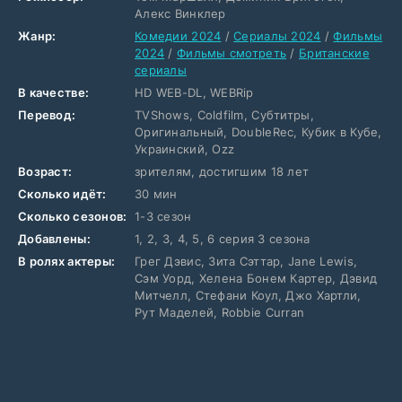
Алекс Винклер
Жанр:
Комедии 2024
/
Сериалы 2024
/
Фильмы
2024
/
Фильмы смотреть
/
Британские
сериалы
В качестве:
HD WEB-DL, WEBRip
Перевод:
TVShows, Coldfilm, Субтитры,
Оригинальный, DoubleRec, Кубик в Кубе,
Украинский, Ozz
Возраст:
зрителям, достигшим 18 лет
Сколько идёт:
30 мин
Сколько сезонов:
1-3 сезон
Добавлены:
1, 2, 3, 4, 5, 6 серия 3 сезона
В ролях актеры:
Грег Дэвис, Зита Сэттар, Jane Lewis,
Сэм Уорд, Хелена Бонем Картер, Дэвид
Митчелл, Стефани Коул, Джо Хартли,
Рут Маделей, Robbie Curran