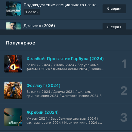
Подразделение специального назначения (2026)
6 серия
1 сезон
Дельфин (2026)
8 серия
Не требуется
1-3 сезон
Популярное
Жизнь, Ларри и стремление к несчастью: Почти история Америки (2026)
6 серия
TVShows
1 сезон
Хеллбой: Проклятие Горбуна (2024)
Боевики 2024 / Ужасы 2024 / Зарубежные
Шугар (2026)
7 серия
фильмы 2024 / Фильмы осени 2024 / Новинки
кино 2024 / Последние фильмы / Фильмы
Coldfilm
1-2 сезон
2024 / Американские фильмы / Фильмы
смотреть / Британские фильмы / Фильмы с
Фоллаут (2024)
высоким рейтингом / Интересные фильмы /
Укрытие (2026)
Крутые фильмы / Популярные фильмы
5 серия
Боевики 2024 / Драмы 2024 / Фильмы-
HDrezka Studio
1-3 сезон
приключения 2024 / Фантастические 2024 /
Сериалы 2024 / Фильмы 2024 / Фильмы
смотреть / Сериалы в 4K UHD / Американские
сериалы
Мыс страха (2026)
10 серия
Жребий (2024)
Dragon Money Studio
1 сезон
Ужасы 2024 / Зарубежные фильмы 2024 /
Фильмы осени 2024 / Новинки кино 2024 /
Последние фильмы / Фильмы 2024 /
Библиотекари: Следующая глава (2026)
Американские фильмы / Фильмы смотреть /
2 серия