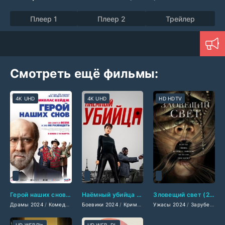
Плеер 1
Плеер 2
Трейлер
Смотреть ещё фильмы:
4K UHD
4K UHD
HD HDTV
Герой наших снов (2024)
Наёмный убийца (2024)
Зловещий свет (2024)
Драмы 2024
/
Комедии 2024
Боевики 2024
/
Фантастические 2024
/
Криминальные фильмы 2024
/
Ужасы 2024
Зарубежные фильмы 202
/
Зарубежные фильмы 2024
/
Заруб
HD WEBRip
HD WEB-DL