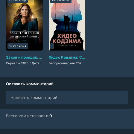
1-21 серия
Закон и порядок. Специальный корпус (1999-2026)
Хидэо Кодзима: Соединяя миры (2024)
Сериалы 2025
/
Детективы 2025
/
Драмы 2025
/
Биографические 2024
/
Фильмы-криминал 2025
Документальные фильмы 20
/
Трил
Оставить комментарий
Написать комментарий
Всего комментариев
0