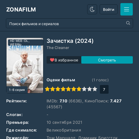
ZONAFILM
Войти
Зачистка (2024)
HD WEB-DL,
WEBRip
The Cleaner
В избранное
Оцени фильм
(
1
голос)
1
2
3
4
5
6
7
8
9
10
7
1-6 серия
Рейтинги:
IMDb:
7.10
(6636), КиноПоиск:
7.427
(45567)
Слоган:
-
Премьера:
10 сентября 2021
Где снимался:
Великобритания
Режиссёр:
Том Маршалл, Доминик Бригсток,