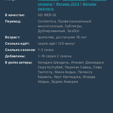
сериалы
/
Фильмы 2024
/
Фильмы
смотреть
В качестве:
HD WEB-DL
Перевод:
Contentica, Профессиональный
многоголосый, Субтитры,
Дублированный, SesDizi
Возраст:
зрителям, достигшим 18 лет
Сколько идёт:
серия идёт 120 минут
Сколько сезонов:
1-2 сезон
Добавлены:
1-74 серия 2 сезона
В ролях актеры:
Хатидже Шендиль, Исмаил Демирджи,
Сера Кутлубей, Перихан Саваш, Сефа
Тантоглу, Мина Акдын, Пелинсу
Караель, Умут Каплыджа, Илаида
Айдын, Эрдем Акакдже