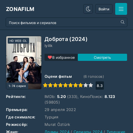
ZONAFILM
Войти
Доброта (2024)
HD WEB-DL
Iyilik
В избранное
Оцени фильм
(
6
голосов)
1
2
3
4
5
6
7
8
9
10
8.3
1-74 серия
Рейтинги:
IMDb:
5.20
(333), КиноПоиск:
8.123
(59805)
Премьера:
29 апреля 2022
Где снимался:
Турция
Режиссёр:
Murat Öztürk
Жанр:
Драмы 2024
/
Сериалы 2024
/
Турецкие