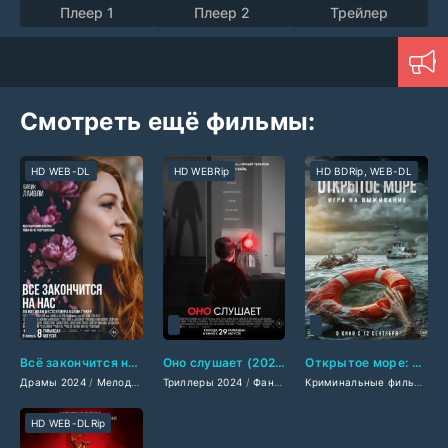
Плеер 1
Плеер 2
Трейлер
Смотреть ещё фильмы:
HD WEB-DL
HD WEBRip
HD BDRip, WEB-DL
Всё закончится на нас (2024)
Оно слушает (2024)
Открытое море: Игра на выживание (2024)
Драмы 2024
/
Мелодрамы 2024
Триллеры 2024
/
Зарубежные фильмы 2024
/
Фантастические 2024
/
Фильмы осени 20
/
Зарубежные
Криминальные фильмы 2024
HD WEB-DLRip