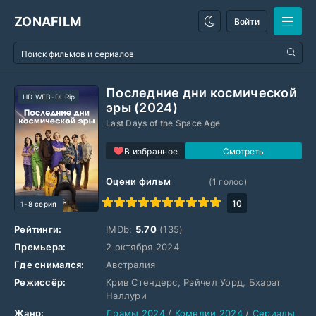
ZONAFILM
Войти
Последние дни космической
HD WEB-DLRip
эры (2024)
Last Days of the Space Age
В избранное
Оцени фильм
(
1
голос)
1
2
3
4
5
6
7
8
9
10
10
1-8 серия
Рейтинги:
IMDb:
5.70
(135)
Премьера:
2 октября 2024
Где снимался:
Австралия
Режиссёр:
Крив Стендерс, Рэйчел Уорд, Бхарат
Наллури
Жанр:
Драмы 2024
/
Комедии 2024
/
Сериалы