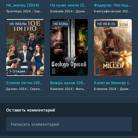
Не_жилец (2024)
На краю земли (2024)
Федерер: Последние двенадцать дней (2024)
Триллеры 2024
/
Зарубежные фильмы 2024
Боевики 2024
/
Драмы 2024
/
Фильмы лета 2024 года
/
Зарубежные фильмы 2
/
Новинки 
Биографические 2024
/
До
HD WEBRip
HD BDRip
HD WEB-DL
1-3 серия
Слепое пятно (2024)
Вождь орков (2024)
Капитан Миллер (2024)
Драмы 2024
/
Сериалы 2024
Боевики 2024
/
Турецкие сериалы
/
Фильмы-приключения 2024
/
Фильмы 2024
Боевики 2024
/
Фильмы смот
/
Драмы 2024
/
Фэнтези
Оставить комментарий
Написать комментарий