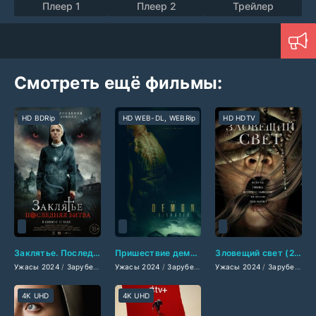
Плеер 1
Плеер 2
Трейлер
Смотреть ещё фильмы:
HD BDRip
HD WEB-DL, WEBRip
HD HDTV
Заклятье. Последняя битва (2024)
Пришествие демона (2024)
Зловещий свет (2024)
Ужасы 2024
/
Зарубежные фильмы 2024
Ужасы 2024
/
/
Зарубежные фильмы 2024
Фильмы осени 2024
Ужасы 2024
/
Новинки кино 2
/
/
Зарубежные фильмы 2024
Фильмы ле
4K UHD
4K UHD