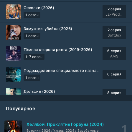
Осколки (2026)
2 серия
LE-Production
1 сезон
Замужняя убийца (2026)
2 серия
SoftBox
1 сезон
Тёмная сторона ринга (2019-2026)
6 серия
AMS
1-7 сезон
Подразделение специального назначения (2026)
6 серия
1 сезон
Дельфин (2026)
8 серия
Не требуется
1-3 сезон
Популярное
Жизнь, Ларри и стремление к несчастью: Почти история Америки (2026)
6 серия
TVShows
1 сезон
Хеллбой: Проклятие Горбуна (2024)
Боевики 2024 / Ужасы 2024 / Зарубежные