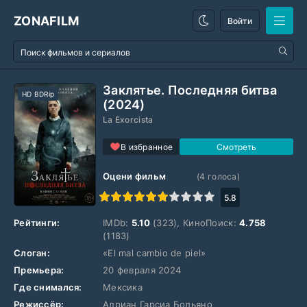
ZONAFILM
Войти
Заклятье. Последняя битва
HD BDRip
(2024)
La Exorcista
В избранное
Оцени фильм
(
4
голоса)
1
2
3
4
5
6
7
8
9
10
5.8
Рейтинги:
IMDb:
5.10
(323), КиноПоиск:
4.758
(1183)
Слоган:
«El mal cambio de piel»
Премьера:
20 февраля 2024
Где снимался:
Мексика
Режиссёр:
Адриан Гарсиа Больяно