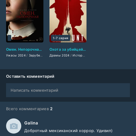
1-7 серия
Омен. Непорочная (2024)
Охота за убийцей (2024)
Ужасы 2024
/
Зарубежные фильмы 2024
Драмы 2024
/
/
Исторические фильмы 2024
Фильмы весны 2024
/
Новинки кино 
/
Триллер
Оставить комментарий
Написать комментарий
Всего комментариев
2
Galina
Добротный мексиканский хоррор. Удивил)