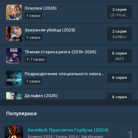
Осколки (2026)
2 серия
LE-Production
1 сезон
Замужняя убийца (2026)
2 серия
SoftBox
1 сезон
Тёмная сторона ринга (2019-2026)
6 серия
AMS
1-7 сезон
Подразделение специального назначения (2026)
6 серия
1 сезон
Дельфин (2026)
8 серия
Не требуется
1-3 сезон
Популярное
Жизнь, Ларри и стремление к несчастью: Почти история Америки (2026)
6 серия
TVShows
1 сезон
Хеллбой: Проклятие Горбуна (2024)
Боевики 2024 / Ужасы 2024 / Зарубежные