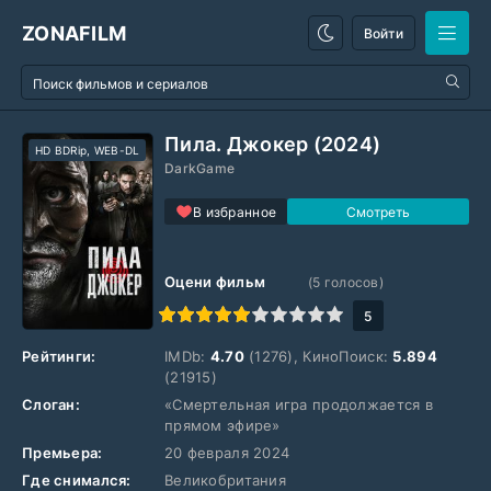
ZONAFILM
Войти
Пила. Джокер (2024)
HD BDRip, WEB-DL
DarkGame
В избранное
Оцени фильм
(
5
голосов)
1
2
3
4
5
6
7
8
9
10
5
Рейтинги:
IMDb:
4.70
(1276), КиноПоиск:
5.894
(21915)
Слоган:
«Смертельная игра продолжается в
прямом эфире»
Премьера:
20 февраля 2024
Где снимался:
Великобритания