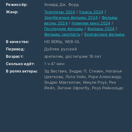
Режиссёр:
Ховард Дж. Форд
Жанр:
Триллеры 2024
/
Ужасы 2024
/
Зарубежные фильмы 2024
/
Фильмы
весны 2024
/
Новинки кино 2024
/
Последние фильмы
/
Фильмы 2024
/
Фильмы смотреть
/
Британские фильмы
В качестве:
HD BDRip, WEB-DL
Перевод:
Дубляж русский
Возраст:
зрителям, достигшим 18 лет
Сколько идёт:
1 ч 47 мин
В ролях актеры:
Эд Вествик, Эндрю П. Стивен, Наталья
Цветкова, Лола Уэйн, Рори Александр,
Эндрю Макгиллан, Мицли Роуз, Рик
Йейл, Энтони Офоэгбу, Роуз Рейнольдс