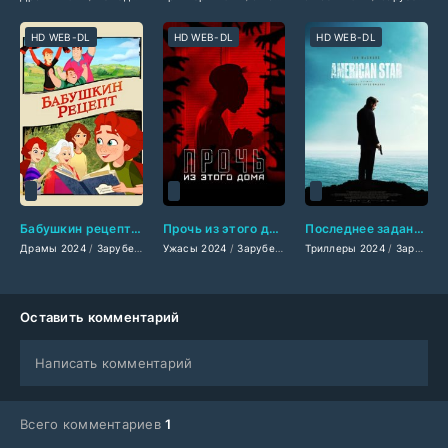
HD WEB-DL
HD WEB-DL
HD WEB-DL
Бабушкин рецепт (2024)
Прочь из этого дома (2024)
Последнее задание (2024)
Драмы 2024
/
Зарубежные фильмы 2024
Ужасы 2024
/
Зарубежные фильмы 2024
/
Мультфильмы 2024
Триллеры 2024
/
Новинки кино 2
/
/
Фильмы ве
Зарубежные фильмы 2024
Оставить комментарий
Написать комментарий
Всего комментариев
1