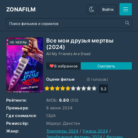
ZONAFILM
Войти
Все мои друзья мертвы
HD WEBRip
(2024)
All My Friends Are Dead
В избранное
Оцени фильм
(
5
голосов)
1
2
3
4
5
6
7
8
9
10
5.2
Рейтинги:
IMDb:
6.80
(50)
Премьера:
8 июня 2024
Где снимался:
США
Режиссёр:
Маркус Данстэн
Жанр:
Триллеры 2024
/
Ужасы 2024
/
Зарубежные фильмы 2024
/
Фильмы