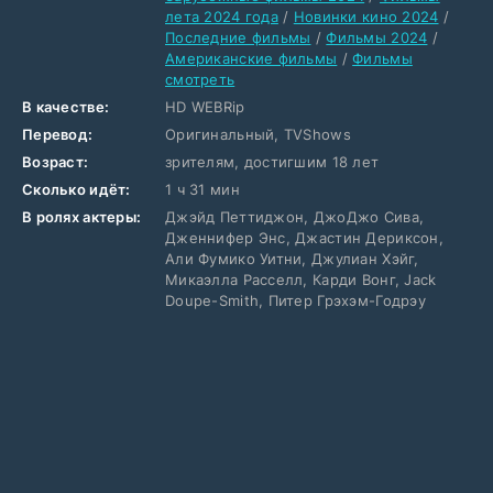
лета 2024 года
/
Новинки кино 2024
/
Последние фильмы
/
Фильмы 2024
/
Американские фильмы
/
Фильмы
смотреть
В качестве:
HD WEBRip
Перевод:
Оригинальный, TVShows
Возраст:
зрителям, достигшим 18 лет
Сколько идёт:
1 ч 31 мин
В ролях актеры:
Джэйд Петтиджон, ДжоДжо Сива,
Дженнифер Энс, Джастин Дериксон,
Али Фумико Уитни, Джулиан Хэйг,
Микаэлла Расселл, Карди Вонг, Jack
Doupe-Smith, Питер Грэхэм-Годрэу