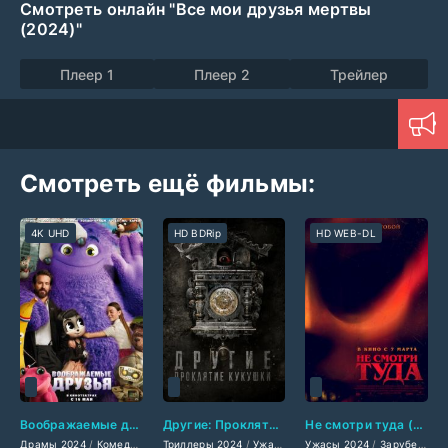
Смотреть онлайн "Все мои друзья мертвы
(2024)"
Плеер 1
Плеер 2
Трейлер
Смотреть ещё фильмы:
4K UHD
HD BDRip
HD WEB-DL
Воображаемые друзья (2024)
Другие: Проклятие кукушки (2024)
Не смотри туда (2024)
Драмы 2024
/
Комедии 2024
Триллеры 2024
/
Фэнтези 2024
/
Ужасы 2024
/
Зарубежные фильмы 2024
Ужасы 2024
/
Фэнтези 2024
/
Зарубежные фильмы 2024
/
/
Заруб
Муль