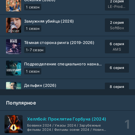
2 серия
LE-Production
1 сезон
Замужняя убийца (2026)
2 серия
SoftBox
1 сезон
Тёмная сторона ринга (2019-2026)
6 серия
AMS
1-7 сезон
Подразделение специального назначения (2026)
6 серия
1 сезон
Дельфин (2026)
8 серия
Не требуется
1-3 сезон
Популярное
Жизнь, Ларри и стремление к несчастью: Почти история Америки (2026)
6 серия
TVShows
1 сезон
Хеллбой: Проклятие Горбуна (2024)
Боевики 2024 / Ужасы 2024 / Зарубежные
Шугар (2026)
7 серия
фильмы 2024 / Фильмы осени 2024 / Новинки
кино 2024 / Последние фильмы / Фильмы
Coldfilm