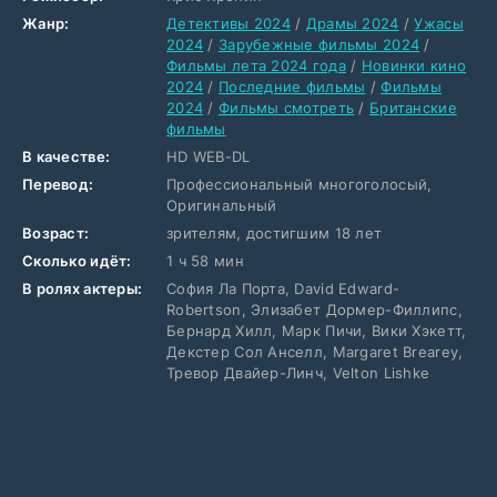
Жанр:
Детективы 2024
/
Драмы 2024
/
Ужасы
2024
/
Зарубежные фильмы 2024
/
Фильмы лета 2024 года
/
Новинки кино
2024
/
Последние фильмы
/
Фильмы
2024
/
Фильмы смотреть
/
Британские
фильмы
В качестве:
HD WEB-DL
Перевод:
Профессиональный многоголосый,
Оригинальный
Возраст:
зрителям, достигшим 18 лет
Сколько идёт:
1 ч 58 мин
В ролях актеры:
София Ла Порта, David Edward-
Robertson, Элизабет Дормер-Филлипс,
Бернард Хилл, Марк Пичи, Вики Хэкетт,
Декстер Сол Анселл, Margaret Brearey,
Тревор Двайер-Линч, Velton Lishke