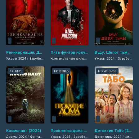
Реинкарнация. Демоны желаний (2024)
Пять фунтов искупления (2024)
Вуду. Шепот тьмы (2024)
Ужасы 2024
/
Зарубежные фильмы 2024
/
Фильмы весны 2024
Криминальные фильмы 2024
Ужасы 2024
/
Мелодрамы 2024
/
Новинки кино 
/
Зарубежные фильмы 2024
/
Тр
4K UHD
HD BDRip
HD WEB-DL
Космонавт (2024)
Проклятие дома с призраками (2024)
Детектив Табо (2024)
Драмы 2024
/
Фантастические 2024
Ужасы 2024
/
Зарубежные фильмы 2024
/
Зарубежные фильмы 2024
Детективы 2024
/
Фильмы весн
/
Фильмы ве
/
Фильмы-приключения 2024