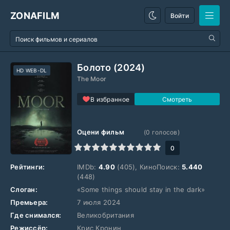
ZONAFILM
Войти
Болото (2024)
HD WEB-DL
The Moor
В избранное
Оцени фильм
(
0
голосов)
1
2
3
4
5
6
7
8
9
10
0
Рейтинги:
IMDb:
4.90
(405), КиноПоиск:
5.440
(448)
Слоган:
«Some things should stay in the dark»
Премьера:
7 июля 2024
Где снимался:
Великобритания
Режиссёр:
Крис Кронин