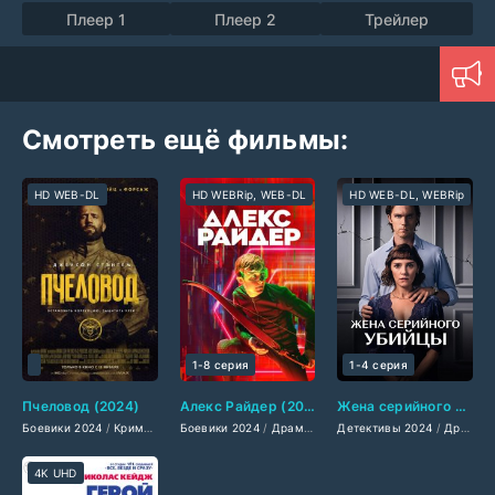
Плеер 1
Плеер 2
Трейлер
Смотреть ещё фильмы:
HD WEB-DL
HD WEBRip, WEB-DL
HD WEB-DL, WEBRip
1-8 серия
1-4 серия
Пчеловод (2024)
Алекс Райдер (2024)
Жена серийного убийцы (2024)
Боевики 2024
/
Криминальные фильмы 2024
Боевики 2024
/
Драмы 2024
/
Зарубежные фильмы 2024
Детективы 2024
/
Комедии 2024
/
/
Драмы 2024
Мелодр
/
Филь
4K UHD