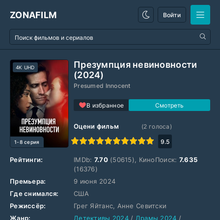
ZONAFILM
Войти
Презумпция невиновности
4K UHD
(2024)
Presumed Innocent
В избранное
Оцени фильм
(
2
голоса)
1
2
3
4
5
6
7
8
9
10
9.5
1-8 серия
Рейтинги:
IMDb:
7.70
(50615), КиноПоиск:
7.635
(16376)
Премьера:
9 июня 2024
Где снимался:
США
Режиссёр:
Грег Яйтанс, Анне Севитски
Жанр:
Детективы 2024
/
Драмы 2024
/