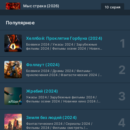
Мыс страха (2026)
10 серия
Dragon Money Studio
1 сезон
Популярное
Библиотекари: Следующая глава (2026)
2 серия
LostFilm
1-2 сезон
Хеллбой: Проклятие Горбуна (2024)
Боевики 2024 / Ужасы 2024 / Зарубежные
Вторая мировая война с Томом Хэнксом (2026)
20 серия
фильмы 2024 / Фильмы осени 2024 / Новинки
кино 2024 / Последние фильмы / Фильмы
Дубляж HDrezka St.
1 сезон
2024 / Американские фильмы / Фильмы
смотреть / Британские фильмы / Фильмы с
Фоллаут (2024)
высоким рейтингом / Интересные фильмы /
Анна медиум (2021-2026)
Крутые фильмы / Популярные фильмы
2 серия
Боевики 2024 / Драмы 2024 / Фильмы-
Не требуется
1-5 сезон
приключения 2024 / Фантастические 2024 /
Сериалы 2024 / Фильмы 2024 / Фильмы
смотреть / Сериалы в 4K UHD / Американские
сериалы
Преступление с низким IQ (2026)
24 серия
Жребий (2024)
DubLik.TV
1 сезон
Ужасы 2024 / Зарубежные фильмы 2024 /
Фильмы осени 2024 / Новинки кино 2024 /
Последние фильмы / Фильмы 2024 /
Страна боев (2026)
Американские фильмы / Фильмы смотреть /
1 серия
Фильмы с высоким рейтингом / Интересные
Coldfilm
1 сезон
Земля без людей (2024)
фильмы / Крутые фильмы / Популярные
фильмы
Фантастические 2024 / Сериалы 2024 /
Фильмы 2024 / Фильмы смотреть /
Рыцарь Семи Королевств (2026)