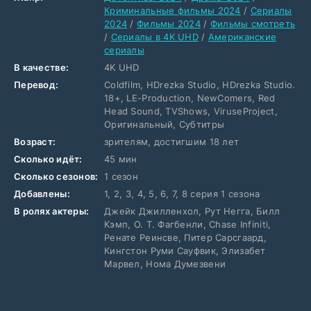
Криминальные фильмы 2024
/
Сериалы
2024
/
Фильмы 2024
/
Фильмы смотреть
/
Сериалы в 4K UHD
/
Американские
сериалы
В качестве:
4K UHD
Перевод:
Coldfilm, HDrezka Studio, HDrezka Studio.
18+, LE-Production, NewComers, Red
Head Sound, TVShows, ViruseProject,
Оригинальный, Субтитры
Возраст:
зрителям, достигшим 18 лет
Сколько идёт:
45 мин
Сколько сезонов:
1 сезон
Добавлены:
1, 2, 3, 4, 5, 6, 7, 8 серия 1 сезона
В ролях актеры:
Джейк Джилленхол, Рут Негга, Билл
Кэмп, О. Т. Фагбенли, Chase Infiniti,
Ренате Реинсве, Питер Сарсгаард,
Кингстон Руми Сауфвик, Элизабет
Марвел, Нома Думезвени