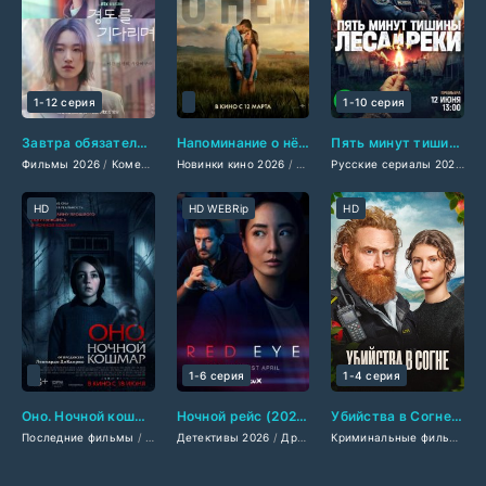
1-12 серия
1-10 серия
Завтра обязательно (2026)
Напоминание о нём (2026)
Пять минут тишины. Леса и реки (2026)
Фильмы 2026
/
Комедии 2026
Новинки кино 2026
/
Мелодрамы 2026
/
Фильмы 2026
/
Сериалы 2026
/
Драмы 2026
/
Дорамы
Русские сериалы 2026
/
/
/
Фи
Ме
Ф
HD
HD WEBRip
HD
1-6 серия
1-4 серия
Оно. Ночной кошмар (2026)
Ночной рейс (2026)
Убийства в Согне (2026)
Последние фильмы
/
Фильмы 2026
Детективы 2026
/
Триллеры 2026
/
Драмы 2026
/
Фильмы ужасов 2026
/
Триллеры 2026
Криминальные фильмы 2026
/
/
Сер
Ам