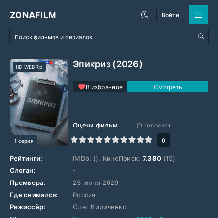
ZONAFILM
Войти
Эпикриз (2026)
HD WEBRip
В избранное
Оцени фильм
(
0
голосов)
1
2
3
4
5
6
7
8
9
10
0
1 серия
Рейтинги:
IMDb:
(), КиноПоиск:
7.380
(15)
Слоган:
-
Премьера:
23 июня 2026
Где снимался:
Россия
Режиссёр:
Олег Кириченко