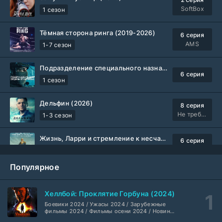
SoftBox
1 сезон
Тёмная сторона ринга (2019-2026)
6 серия
AMS
1-7 сезон
Подразделение специального назначения (2026)
6 серия
1 сезон
Дельфин (2026)
8 серия
Не требуется
1-3 сезон
Жизнь, Ларри и стремление к несчастью: Почти история Америки (2026)
6 серия
TVShows
1 сезон
Популярное
Шугар (2026)
7 серия
Coldfilm
1-2 сезон
Хеллбой: Проклятие Горбуна (2024)
Боевики 2024 / Ужасы 2024 / Зарубежные
Укрытие (2026)
5 серия
фильмы 2024 / Фильмы осени 2024 / Новинки
кино 2024 / Последние фильмы / Фильмы
HDrezka Studio
1-3 сезон