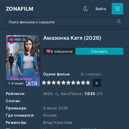
ZONAFILM
Войти
Амазонка Катя (2026)
HD WEB-DL
В избранное
Оцени фильм
(
0
голосов)
1
2
3
4
5
6
7
8
9
10
0
1-4 серия
Рейтинги:
IMDb:
(), КиноПоиск:
7.035
(11)
Слоган:
-
Премьера:
9 июня 2026
Где снимался:
Россия
Режиссёр:
Влад Николаев