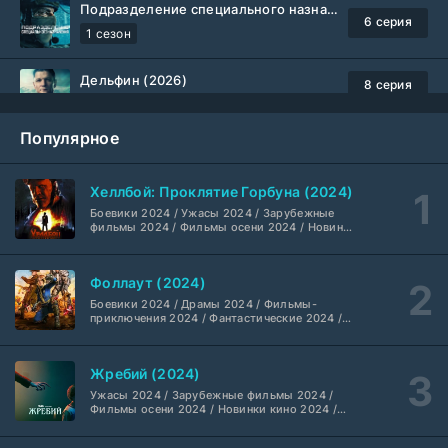
Подразделение специального назначения (2026)
6 серия
1 сезон
Дельфин (2026)
8 серия
Не требуется
1-3 сезон
Популярное
Жизнь, Ларри и стремление к несчастью: Почти история Америки (2026)
6 серия
TVShows
1 сезон
Хеллбой: Проклятие Горбуна (2024)
Боевики 2024 / Ужасы 2024 / Зарубежные
Шугар (2026)
7 серия
фильмы 2024 / Фильмы осени 2024 / Новинки
кино 2024 / Последние фильмы / Фильмы
Coldfilm
1-2 сезон
2024 / Американские фильмы / Фильмы
смотреть / Британские фильмы / Фильмы с
Фоллаут (2024)
высоким рейтингом / Интересные фильмы /
Укрытие (2026)
Крутые фильмы / Популярные фильмы
5 серия
Боевики 2024 / Драмы 2024 / Фильмы-
HDrezka Studio
1-3 сезон
приключения 2024 / Фантастические 2024 /
Сериалы 2024 / Фильмы 2024 / Фильмы
смотреть / Сериалы в 4K UHD / Американские
сериалы
Мыс страха (2026)
10 серия
Жребий (2024)
Dragon Money Studio
1 сезон
Ужасы 2024 / Зарубежные фильмы 2024 /
Фильмы осени 2024 / Новинки кино 2024 /
Последние фильмы / Фильмы 2024 /
Библиотекари: Следующая глава (2026)
Американские фильмы / Фильмы смотреть /
2 серия