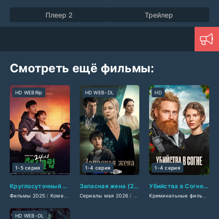
Плеер 2
Трейлер
Смотреть ещё фильмы:
HD WEBRip
HD WEB-DL
HD
1-5 серия
1-4 серия
1-4 серия
Круглосуточный спортклуб (2025)
Запасная жена (2026)
Убийства в Согне (2026)
Фильмы 2025
/
Комедии 2025
Сериалы мая 2026
/
Мелодрамы 2025
/
Русские сериалы 2026
/
Сериалы 2025
/
Дорамы
/
Мелодр
Криминальные фильмы 2026
/
Фи
HD WEB-DL