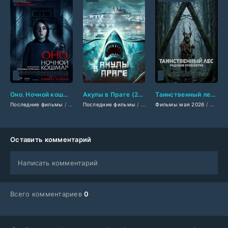
Оно. Ночной кошмар (2026)
Акулы в Праге (2026)
Таинственный лес. Родовое проклятие (2026)
Последние фильмы
/
Фильмы 2026
Последние фильмы
/
Триллеры 2026
/
Фильмы 2026
/
Фильмы мая 2026
Фильмы ужасов 2026
/
Триллеры 2026
/
Фильм
/
Ам
Оставить комментарий
Написать комментарий
Всего комментариев
0