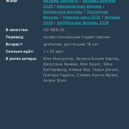
Жанр:
Фильмы смотреть
/
Фильмы-фэнтези
2026
/
Американские фильмы
/
Британские фильмы
/
Последние
фильмы
/
Новинки кино 2026
/
Фильмы
2026
/
Зарубежные фильмы 2026
В качестве:
HD WEB-DL
Перевод:
профессиональная студия озвучки
Возраст:
зрителям, достигшим 18 лет
Сколько идёт:
1 ч 33 мин
В ролях актеры:
Юэн Макгрегор, Хелена Бонем Картер,
Джессика Хенвик, Мэл Брукс, Эйса
Баттерфилд, Алиша Уир, Терри Джонс,
Грегори Гаджон, Стивен Эштон Фрэнк,
Andrei Shen