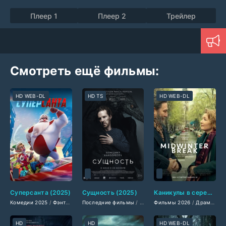
Плеер 1
Плеер 2
Трейлер
Смотреть ещё фильмы:
HD WEB-DL
HD TS
HD WEB-DL
Суперсанта (2025)
Сущность (2025)
Каникулы в середине зимы (2026)
Комедии 2025
/
Фэнтези 2025
Последние фильмы
/
Зарубежные фильмы 2025
/
Британские фильмы
Фильмы 2026
/
Мультфильмы 2025
/
/
Драмы 2026
Новинки 
HD
HD
HD WEB-DL