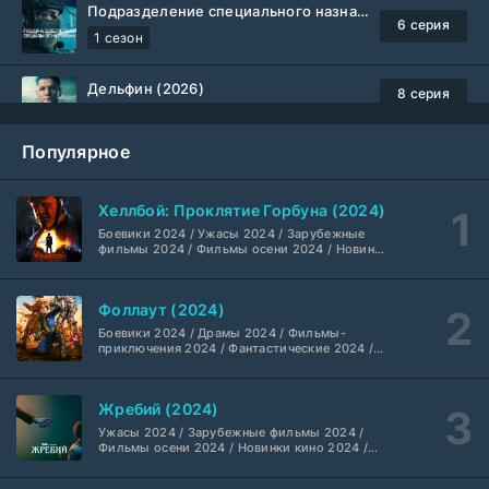
Подразделение специального назначения (2026)
6 серия
1 сезон
Дельфин (2026)
8 серия
Не требуется
1-3 сезон
Популярное
Жизнь, Ларри и стремление к несчастью: Почти история Америки (2026)
6 серия
TVShows
1 сезон
Хеллбой: Проклятие Горбуна (2024)
Боевики 2024 / Ужасы 2024 / Зарубежные
Шугар (2026)
7 серия
фильмы 2024 / Фильмы осени 2024 / Новинки
кино 2024 / Последние фильмы / Фильмы
Coldfilm
1-2 сезон
2024 / Американские фильмы / Фильмы
смотреть / Британские фильмы / Фильмы с
Фоллаут (2024)
высоким рейтингом / Интересные фильмы /
Укрытие (2026)
Крутые фильмы / Популярные фильмы
5 серия
Боевики 2024 / Драмы 2024 / Фильмы-
HDrezka Studio
1-3 сезон
приключения 2024 / Фантастические 2024 /
Сериалы 2024 / Фильмы 2024 / Фильмы
смотреть / Сериалы в 4K UHD / Американские
сериалы
Мыс страха (2026)
10 серия
Жребий (2024)
Dragon Money Studio
1 сезон
Ужасы 2024 / Зарубежные фильмы 2024 /
Фильмы осени 2024 / Новинки кино 2024 /
Последние фильмы / Фильмы 2024 /
Библиотекари: Следующая глава (2026)
Американские фильмы / Фильмы смотреть /
2 серия