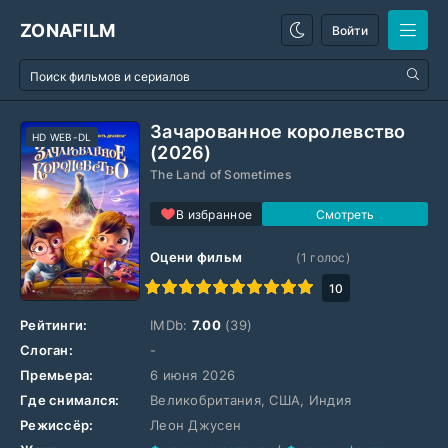
ZONAFILM
Войти
Зачарованное королевство
HD WEB-DL
(2026)
The Land of Sometimes
В избранное
Оцени фильм
(
1
голос)
1
2
3
4
5
6
7
8
9
10
10
Рейтинги:
IMDb:
7.00
(39)
Слоган:
-
Премьера:
6 июня 2026
Где снимался:
Великобритания, США, Индия
Режиссёр:
Леон Джусен