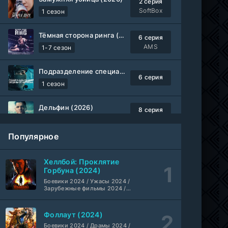
2 серия
SoftBox
1 сезон
Тёмная сторона ринга (2019-2026)
6 серия
AMS
1-7 сезон
Подразделение специального назначения (2026)
6 серия
1 сезон
Дельфин (2026)
8 серия
Не требуется
1-3 сезон
Популярное
Жизнь, Ларри и стремление к несчастью: Почти история Америки (2026)
6 серия
TVShows
1 сезон
Хеллбой: Проклятие
Горбуна (2024)
Шугар (2026)
Боевики 2024 / Ужасы 2024 /
7 серия
Зарубежные фильмы 2024 /
Coldfilm
1-2 сезон
Фильмы осени 2024 / Новинки
кино 2024 / Последние
фильмы / Фильмы 2024 /
Фоллаут (2024)
Укрытие (2026)
Американские фильмы /
5 серия
Фильмы смотреть /
Боевики 2024 / Драмы 2024 /
HDrezka Studio