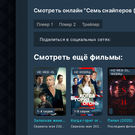
Смотреть онлайн "Семь снайперов 
Плеер 1
Плеер 2
Трейлер
Поделиться в социальных сетях:
Смотреть ещё фильмы:
HD WEB-DL,
HD WEB-DL
HD WEBRip
WEBRip
1-4 серия
1-8 серия
Запасная жена (2026)
Когда горит огонь (2026)
Пепел (2025)
Сериалы мая 2026
/
Русские сериалы 2026
Сериалы мая 2026
/
/
Фильмы 2026
Мелодрамы 2026
/
Мел