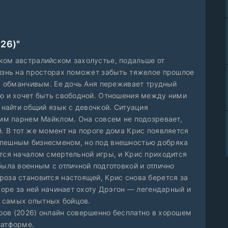
26)"
ком австралийском захолустье, подальше от
жизнь на просторах поможет забыть тяжелое прошлое
сь обманчивым. Ее дочь Аня переживает трудный
ью и хочет быть свободной. Отношения между ними
я найти общий язык с девочкой. Ситуация
оим парнем Майклом. Она совсем не подозревает,
. В тот же момент на пороге дома Крис появляется
спешным бизнесменом, но под внешностью добряка
тся началом смертельной игры, и Крис приходится
была военным с отличной подготовкой и отлично
роза становится настоящей, Крис снова берется за
скоре за ней начинает охоту Дрэгон — легендарный и
 самых опытных бойцов.
ров (2026) онлайн совершенно бесплатно в хорошем
латформе.