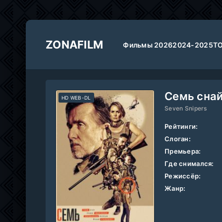
ZONAFILM
Фильмы 2026
2024-2025
Т
Семь снай
HD WEB-DL
Seven Snipers
Рейтинги:
Слоган:
Премьера:
Где снимался:
Режиссёр:
Жанр: