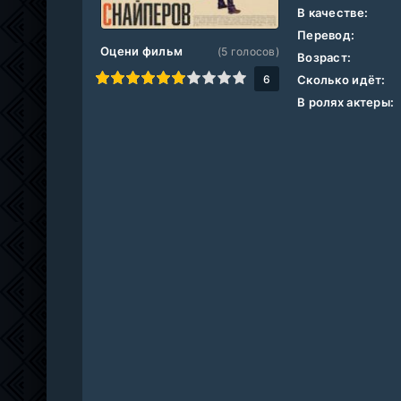
В качестве:
Перевод:
Оцени фильм
(
5
голосов)
Возраст:
1
2
3
4
5
6
7
8
9
10
6
Сколько идёт:
В ролях актеры: