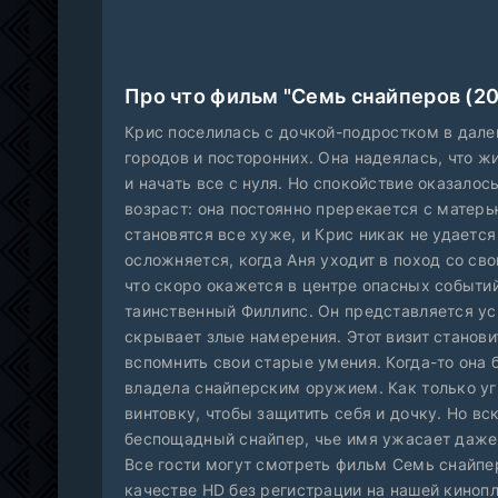
Про что фильм "Семь снайперов (20
Крис поселилась с дочкой-подростком в дале
городов и посторонних. Она надеялась, что 
и начать все с нуля. Но спокойствие оказало
возраст: она постоянно пререкается с матер
становятся все хуже, и Крис никак не удаетс
осложняется, когда Аня уходит в поход со св
что скоро окажется в центре опасных событий
таинственный Филлипс. Он представляется у
скрывает злые намерения. Этот визит станови
вспомнить свои старые умения. Когда-то она 
владела снайперским оружием. Как только уг
винтовку, чтобы защитить себя и дочку. Но в
беспощадный снайпер, чье имя ужасает даже
Все гости могут смотреть фильм Семь снайпе
качестве HD без регистрации на нашей киноп