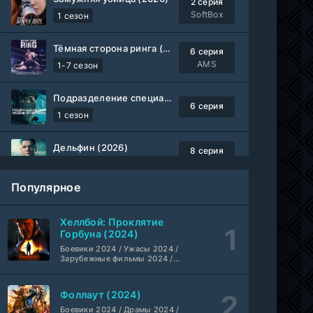
2 серия
SoftBox
1 сезон
Тёмная сторона ринга (2019-2026)
6 серия
AMS
1-7 сезон
Подразделение специального назначения (2026)
6 серия
1 сезон
Дельфин (2026)
8 серия
Не требуется
1-3 сезон
Популярное
Жизнь, Ларри и стремление к несчастью: Почти история Америки (2026)
6 серия
TVShows
1 сезон
Хеллбой: Проклятие
Горбуна (2024)
Шугар (2026)
Боевики 2024 / Ужасы 2024 /
7 серия
Зарубежные фильмы 2024 /
Coldfilm
1-2 сезон
Фильмы осени 2024 / Новинки
кино 2024 / Последние
фильмы / Фильмы 2024 /
Фоллаут (2024)
Укрытие (2026)
Американские фильмы /
5 серия
Фильмы смотреть /
Боевики 2024 / Драмы 2024 /
HDrezka Studio