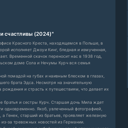
ли счастливы (2024)"
офисе Красного Креста, находящемся в Польше, в
торой исполняет Джоуи Кинг, бледная и измученная,
ает. Временной скачок переносит нас в 1938 год,
льском доме Сола и Нечумы Курч вся семья
ой помадой на губах и наивным блеском в глазах,
ршего брата Эдса. Несмотря на значительную
а рождения и страсть к путешествиям, что делает их
е братья и сестры Курч. Старшая дочь Мила ждет
ти одновременно. Якоб, увлеченный фотографией,
 а Генек, старший из братьев, проявляет железную
 из-за тревожных новостей из Германии.