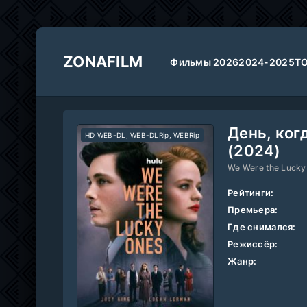
ZONAFILM
Фильмы 2026
2024-2025
Т
День, ког
HD WEB-DL, WEB-DLRip, WEBRip
(2024)
We Were the Lucky
Рейтинги:
Премьера:
Где снимался:
Режиссёр:
Жанр: