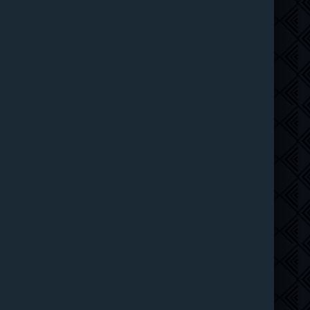
Рыцарь Семи Королевств (2026)
6 серия
Syncmer
1 сезон
Чудо-человек (2026)
8 серия
HDrezka Studio
1 сезон
Красота (2026)
11 серия
ТО Дубляжная
1 сезон
Убегай! (2026)
8 серия
LE-Production
1 сезон