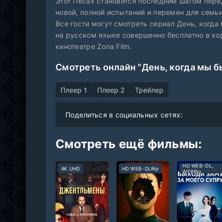
Этот Песах становится последним шагом перед
новой, полной испытаний и перемен для семьи
Все гости могут смотреть сериал День, когда
на русском языке совершенно бесплатно в хо
кинотеатре Zona Film.
Смотреть онлайн "День, когда мы б
Плеер 1
Плеер 2
Трейлер
Поделиться в социальных сетях:
Смотреть ещё фильмы:
HD WEB-DL,
4K UHD
HD WEB-DLRip
WEBRip