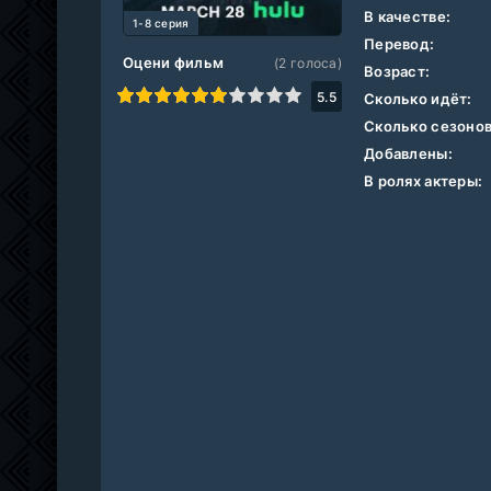
В качестве:
1-8 серия
Перевод:
Оцени фильм
(
2
голоса)
Возраст:
1
2
3
4
5
6
7
8
9
10
5.5
Сколько идёт:
Сколько сезонов
Добавлены:
В ролях актеры: