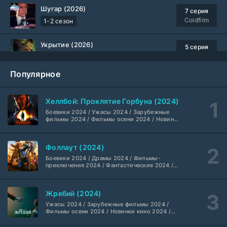
Шугар (2026)
7 серия
Coldfilm
1-2 сезон
Укрытие (2026)
5 серия
HDrezka Studio
1-3 сезон
Популярное
Мыс страха (2026)
10 серия
Dragon Money Studio
1 сезон
Хеллбой: Проклятие Горбуна (2024)
Боевики 2024 / Ужасы 2024 / Зарубежные
Библиотекари: Следующая глава (2026)
2 серия
фильмы 2024 / Фильмы осени 2024 / Новинки
кино 2024 / Последние фильмы / Фильмы
LostFilm
1-2 сезон
2024 / Американские фильмы / Фильмы
смотреть / Британские фильмы / Фильмы с
Фоллаут (2024)
высоким рейтингом / Интересные фильмы /
Вторая мировая война с Томом Хэнксом (2026)
Крутые фильмы / Популярные фильмы
20 серия
Боевики 2024 / Драмы 2024 / Фильмы-
Дубляж HDrezka St.
1 сезон
приключения 2024 / Фантастические 2024 /
Сериалы 2024 / Фильмы 2024 / Фильмы
смотреть / Сериалы в 4K UHD / Американские
сериалы
Анна медиум (2021-2026)
2 серия
Жребий (2024)
Не требуется
1-5 сезон
Ужасы 2024 / Зарубежные фильмы 2024 /
Фильмы осени 2024 / Новинки кино 2024 /
Последние фильмы / Фильмы 2024 /
Преступление с низким IQ (2026)
Американские фильмы / Фильмы смотреть /
24 серия