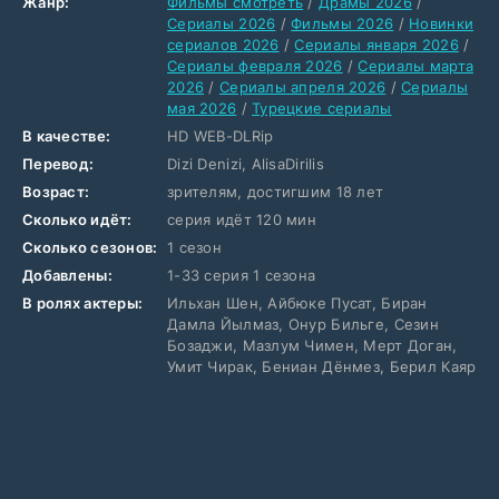
Жанр:
Фильмы смотреть
/
Драмы 2026
/
Сериалы 2026
/
Фильмы 2026
/
Новинки
сериалов 2026
/
Сериалы января 2026
/
Сериалы февраля 2026
/
Сериалы марта
2026
/
Сериалы апреля 2026
/
Сериалы
мая 2026
/
Турецкие сериалы
В качестве:
HD WEB-DLRip
Перевод:
Dizi Denizi, AlisaDirilis
Возраст:
зрителям, достигшим 18 лет
Сколько идёт:
серия идёт 120 мин
Сколько сезонов:
1 сезон
Добавлены:
1-33 серия 1 сезона
В ролях актеры:
Ильхан Шен, Айбюке Пусат, Биран
Дамла Йылмаз, Онур Бильге, Сезин
Бозаджи, Мазлум Чимен, Мерт Доган,
Умит Чирак, Бениан Дёнмез, Берил Каяр