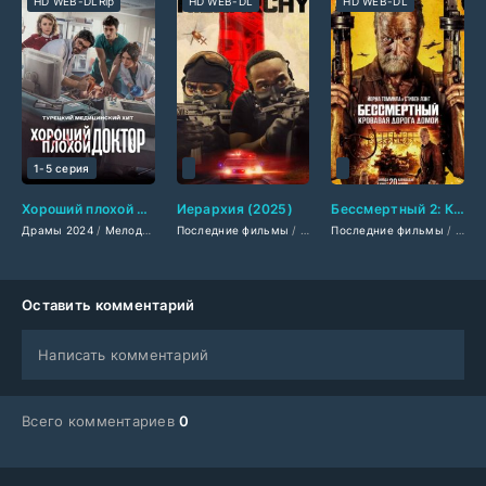
HD WEB-DLRip
HD WEB-DL
HD WEB-DL
1-5 серия
Хороший плохой доктор (2024)
Иерархия (2025)
Бессмертный 2: Кровавая дорога домой (2025)
Драмы 2024
/
Мелодрамы 2024
Последние фильмы
/
Сериалы 2024
/
/
Американские фильмы
Турецкие сериалы
Последние фильмы
/
Фильмы 2
/
/
Фильм
Амер
Оставить комментарий
Написать комментарий
Всего комментариев
0