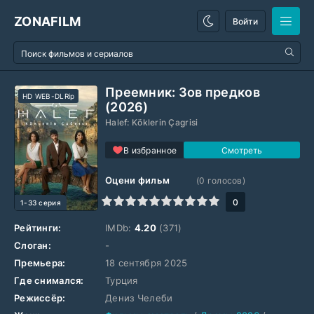
ZONAFILM
Войти
Преемник: Зов предков
HD WEB-DLRip
(2026)
Halef: Köklerin Çagrisi
В избранное
Оцени фильм
(
0
голосов)
1
2
3
4
5
6
7
8
9
10
0
1-33 серия
Рейтинги:
IMDb:
4.20
(371)
Слоган:
-
Премьера:
18 сентября 2025
Где снимался:
Турция
Режиссёр:
Дениз Челеби