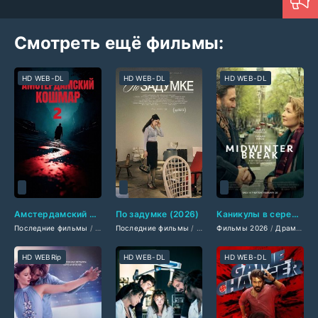
Смотреть ещё фильмы:
HD WEB-DL
HD WEB-DL
HD WEB-DL
Амстердамский кошмар 2 (2026)
По задумке (2026)
Каникулы в середине зимы (2026)
Последние фильмы
/
Фильмы 2026
Последние фильмы
/
Боевики 2026
/
Фильмы 2026
/
Триллеры 2026
Фильмы 2026
/
Драмы 2026
/
/
Драмы 2026
Фильмы у
/
К
HD WEBRip
HD WEB-DL
HD WEB-DL