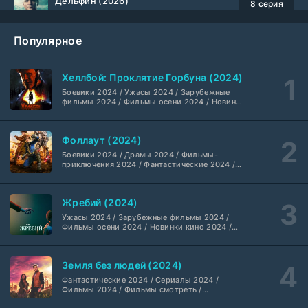
Дельфин (2026)
8 серия
Не требуется
1-3 сезон
Популярное
Жизнь, Ларри и стремление к несчастью: Почти история Америки (2026)
6 серия
TVShows
1 сезон
Хеллбой: Проклятие Горбуна (2024)
Боевики 2024 / Ужасы 2024 / Зарубежные
Шугар (2026)
7 серия
фильмы 2024 / Фильмы осени 2024 / Новинки
кино 2024 / Последние фильмы / Фильмы
Coldfilm
1-2 сезон
2024 / Американские фильмы / Фильмы
смотреть / Британские фильмы / Фильмы с
Фоллаут (2024)
высоким рейтингом / Интересные фильмы /
Укрытие (2026)
Крутые фильмы / Популярные фильмы
5 серия
Боевики 2024 / Драмы 2024 / Фильмы-
HDrezka Studio
1-3 сезон
приключения 2024 / Фантастические 2024 /
Сериалы 2024 / Фильмы 2024 / Фильмы
смотреть / Сериалы в 4K UHD / Американские
сериалы
Мыс страха (2026)
10 серия
Жребий (2024)
Dragon Money Studio
1 сезон
Ужасы 2024 / Зарубежные фильмы 2024 /
Фильмы осени 2024 / Новинки кино 2024 /
Последние фильмы / Фильмы 2024 /
Библиотекари: Следующая глава (2026)
Американские фильмы / Фильмы смотреть /
2 серия
Фильмы с высоким рейтингом / Интересные
LostFilm
1-2 сезон
Земля без людей (2024)
фильмы / Крутые фильмы / Популярные
фильмы
Фантастические 2024 / Сериалы 2024 /
Фильмы 2024 / Фильмы смотреть /
Вторая мировая война с Томом Хэнксом (2026)
20 серия
Американские сериалы