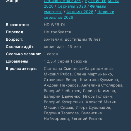
Жанр:
Сериалы мая 2026
/
Русские сериалы
2026
/
Сериалы 2026
/
Фильмы
смотреть
/
Фильмы 2026
/
Новинки
сериалов 2026
В качестве:
HD WEB-DL
Перевод:
Не требуется
Возраст:
зрителям, достигшим 18 лет
Сколько идёт:
серия идёт 45 мин
Сколько сезонов:
1 сезон
Добавлены:
1,2,3,4 серия 1 сезона
В ролях актеры:
Светлана Смирнова-Кацагаджиева,
Михаил Рябов, Елена Мартыненко,
Станислав Вивер, Кристина Кузьмина,
Андрей Некрасов, Ангелина Столярова,
Валерий Чеботаев, Лариса Климова,
Валерий Дьяченко, Игорь Головин,
Валерий Кухарешин, Алексей Митин,
Михаил Сидаш, Игорь Дудоладов,
Евдокия Тарасова, Валентина
Нейморовец, Евгений Рыжик