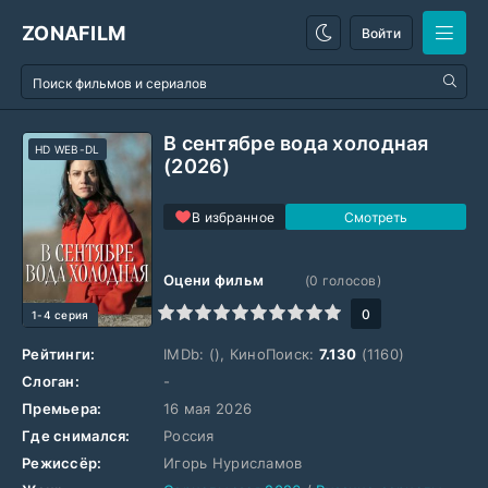
ZONAFILM
Войти
В сентябре вода холодная
HD WEB-DL
(2026)
В избранное
Оцени фильм
(
0
голосов)
1
2
3
4
5
6
7
8
9
10
0
1-4 серия
Рейтинги:
IMDb:
(), КиноПоиск:
7.130
(1160)
Слоган:
-
Премьера:
16 мая 2026
Где снимался:
Россия
Режиссёр:
Игорь Нурисламов