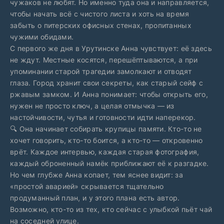
чужаков не любят. Но именно туда она и направляется,
чтобы начать всё с чистого листа и хоть на время
забыть о питерских офисных стенах, пропитанных
чужими обидами.
С первого же дня в Урутинске Анна чувствует: её здесь
не ждут. Местные косятся, перешёптываются, а при
упоминании старой трагедии замолкают и отводят
глаза. Город хранит свои секреты, как старый сейф с
ржавым замком. И Анна понимает: чтобы открыть его,
нужен не просто ключ, а целая отмычка — из
настойчивости, чутья и готовности идти наперекор.
🔍 Она начинает собирать крупицы памяти. Кто-то не
хочет говорить, кто-то боится, а кто-то — откровенно
врёт. Каждое интервью, каждая старая фотография,
каждый оброненный намёк приближают её к разгадке.
Но чем глубже Анна копает, тем яснее видит: за
«простой аварией» скрывается тщательно
продуманный план, и у этого плана есть автор.
Возможно, кто-то из тех, кто сейчас с улыбкой пьёт чай
на соседней улице.