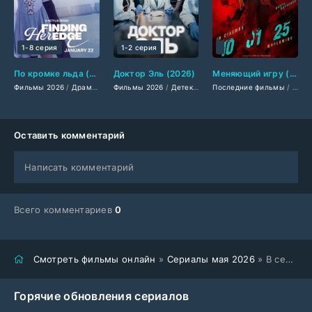
1-8 серия
1-2 серия
По кромке льда (2026)
Доктор Эль (2026)
Меняющий игру (2025)
Фильмы 2026
/
Драмы 2026
Фильмы 2026
/
Мелодрамы 2026
/
Детективы 2026
/
Сериалы 2026
Последние фильмы
/
Драмы 2026
/
Сериалы янва
/
/
Крим
Филь
Оставить комментарий
Написать комментарий
Всего комментариев
0
Смотреть фильмы онлайн
»
Сериалы мая 2026
» В сентябре вода холодная (2026)
Горячие обновления сериалов