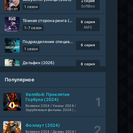
2 серия
SoftBox
1 сезон
Тёмная сторона ринга (2019-2026)
6 серия
AMS
1-7 сезон
Подразделение специального назначения (2026)
6 серия
1 сезон
Дельфин (2026)
8 серия
Не требуется
1-3 сезон
Популярное
Жизнь, Ларри и стремление к несчастью: Почти история Америки (2026)
6 серия
TVShows
1 сезон
Хеллбой: Проклятие
Горбуна (2024)
Шугар (2026)
Боевики 2024 / Ужасы 2024 /
7 серия
Зарубежные фильмы 2024 /
Coldfilm
1-2 сезон
Фильмы осени 2024 / Новинки
кино 2024 / Последние
фильмы / Фильмы 2024 /
Фоллаут (2024)
Укрытие (2026)
Американские фильмы /
5 серия
Фильмы смотреть /
Боевики 2024 / Драмы 2024 /
HDrezka Studio