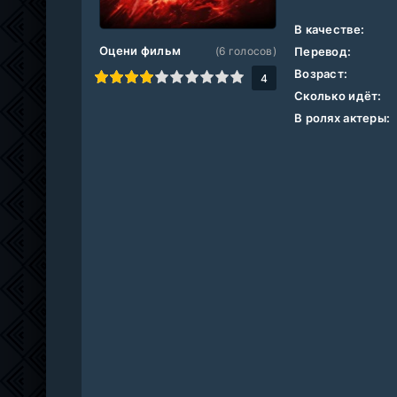
В качестве:
Оцени фильм
(
6
голосов)
Перевод:
Возраст:
1
2
3
4
5
6
7
8
9
10
4
Сколько идёт:
В ролях актеры: