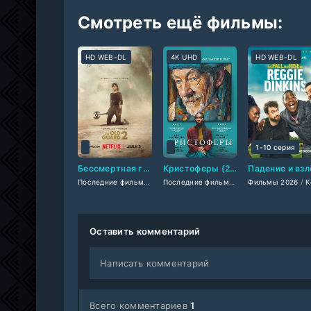
Смотреть ещё фильмы:
HD WEB-DL
4K UHD
HD WEB-DL
1-10 серия
Бессмертная гвардия 2 (2025)
Кристоферы (2026)
Последние фильмы
/
Зарубежные фильмы 2025
Последние фильмы
/
Фильмы 2026
Фильмы 2026
/
Фэнтези 202
/
/
Др
Комедии
Оставить комментарий
Написать комментарий
Всего комментариев
1