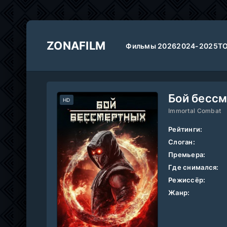
ZONAFILM
Фильмы 2026
2024-2025
Т
Бой бессм
HD
Immortal Combat
Рейтинги:
Слоган:
Премьера:
Где снимался:
Режиссёр:
Жанр: