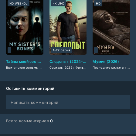
HD WEB-DL
4K UHD
HD
1-22 серия
Тайны моей сестры (2026)
Следопыт (2024-2026)
Мумия (2026)
Британские фильмы
/
Фильмы 2026
Сериалы 2025
/
Триллеры 2026
/
Фильмы смотреть
/
Последние фильмы
Зарубежные фильмы 202
/
Фильмы 2025
/
Филь
/
Д
Оставить комментарий
Написать комментарий
Всего комментариев
0