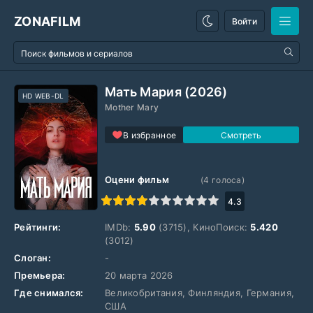
ZONAFILM
Войти
Мать Мария (2026)
HD WEB-DL
Mother Mary
В избранное
Оцени фильм
(
4
голоса)
1
2
3
4
5
6
7
8
9
10
4.3
Рейтинги:
IMDb:
5.90
(3715), КиноПоиск:
5.420
(3012)
Слоган:
-
Премьера:
20 марта 2026
Где снимался:
Великобритания, Финляндия, Германия,
США