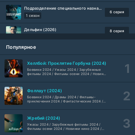
Подразделение специального назначения (2026)
6 серия
1 сезон
Дельфин (2026)
8 серия
Не требуется
1-3 сезон
Популярное
Жизнь, Ларри и стремление к несчастью: Почти история Америки (2026)
6 серия
TVShows
1 сезон
Хеллбой: Проклятие Горбуна (2024)
Боевики 2024 / Ужасы 2024 / Зарубежные
Шугар (2026)
7 серия
фильмы 2024 / Фильмы осени 2024 / Новинки
кино 2024 / Последние фильмы / Фильмы
Coldfilm
1-2 сезон
2024 / Американские фильмы / Фильмы
смотреть / Британские фильмы / Фильмы с
Фоллаут (2024)
высоким рейтингом / Интересные фильмы /
Укрытие (2026)
Крутые фильмы / Популярные фильмы
5 серия
Боевики 2024 / Драмы 2024 / Фильмы-
HDrezka Studio
1-3 сезон
приключения 2024 / Фантастические 2024 /
Сериалы 2024 / Фильмы 2024 / Фильмы
смотреть / Сериалы в 4K UHD / Американские
сериалы
Мыс страха (2026)
10 серия
Жребий (2024)
Dragon Money Studio
1 сезон
Ужасы 2024 / Зарубежные фильмы 2024 /
Фильмы осени 2024 / Новинки кино 2024 /
Последние фильмы / Фильмы 2024 /