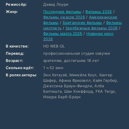
Режиссёр:
Дэвид Лоури
Жанр:
Последние фильмы
/
Фильмы 2026
/
Фильмы ужасов 2026
/
Американские
фильмы
/
Британские фильмы
/
Фильмы
смотреть
/
Зарубежные фильмы 2026
/
Фильмы марта 2026
/
Новинки кино
2026
В качестве:
HD WEB-DL
Перевод:
профессиональная студия озвучки
Возраст:
зрителям, достигшим 18 лет
Сколько идёт:
1 ч 52 мин
В ролях актеры:
Энн Хэтэуэй, Микейла Коул, Хантер
Шафер, Афина Фриззелл, Кайя Гербер,
Джессика Браун-Финдли, Алба
Баптишта, Шан Клиффорд, FKA Twigs,
Изаура Барб-Браун