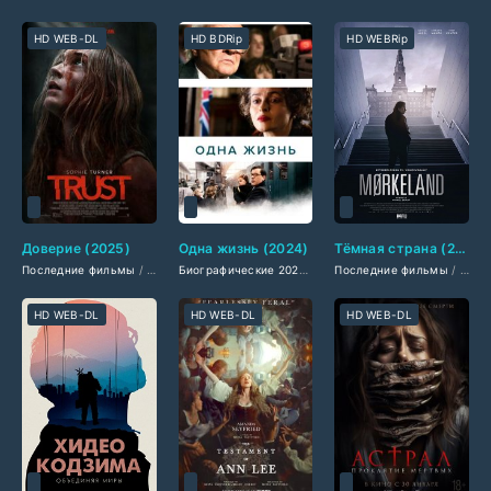
HD WEB-DL
HD BDRip
HD WEBRip
Доверие (2025)
Одна жизнь (2024)
Тёмная страна (2025)
Последние фильмы
/
Американские фильмы
/
Фильмы смотреть
Биографические 2024
/
Драмы 2024
Последние фильмы
/
/
Исторические 
Фильмы лета
/
Филь
HD WEB-DL
HD WEB-DL
HD WEB-DL