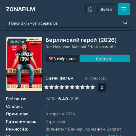
ZONAFILM
Войти
Берлинский герой (2026)
HD BDRip
Der Held vom Bahnhof Friedrichstraße
В избранное
Оцени фильм
(
0
голосов)
1
2
3
4
5
6
7
8
9
10
0
Рейтинги:
IMDb:
6.40
(296)
Слоган:
-
Премьера:
6 апреля 2026
Где снимался:
Германия
Режиссёр:
Вольфганг Беккер, Ахим фон Боррис