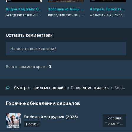
Хидэо Кодзима: Соединяя миры (2024)
Завещание Анны Ли (2026)
Астрал. Проклятие мёртвых (2025)
Биографические 2024
/
Документальные фильмы 2024
Последние фильмы
/
Фильмы 2026
Фильмы 2025
/
Зарубежные фильмы 2
/
Биографические
/
Ужасы 2025
Оставить комментарий
Написать комментарий
Всего комментариев
0
Смотреть фильмы онлайн
»
Последние фильмы
» Берлинский герой (2026)
Горячие обновления сериалов
Любимый сотрудник (2026)
2 серия
Force Media
1 сезон