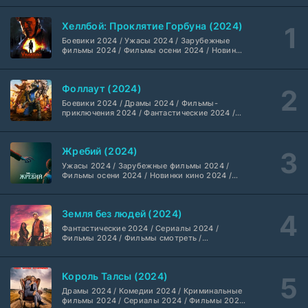
6 серия
TVShows
1 сезон
Хеллбой: Проклятие Горбуна (2024)
Боевики 2024 / Ужасы 2024 / Зарубежные
Шугар (2026)
7 серия
фильмы 2024 / Фильмы осени 2024 / Новинки
кино 2024 / Последние фильмы / Фильмы
Coldfilm
1-2 сезон
2024 / Американские фильмы / Фильмы
смотреть / Британские фильмы / Фильмы с
Фоллаут (2024)
высоким рейтингом / Интересные фильмы /
Укрытие (2026)
Крутые фильмы / Популярные фильмы
5 серия
Боевики 2024 / Драмы 2024 / Фильмы-
HDrezka Studio
1-3 сезон
приключения 2024 / Фантастические 2024 /
Сериалы 2024 / Фильмы 2024 / Фильмы
смотреть / Сериалы в 4K UHD / Американские
сериалы
Мыс страха (2026)
10 серия
Жребий (2024)
Dragon Money Studio
1 сезон
Ужасы 2024 / Зарубежные фильмы 2024 /
Фильмы осени 2024 / Новинки кино 2024 /
Последние фильмы / Фильмы 2024 /
Библиотекари: Следующая глава (2026)
Американские фильмы / Фильмы смотреть /
2 серия
Фильмы с высоким рейтингом / Интересные
LostFilm
1-2 сезон
Земля без людей (2024)
фильмы / Крутые фильмы / Популярные
фильмы
Фантастические 2024 / Сериалы 2024 /
Фильмы 2024 / Фильмы смотреть /
Вторая мировая война с Томом Хэнксом (2026)
20 серия
Американские сериалы
Дубляж HDrezka St.
1 сезон
Король Талсы (2024)
Анна медиум (2021-2026)
Драмы 2024 / Комедии 2024 / Криминальные
2 серия
фильмы 2024 / Сериалы 2024 / Фильмы 2024
Не требуется
1-5 сезон