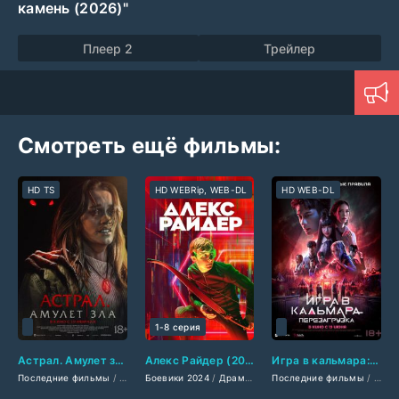
камень (2026)"
Плеер 2
Трейлер
Смотреть ещё фильмы:
HD TS
HD WEBRip, WEB-DL
HD WEB-DL
1-8 серия
Астрал. Амулет зла (2026)
Алекс Райдер (2024)
Игра в кальмара: Перезагрузка (2025)
Последние фильмы
/
Фильмы 2026
Боевики 2024
/
Фильмы ужасов 2026
/
Драмы 2024
Последние фильмы
/
Комедии 2024
/
Фильмы смотреть
/
Мелодр
/
Филь