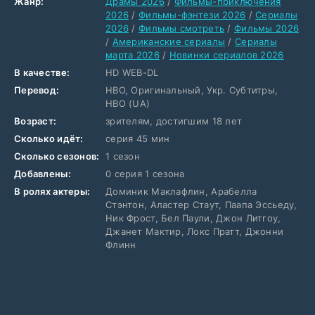
Жанр:
Драмы 2026
/
Фильмы-приключения
2026
/
Фильмы-фэнтези 2026
/
Сериалы
2026
/
Фильмы смотреть
/
Фильмы 2026
/
Американские сериалы
/
Сериалы
марта 2026
/
Новинки сериалов 2026
В качестве:
HD WEB-DL
Перевод:
HBO, Оригинальный, Укр. Субтитры,
HBO (UA)
Возраст:
зрителям, достигшим 18 лет
Сколько идёт:
серия 45 мин
Сколько сезонов:
1 сезон
Добавлены:
0 серия 1 сезона
В ролях актеры:
Доминик Маклафлин, Арабелла
Стэнтон, Аластер Стаут, Паапа Эссьеду,
Ник Фрост, Бел Паули, Джон Литгоу,
Джанет Мактир, Локс Пратт, Джонни
Флинн