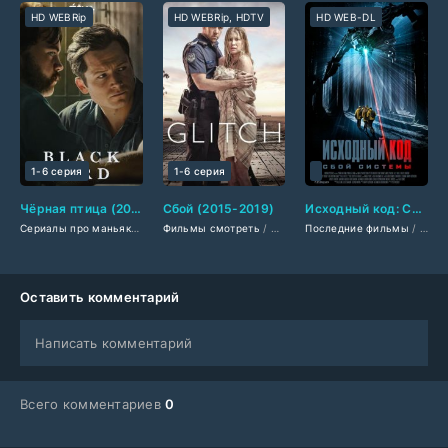
HD WEBRip
HD WEBRip, HDTV
HD WEB-DL
1-6 серия
1-6 серия
Чёрная птица (2022)
Сбой (2015-2019)
Исходный код: Сбой системы (2026)
Сериалы про маньяков
/
Фильмы смотреть
Фильмы смотреть
/
/
Американские сериалы
Сериалы про зомби
Последние фильмы
/
Филь
Оставить комментарий
Написать комментарий
Всего комментариев
0