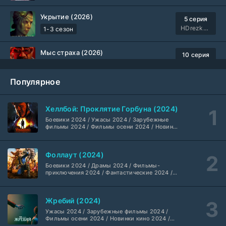
Укрытие (2026)
5 серия
HDrezka Studio
1-3 сезон
Мыс страха (2026)
10 серия
Dragon Money Studio
1 сезон
Популярное
Библиотекари: Следующая глава (2026)
2 серия
LostFilm
1-2 сезон
Хеллбой: Проклятие Горбуна (2024)
Боевики 2024 / Ужасы 2024 / Зарубежные
Вторая мировая война с Томом Хэнксом (2026)
20 серия
фильмы 2024 / Фильмы осени 2024 / Новинки
кино 2024 / Последние фильмы / Фильмы
Дубляж HDrezka St.
1 сезон
2024 / Американские фильмы / Фильмы
смотреть / Британские фильмы / Фильмы с
Фоллаут (2024)
высоким рейтингом / Интересные фильмы /
Анна медиум (2021-2026)
Крутые фильмы / Популярные фильмы
2 серия
Боевики 2024 / Драмы 2024 / Фильмы-
Не требуется
1-5 сезон
приключения 2024 / Фантастические 2024 /
Сериалы 2024 / Фильмы 2024 / Фильмы
смотреть / Сериалы в 4K UHD / Американские
сериалы
Преступление с низким IQ (2026)
24 серия
Жребий (2024)
DubLik.TV
1 сезон
Ужасы 2024 / Зарубежные фильмы 2024 /
Фильмы осени 2024 / Новинки кино 2024 /
Последние фильмы / Фильмы 2024 /