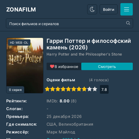
ZONAFILM
Войти
Гарри Поттер и философский
HD WEB-DL
камень (2026)
Harry Potter and the Philosopher's Stone
В избранное
Оцени фильм
(
4
голоса)
1
2
3
4
5
6
7
8
9
10
7.8
0 серия
Рейтинги:
IMDb:
8.00
(8)
Слоган:
-
Премьера:
25 декабря 2026
Где снимался:
США, Великобритания
Режиссёр:
Марк Майлод