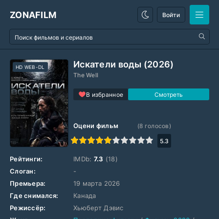
ZONAFILM
Войти
Искатели воды (2026)
HD WEB-DL
The Well
В избранное
Оцени фильм
(
8
голосов)
1
2
3
4
5
6
7
8
9
10
5.3
Рейтинги:
IMDb:
7.3
(18)
Слоган:
-
Премьера:
19 марта 2026
Где снимался:
Канада
Режиссёр:
Хьюберт Дэвис