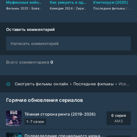
Мафиозные войны (2025)
Как умереть в одиночестве (2024)
Континуум (2025)
Фильмы 2025
/
Боевики 2025
Комедии 2024
/
Триллеры 2025
/
Сериалы 2024
/
Зарубежные фильмы 2025
Последние фильмы
/
Фильмы 2024
/
/
Филь
/
Амер
По
Оставить комментарий
Написать комментарий
Всего комментариев
0
Смотреть фильмы онлайн
»
Последние фильмы
» Искатели воды (2026)
Горячие обновления сериалов
Тёмная сторона ринга (2019-2026)
6 серия
AMS
1-7 сезон
Подразделение специального назначения (2026)