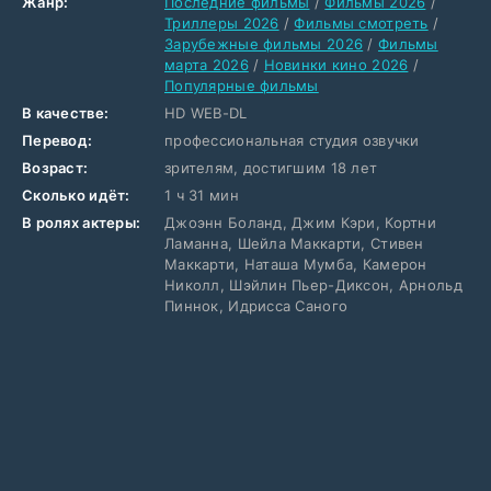
Жанр:
Последние фильмы
/
Фильмы 2026
/
Триллеры 2026
/
Фильмы смотреть
/
Зарубежные фильмы 2026
/
Фильмы
марта 2026
/
Новинки кино 2026
/
Популярные фильмы
В качестве:
HD WEB-DL
Перевод:
профессиональная студия озвучки
Возраст:
зрителям, достигшим 18 лет
Сколько идёт:
1 ч 31 мин
В ролях актеры:
Джоэнн Боланд, Джим Кэри, Кортни
Ламанна, Шейла Маккарти, Стивен
Маккарти, Наташа Мумба, Камерон
Николл, Шэйлин Пьер-Диксон, Арнольд
Пиннок, Идрисса Саного