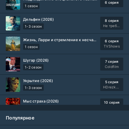
6 серия
1 сезон
Дельфин (2026)
8 серия
Не требуется
1-3 сезон
Жизнь, Ларри и стремление к несчастью: Почти история Америки (2026)
6 серия
TVShows
1 сезон
Шугар (2026)
7 серия
Coldfilm
1-2 сезон
Укрытие (2026)
5 серия
HDrezka Studio
1-3 сезон
Мыс страха (2026)
10 серия
Dragon Money Studio
1 сезон
Популярное
Библиотекари: Следующая глава (2026)
2 серия
LostFilm
1-2 сезон