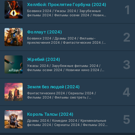
Хеллбой: Проклятие Горбуна (2024)
Боевики 2024 / Ужасы 2024 / Зарубежные
Вторая мировая война с Томом Хэнксом (2026)
20 серия
фильмы 2024 / Фильмы осени 2024 / Новинки
кино 2024 / Последние фильмы / Фильмы
Дубляж HDrezka St.
1 сезон
2024 / Американские фильмы / Фильмы
смотреть / Британские фильмы / Фильмы с
Фоллаут (2024)
высоким рейтингом / Интересные фильмы /
Анна медиум (2021-2026)
Крутые фильмы / Популярные фильмы
2 серия
Боевики 2024 / Драмы 2024 / Фильмы-
Не требуется
1-5 сезон
приключения 2024 / Фантастические 2024 /
Сериалы 2024 / Фильмы 2024 / Фильмы
смотреть / Сериалы в 4K UHD / Американские
сериалы
Преступление с низким IQ (2026)
24 серия
Жребий (2024)
DubLik.TV
1 сезон
Ужасы 2024 / Зарубежные фильмы 2024 /
Фильмы осени 2024 / Новинки кино 2024 /
Последние фильмы / Фильмы 2024 /
Страна боев (2026)
Американские фильмы / Фильмы смотреть /
1 серия
Фильмы с высоким рейтингом / Интересные
Coldfilm
1 сезон
Земля без людей (2024)
фильмы / Крутые фильмы / Популярные
фильмы
Фантастические 2024 / Сериалы 2024 /
Фильмы 2024 / Фильмы смотреть /
Рыцарь Семи Королевств (2026)
6 серия
Американские сериалы
Syncmer
1 сезон
Король Талсы (2024)
Чудо-человек (2026)
Драмы 2024 / Комедии 2024 / Криминальные
8 серия
фильмы 2024 / Сериалы 2024 / Фильмы 2024
HDrezka Studio
1 сезон
/ Фильмы смотреть / Американские сериалы