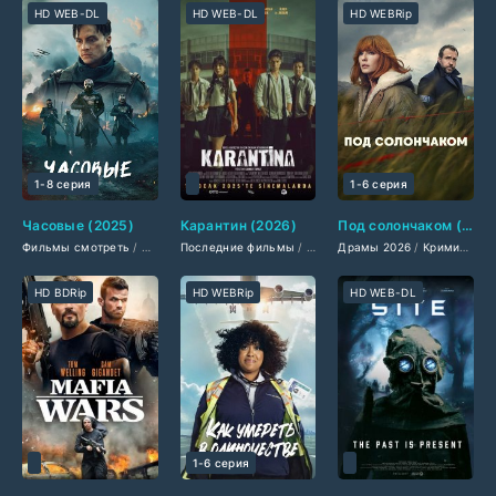
HD WEB-DL
HD WEB-DL
HD WEBRip
1-8 серия
1-6 серия
Часовые (2025)
Карантин (2026)
Под солончаком (2026)
Фильмы смотреть
/
Сериалы 2025
Последние фильмы
/
Новинки сериалов 2025
/
Фильмы 2026
Драмы 2026
/
/
Сериалы осени 2
Криминальные 
/
Криминальные фильмы 2026
HD BDRip
HD WEBRip
HD WEB-DL
1-6 серия