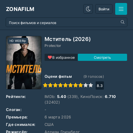
ZONAFILM
Войти
Мститель (2026)
HD WEBRip
Protector
В избранное
Оцени фильм
(
9
голосов)
1
2
3
4
5
6
7
8
9
10
8.3
Рейтинги:
IMDb:
5.40
(339), КиноПоиск:
6.710
(32402)
Слоган:
-
Премьера:
6 марта 2026
Где снимался:
США
Режиссёр:
Адриан Грюнберг