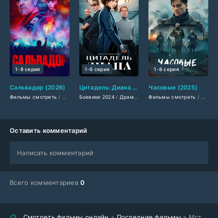
1-8 серия
1-6 серия
1-8 серия
Сальвадор (2026)
Цитадель: Диана (2024)
Часовые (2025)
Фильмы смотреть
/
Сериалы 2026
Боевики 2024
/
Драмы 2026
/
Драмы 2024
/
Фильмы 2026
Фильмы смотреть
/
Триллеры 2024
/
Криминальны
/
/
Фанта
Сериа
Оставить комментарий
Написать комментарий
Всего комментариев
0
Смотреть фильмы онлайн
»
Последние фильмы
» Мститель (2026)