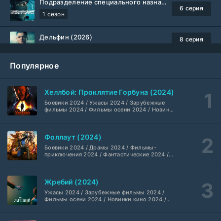
Подразделение специального назначения (2026)
6 серия
1 сезон
Дельфин (2026)
8 серия
Не требуется
1-3 сезон
Популярное
Жизнь, Ларри и стремление к несчастью: Почти история Америки (2026)
6 серия
TVShows
1 сезон
Хеллбой: Проклятие Горбуна (2024)
Боевики 2024 / Ужасы 2024 / Зарубежные
Шугар (2026)
7 серия
фильмы 2024 / Фильмы осени 2024 / Новинки
кино 2024 / Последние фильмы / Фильмы
Coldfilm
1-2 сезон
2024 / Американские фильмы / Фильмы
смотреть / Британские фильмы / Фильмы с
Фоллаут (2024)
высоким рейтингом / Интересные фильмы /
Укрытие (2026)
Крутые фильмы / Популярные фильмы
5 серия
Боевики 2024 / Драмы 2024 / Фильмы-
HDrezka Studio
1-3 сезон
приключения 2024 / Фантастические 2024 /
Сериалы 2024 / Фильмы 2024 / Фильмы
смотреть / Сериалы в 4K UHD / Американские
сериалы
Мыс страха (2026)
10 серия
Жребий (2024)
Dragon Money Studio
1 сезон
Ужасы 2024 / Зарубежные фильмы 2024 /
Фильмы осени 2024 / Новинки кино 2024 /
Последние фильмы / Фильмы 2024 /
Библиотекари: Следующая глава (2026)
Американские фильмы / Фильмы смотреть /
2 серия
Фильмы с высоким рейтингом / Интересные