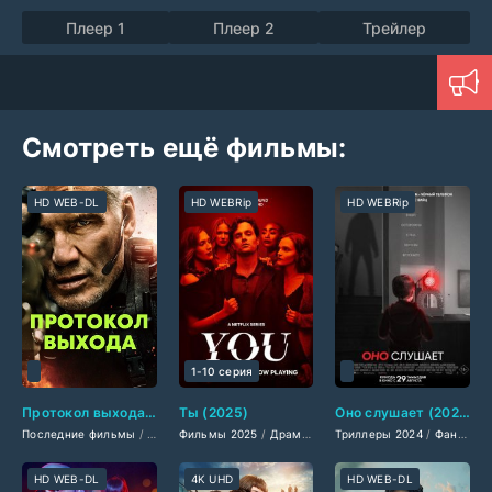
Плеер 1
Плеер 2
Трейлер
Смотреть ещё фильмы:
HD WEB-DL
HD WEBRip
HD WEBRip
1-10 серия
Протокол выхода (2025)
Ты (2025)
Оно слушает (2024)
Последние фильмы
/
Американские фильмы
Фильмы 2025
/
Драмы 2025
/
Фильмы смотреть
Триллеры 2024
/
Фильмы-криминал 202
/
Новинки кино
/
Фантастические 2024
HD WEB-DL
4K UHD
HD WEB-DL