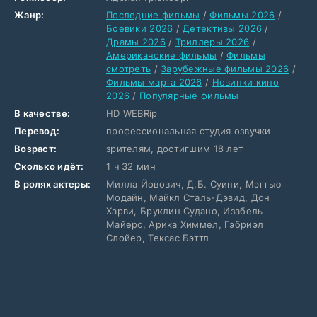
Жанр:
Последние фильмы
/
Фильмы 2026
/
Боевики 2026
/
Детективы 2026
/
Драмы 2026
/
Триллеры 2026
/
Американские фильмы
/
Фильмы
смотреть
/
Зарубежные фильмы 2026
/
Фильмы марта 2026
/
Новинки кино
2026
/
Популярные фильмы
В качестве:
HD WEBRip
Перевод:
профессиональная студия озвучки
Возраст:
зрителям, достигшим 18 лет
Сколько идёт:
1 ч 32 мин
В ролях актеры:
Милла Йовович, Д.Б. Суини, Мэттью
Модайн, Майкл Сталь-Дэвид, Дон
Харви, Бруклин Судано, Изабель
Майерс, Арика Химмел, Гэбриэл
Слойер, Тексас Бэттл