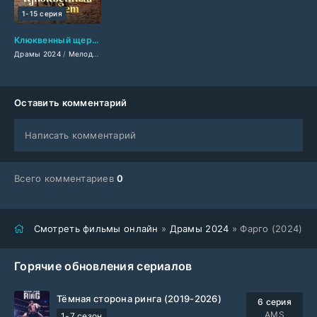
1-15 серия
Клюквенный щербет (2024)
Драмы 2024
/
Мелодрамы 2024
/
Сериалы 2024
/
Турецкие сериалы
/
Фильмы 2
Оставить комментарий
Написать комментарий
Всего комментариев
0
Смотреть фильмы онлайн
»
Драмы 2024
» Фарго (2024)
Горячие обновления сериалов
Тёмная сторона ринга (2019-2026)
6 серия
AMS
1-7 сезон