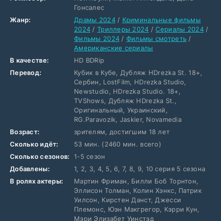
Гонсалес
Жанр:
Драмы 2024
/
Криминальные фильмы
2024
/
Триллеры 2024
/
Сериалы 2024
/
Фильмы 2024
/
Фильмы смотреть
/
Американские сериалы
В качестве:
HD BDRip
Перевод:
Кубик в Кубе, Дубляж HDrezka St. 18+,
Сербин, LostFilm, HDrezka Studio,
Newstudio, HDrezka Studio. 18+,
TVShows, Дубляж HDrezka St.,
Оригинальный, Украинский,
RG.Paravozik, Jaskier, Novamedia
Возраст:
зрителям, достигшим 18 лет
Сколько идёт:
53 мин. (2460 мин. всего)
Сколько сезонов:
1-5 сезон
Добавлены:
1, 2, 3, 4, 5, 6, 7, 8, 9, 10 серия 5 сезона
В ролях актеры:
Мартин Фриман, Билли Боб Торнтон,
Эллисон Толман, Колин Хэнкс, Патрик
Уилсон, Кирстен Данст, Джесси
Племонс, Юэн Макгрегор, Кэрри Кун,
Мэри Элизабет Уинстэд