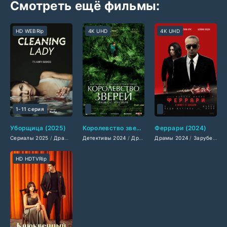
Смотреть ещё фильмы:
HD WEBRip
4K UHD
4K UHD
1-11 серия
Уборщица (2025)
Королевство зверей (2024)
Феррари (2024)
Сериалы 2025
/
Драмы 2025
Детективы 2024
/
Фильмы-криминал 2025
/
Драмы 2024
Драмы 2024
/
Фильмы 2025
/
Фильмы-приключени
/
Зарубежные фильмы 2024
/
Трилле
HD HDTVRip