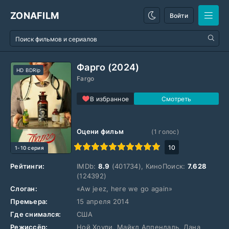
ZONAFILM
Войти
Фарго (2024)
HD BDRip
Fargo
В избранное
Оцени фильм
(
1
голос)
1
2
3
4
5
6
7
8
9
10
10
1-10 серия
Рейтинги:
IMDb:
8.9
(401734), КиноПоиск:
7.628
(124392)
Слоган:
«Aw jeez, here we go again»
Премьера:
15 апреля 2014
Где снимался:
США
Режиссёр:
Ной Хоули, Майкл Аппендаль, Дана