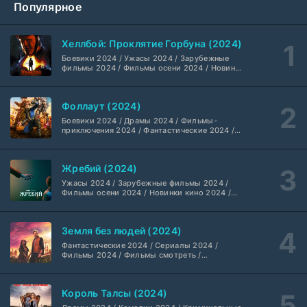
Популярное
Библиотекари: Следующая глава (2026)
2 серия
LostFilm
1-2 сезон
Хеллбой: Проклятие Горбуна (2024)
Боевики 2024 / Ужасы 2024 / Зарубежные
Вторая мировая война с Томом Хэнксом (2026)
20 серия
фильмы 2024 / Фильмы осени 2024 / Новинки
кино 2024 / Последние фильмы / Фильмы
Дубляж HDrezka St.
1 сезон
2024 / Американские фильмы / Фильмы
смотреть / Британские фильмы / Фильмы с
Фоллаут (2024)
высоким рейтингом / Интересные фильмы /
Анна медиум (2021-2026)
Крутые фильмы / Популярные фильмы
2 серия
Боевики 2024 / Драмы 2024 / Фильмы-
Не требуется
1-5 сезон
приключения 2024 / Фантастические 2024 /
Сериалы 2024 / Фильмы 2024 / Фильмы
смотреть / Сериалы в 4K UHD / Американские
сериалы
Преступление с низким IQ (2026)
24 серия
Жребий (2024)
DubLik.TV
1 сезон
Ужасы 2024 / Зарубежные фильмы 2024 /
Фильмы осени 2024 / Новинки кино 2024 /
Последние фильмы / Фильмы 2024 /
Страна боев (2026)
Американские фильмы / Фильмы смотреть /
1 серия
Фильмы с высоким рейтингом / Интересные
Coldfilm
1 сезон
Земля без людей (2024)
фильмы / Крутые фильмы / Популярные
фильмы
Фантастические 2024 / Сериалы 2024 /
Фильмы 2024 / Фильмы смотреть /
Рыцарь Семи Королевств (2026)
6 серия
Американские сериалы
Syncmer
1 сезон
Король Талсы (2024)