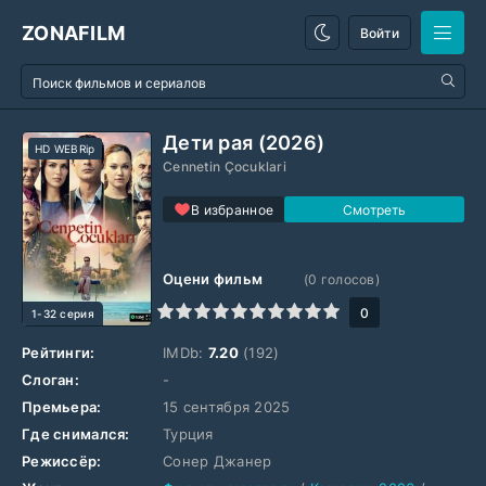
ZONAFILM
Войти
Дети рая (2026)
HD WEBRip
Cennetin Çocuklari
В избранное
Оцени фильм
(
0
голосов)
1
2
3
4
5
6
7
8
9
10
0
1-32 серия
Рейтинги:
IMDb:
7.20
(192)
Слоган:
-
Премьера:
15 сентября 2025
Где снимался:
Турция
Режиссёр:
Сонер Джанер