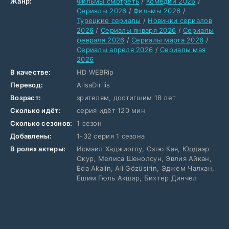
Жанр:
Фильмы смотреть
/
Комедии 2026
/
Сериалы 2026
/
Фильмы 2026
/
Турецкие сериалы
/
Новинки сериалов
2026
/
Сериалы января 2026
/
Сериалы
февраля 2026
/
Сериалы марта 2026
/
Сериалы апреля 2026
/
Сериалы мая
2026
В качестве:
HD WEBRip
Перевод:
AlisaDirilis
Возраст:
зрителям, достигшим 18 лет
Сколько идёт:
серия идёт 120 мин
Сколько сезонов:
1 сезон
Добавлены:
1-32 серия 1 сезона
В ролях актеры:
Исмаил Хаджиоглу, Озгю Кая, Юрдаэр
Окур, Мелиса Шенолсун, Эвлия Айкан,
Eda Akalin, Ali Gözüsirin, Эджем Чалхан,
Ешим Гюль Акшар, Бихтер Динчел