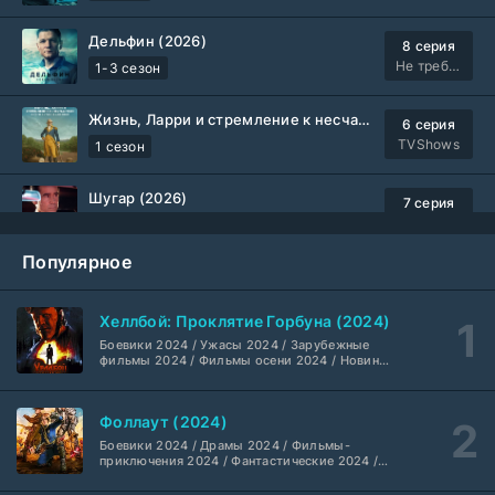
Дельфин (2026)
8 серия
Не требуется
1-3 сезон
Жизнь, Ларри и стремление к несчастью: Почти история Америки (2026)
6 серия
TVShows
1 сезон
Шугар (2026)
7 серия
Coldfilm
1-2 сезон
Популярное
Укрытие (2026)
5 серия
HDrezka Studio
1-3 сезон
Хеллбой: Проклятие Горбуна (2024)
Боевики 2024 / Ужасы 2024 / Зарубежные
Мыс страха (2026)
10 серия
фильмы 2024 / Фильмы осени 2024 / Новинки
кино 2024 / Последние фильмы / Фильмы
Dragon Money Studio
1 сезон
2024 / Американские фильмы / Фильмы
смотреть / Британские фильмы / Фильмы с
Фоллаут (2024)
высоким рейтингом / Интересные фильмы /
Библиотекари: Следующая глава (2026)
Крутые фильмы / Популярные фильмы
2 серия
Боевики 2024 / Драмы 2024 / Фильмы-
LostFilm
1-2 сезон
приключения 2024 / Фантастические 2024 /
Сериалы 2024 / Фильмы 2024 / Фильмы
смотреть / Сериалы в 4K UHD / Американские