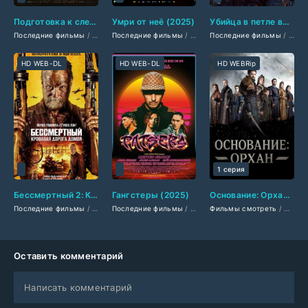
Подготовка к следующей жизни (2025)
Умри от неё (2025)
Убийца в петле времени (2026)
Последние фильмы
/
Американские фильмы
Последние фильмы
/
/
Фильмы 2025
Фильмы смотреть
Последние фильмы
/
Драмы 2025
/
Фильмы 20
/
/
Филь
Зар
HD WEB-DL
HD WEB-DL
HD WEBRip
1 серия
Бессмертный 2: Кровавая дорога домой (2025)
Гангстеры (2025)
Основание: Орхан (2025)
Последние фильмы
/
Американские фильмы
Последние фильмы
/
/
Британские фильмы
Фильмы 2025
Фильмы смотреть
/
Боевики 2025
/
Фильмы см
/
Сериа
/
Оставить комментарий
Написать комментарий