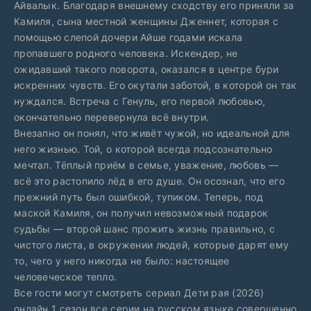
Айвалык. Благодаря внешнему сходству его приняли за
Камиля, сына местной женщины Дженнет, которая с
помощью слепой дочери Айше годами искала
пропавшего родного человека. Искендер, не
ожидавший такого поворота, оказался в центре бури
искренних чувств. Его окутали заботой, в которой он так
нуждался. Встреча с Генуль, его первой любовью,
окончательно перевернула всё внутри.
Внезапно он понял, что живёт чужой, но идеальной для
него жизнью. Той, о которой всегда подсознательно
мечтал. Тёплый приём в семье, уважение, любовь —
всё это растопило лёд в его душе. Он осознал, что его
прежний путь был ошибкой, тупиком. Теперь, под
маской Камиля, он получил невозможный подарок
судьбы — второй шанс прожить жизнь правильно, с
чистого листа, в окружении людей, которые дарят ему
то, чего у него никогда не было: настоящее
человеческое тепло.
Все гости могут смотреть сериал Дети рая (2026)
онлайн 1 сезон все серии на русском языке совершенно