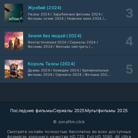
сериалы
Вторая мировая война с Томом Хэнксом (2026)
20 серия
Жребий (2024)
Дубляж HDrezka St.
1 сезон
Ужасы 2024 / Зарубежные фильмы 2024 /
Фильмы осени 2024 / Новинки кино 2024 /
Последние фильмы / Фильмы 2024 /
Анна медиум (2021-2026)
Американские фильмы / Фильмы смотреть /
2 серия
Фильмы с высоким рейтингом / Интересные
Не требуется
1-5 сезон
Земля без людей (2024)
фильмы / Крутые фильмы / Популярные
фильмы
Фантастические 2024 / Сериалы 2024 /
Фильмы 2024 / Фильмы смотреть /
Преступление с низким IQ (2026)
24 серия
Американские сериалы
DubLik.TV
1 сезон
Король Талсы (2024)
Страна боев (2026)
Драмы 2024 / Комедии 2024 / Криминальные
1 серия
фильмы 2024 / Сериалы 2024 / Фильмы 2024
Coldfilm
1 сезон
/ Фильмы смотреть / Американские сериалы
Рыцарь Семи Королевств (2026)
6 серия
Syncmer
1 сезон
Последние фильмы
Сериалы 2025
Мультфильмы 2025
Чудо-человек (2026)
8 серия
HDrezka Studio
© zonafilm.click
1 сезон
Смотрите онлайн полностью бесплатно во всех доступных
Красота (2026)
форматах хорошего качества HD 720, Full HD 1080, 4K Ultra
11 серия