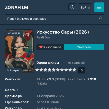
ZONAFILM
Войти
Искусство Сары (2026)
HD WEBRip
Reidi Dua
В избранное
Оцени фильм
(
0
голосов)
1
2
3
4
5
6
7
8
9
10
0
1-8 серия
Рейтинги:
IMDb:
7.30
(3300), КиноПоиск:
7.910
(6598)
Слоган:
-
Премьера:
13 февраля 2026
Где снимался:
Корея Южная
Режиссёр:
Ким Джин-мин