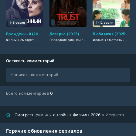
1-8 серия
1-12 серия
Врожденный (2025)
Доверие (2025)
Люби меня (2025-2026)
Фильмы смотреть
/
Сериалы 2025
Последние фильмы
/
Новинки сериалов 2025
/
Американские фильмы
Фильмы смотреть
/
Сериалы декабря
/
/
Фильм
Сериа
Оставить комментарий
Написать комментарий
Всего комментариев
0
Смотреть фильмы онлайн
»
Фильмы 2026
» Искусство Сары (2026)
Горячие обновления сериалов