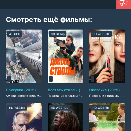
Смотреть ещё фильмы:
4K UHD
HD BDRip
HD WEB-DL
Прогулка (2015)
Достать стволы (2025)
Оболочка (2025)
Американские фильмы
/
Фильмы смотреть
Последние фильмы
/
Фильмы с высоким рейтингом
/
Американские фильмы
Последние фильмы
/
/
Фильм
Амер
/
И
HD WEBRip
HD WEB-DL
HD WEBRip