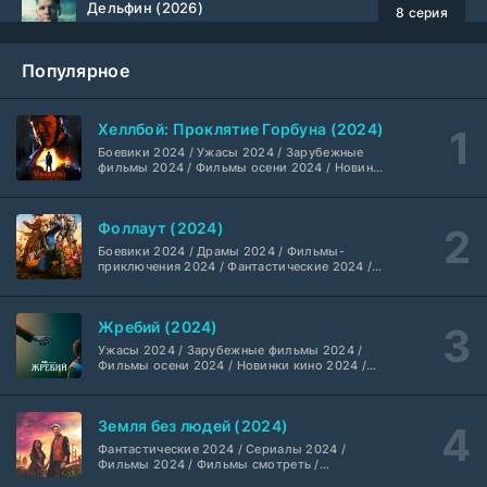
Дельфин (2026)
8 серия
Не требуется
1-3 сезон
Популярное
Жизнь, Ларри и стремление к несчастью: Почти история Америки (2026)
6 серия
TVShows
1 сезон
Хеллбой: Проклятие Горбуна (2024)
Боевики 2024 / Ужасы 2024 / Зарубежные
Шугар (2026)
7 серия
фильмы 2024 / Фильмы осени 2024 / Новинки
кино 2024 / Последние фильмы / Фильмы
Coldfilm
1-2 сезон
2024 / Американские фильмы / Фильмы
смотреть / Британские фильмы / Фильмы с
Фоллаут (2024)
высоким рейтингом / Интересные фильмы /
Укрытие (2026)
Крутые фильмы / Популярные фильмы
5 серия
Боевики 2024 / Драмы 2024 / Фильмы-
HDrezka Studio
1-3 сезон
приключения 2024 / Фантастические 2024 /
Сериалы 2024 / Фильмы 2024 / Фильмы
смотреть / Сериалы в 4K UHD / Американские
сериалы
Мыс страха (2026)
10 серия
Жребий (2024)
Dragon Money Studio
1 сезон
Ужасы 2024 / Зарубежные фильмы 2024 /
Фильмы осени 2024 / Новинки кино 2024 /
Последние фильмы / Фильмы 2024 /
Библиотекари: Следующая глава (2026)
Американские фильмы / Фильмы смотреть /
2 серия
Фильмы с высоким рейтингом / Интересные
LostFilm
1-2 сезон
Земля без людей (2024)
фильмы / Крутые фильмы / Популярные
фильмы
Фантастические 2024 / Сериалы 2024 /
Фильмы 2024 / Фильмы смотреть /
Вторая мировая война с Томом Хэнксом (2026)
20 серия
Американские сериалы