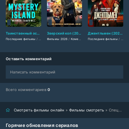
Таинственный остров: победителю достанется всё (2025)
Зверский коп (2026)
Джентльмен (2025)
Последние фильмы
/
Фильмы смотреть
Фильмы 2026
/
/
Фильмы весны 2025
Комедии 2026
Последние фильмы
/
Криминальные фильм
/
Зарубежные фи
/
Филь
Оставить комментарий
Написать комментарий
Всего комментариев
0
Смотреть фильмы онлайн
»
Фильмы смотреть
» Спецназ Версаля (2026)
Горячие обновления сериалов