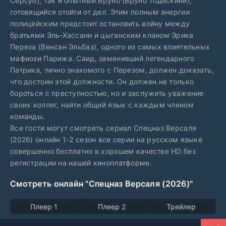
Серсуб), так и опытный Бруно (Бруно Тодескини),
готовящийся отойти от дел. Этим полным энергии
полицейским предстоит остановить войну между
братьями Эль-Хассани и цыганским кланом Эрика
Переза (Венсан Эльбаз), одного из самых влиятельных
мафиози Парижа. Саид, заменивший легендарного
Патрика, лично знакомого с Перезом, должен доказать,
что достоин этой должности. Он должен не только
бороться с преступностью, но и заслужить уважение
своих коллег, найти общий язык с каждым членом
команды.
Все гости могут смотреть сериал Спецназ Версаля
(2026) онлайн 1-2 сезон все серии на русском языке
совершенно бесплатно в хорошем качестве HD без
регистрации на нашей киноплатформе.
Смотреть онлайн "Спецназ Версаля (2026)"
Плеер 1
Плеер 2
Трейлер