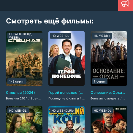
Смотреть ещё фильмы:
HD WEB-DLRip,
HD WEB-DL
HD WEBRip
WEBRip
1-9 серия
1 серия
Спецназ (2024)
Герой поневоле (2025)
Основание: Орхан (2025)
Боевики 2024
/
Военные фильмы 2024
Последние фильмы
/
Драмы 2024
/
Фильмы 2025
/
Фильмы смотреть
Сериалы 2024
/
Комедии 2025
/
Фильмы 
/
Сериа
/
HD WEB-DL
HD WEB-DLRip
HD WEB-DL