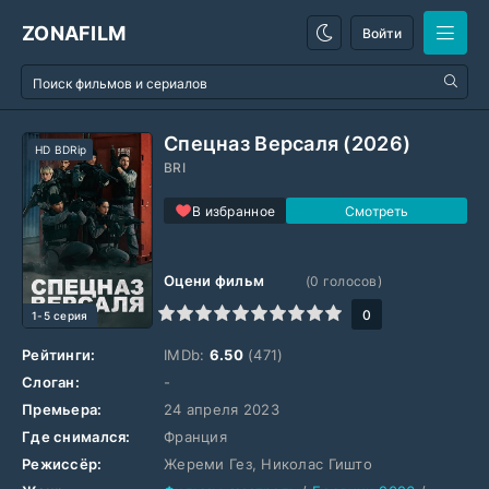
ZONAFILM
Войти
Спецназ Версаля (2026)
HD BDRip
BRI
В избранное
Оцени фильм
(
0
голосов)
1
2
3
4
5
6
7
8
9
10
0
1-5 серия
Рейтинги:
IMDb:
6.50
(471)
Слоган:
-
Премьера:
24 апреля 2023
Где снимался:
Франция
Режиссёр:
Жереми Гез, Николас Гишто