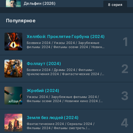
Дельфин (2026)
8 серия
Не требуется
1-3 сезон
Популярное
Жизнь, Ларри и стремление к несчастью: Почти история Америки (2026)
6 серия
TVShows
1 сезон
Хеллбой: Проклятие Горбуна (2024)
Боевики 2024 / Ужасы 2024 / Зарубежные
Шугар (2026)
7 серия
фильмы 2024 / Фильмы осени 2024 / Новинки
кино 2024 / Последние фильмы / Фильмы
Coldfilm
1-2 сезон
2024 / Американские фильмы / Фильмы
смотреть / Британские фильмы / Фильмы с
Фоллаут (2024)
высоким рейтингом / Интересные фильмы /
Укрытие (2026)
Крутые фильмы / Популярные фильмы
5 серия
Боевики 2024 / Драмы 2024 / Фильмы-
HDrezka Studio
1-3 сезон
приключения 2024 / Фантастические 2024 /
Сериалы 2024 / Фильмы 2024 / Фильмы
смотреть / Сериалы в 4K UHD / Американские
сериалы
Мыс страха (2026)
10 серия
Жребий (2024)
Dragon Money Studio
1 сезон
Ужасы 2024 / Зарубежные фильмы 2024 /
Фильмы осени 2024 / Новинки кино 2024 /
Последние фильмы / Фильмы 2024 /
Библиотекари: Следующая глава (2026)
Американские фильмы / Фильмы смотреть /
2 серия
Фильмы с высоким рейтингом / Интересные
LostFilm
1-2 сезон
Земля без людей (2024)
фильмы / Крутые фильмы / Популярные
фильмы
Фантастические 2024 / Сериалы 2024 /
Фильмы 2024 / Фильмы смотреть /
Вторая мировая война с Томом Хэнксом (2026)
20 серия
Американские сериалы