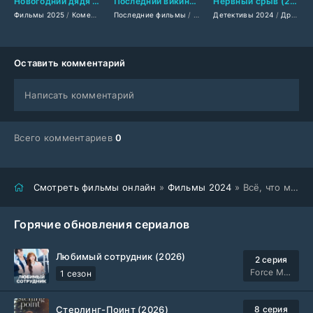
Новогодний дядя (2025)
Последний викинг (2025)
Нервный срыв (2024)
Фильмы 2025
/
Комедии 2025
Последние фильмы
/
Зарубежные фильмы 2025
/
Фильмы смотреть
Детективы 2024
/
Последние фильмы
/
Новинки ки
/
Драмы 2024
Оставить комментарий
Написать комментарий
Всего комментариев
0
Смотреть фильмы онлайн
»
Фильмы 2024
» Всё, что мне нужно на Рождество (2024)
Горячие обновления сериалов
Любимый сотрудник (2026)
2 серия
Force Media
1 сезон
Стерлинг-Поинт (2026)
8 серия