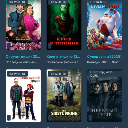
HD WEB-DL
HD WEB-DL
HD WEB-DL
Струны души (2025)
Крик в тишине (2025)
Суперсанта (2025)
Последние фильмы
/
Американские фильмы
Последние фильмы
/
/
Фильмы смотреть
Фильмы 2025
Комедии 2025
/
Драмы 2025
/
Фильмы 2025
/
Фэнтези 2025
/
Ф
HD BDRip, WEB-
HD WEB-DL
HD WEB-DL
DLRip