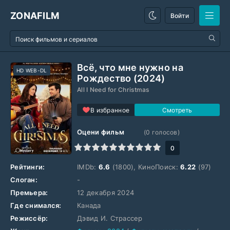
ZONAFILM
Войти
Всё, что мне нужно на
HD WEB-DL
Рождество (2024)
All I Need for Christmas
В избранное
Оцени фильм
(
0
голосов)
1
2
3
4
5
6
7
8
9
10
0
Рейтинги:
IMDb:
6.6
(1800), КиноПоиск:
6.22
(97)
Слоган:
-
Премьера:
12 декабря 2024
Где снимался:
Канада
Режиссёр:
Дэвид И. Страссер