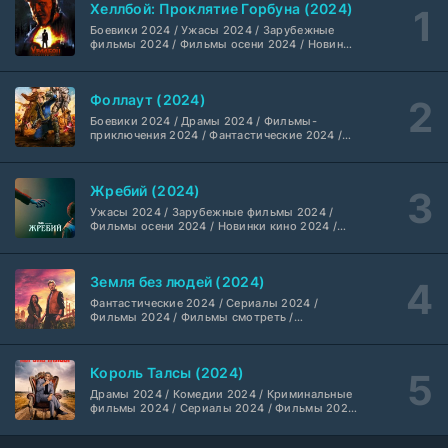
Хеллбой: Проклятие Горбуна (2024)
Боевики 2024 / Ужасы 2024 / Зарубежные
Шугар (2026)
7 серия
фильмы 2024 / Фильмы осени 2024 / Новинки
кино 2024 / Последние фильмы / Фильмы
Coldfilm
1-2 сезон
2024 / Американские фильмы / Фильмы
смотреть / Британские фильмы / Фильмы с
Фоллаут (2024)
высоким рейтингом / Интересные фильмы /
Укрытие (2026)
Крутые фильмы / Популярные фильмы
5 серия
Боевики 2024 / Драмы 2024 / Фильмы-
HDrezka Studio
1-3 сезон
приключения 2024 / Фантастические 2024 /
Сериалы 2024 / Фильмы 2024 / Фильмы
смотреть / Сериалы в 4K UHD / Американские
сериалы
Мыс страха (2026)
10 серия
Жребий (2024)
Dragon Money Studio
1 сезон
Ужасы 2024 / Зарубежные фильмы 2024 /
Фильмы осени 2024 / Новинки кино 2024 /
Последние фильмы / Фильмы 2024 /
Библиотекари: Следующая глава (2026)
Американские фильмы / Фильмы смотреть /
2 серия
Фильмы с высоким рейтингом / Интересные
LostFilm
1-2 сезон
Земля без людей (2024)
фильмы / Крутые фильмы / Популярные
фильмы
Фантастические 2024 / Сериалы 2024 /
Фильмы 2024 / Фильмы смотреть /
Вторая мировая война с Томом Хэнксом (2026)
20 серия
Американские сериалы
Дубляж HDrezka St.
1 сезон
Король Талсы (2024)
Анна медиум (2021-2026)
Драмы 2024 / Комедии 2024 / Криминальные
2 серия
фильмы 2024 / Сериалы 2024 / Фильмы 2024
Не требуется
1-5 сезон
/ Фильмы смотреть / Американские сериалы