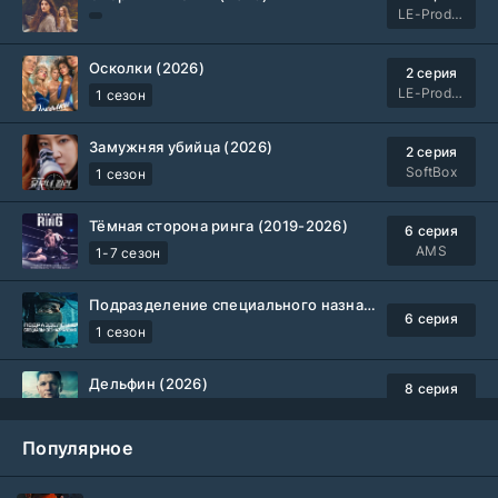
LE-Production
Осколки (2026)
2 серия
LE-Production
1 сезон
Замужняя убийца (2026)
2 серия
SoftBox
1 сезон
Тёмная сторона ринга (2019-2026)
6 серия
AMS
1-7 сезон
Подразделение специального назначения (2026)
6 серия
1 сезон
Дельфин (2026)
8 серия
Не требуется
1-3 сезон
Популярное
Жизнь, Ларри и стремление к несчастью: Почти история Америки (2026)
6 серия
TVShows
1 сезон