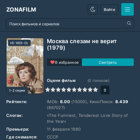
ZONAFILM
Войти
Москва слезам не верит
HD WEB-DL
(1979)
В избранное
Оцени фильм
(
0
голосов)
1
2
3
4
5
6
7
8
9
10
0
1-2 серия
Рейтинги:
IMDb:
8.00
(15000), КиноПоиск:
8.439
(867027)
Слоган:
«The Funniest, Tenderest Love Story of
the Year»
Премьера:
11 февраля 1980
Где снимался:
СССР