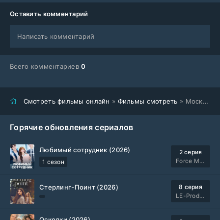
Оставить комментарий
Написать комментарий
Всего комментариев
0
Смотреть фильмы онлайн
»
Фильмы смотреть
» Москва слезам не верит (1979)
Горячие обновления сериалов
Любимый сотрудник (2026)
2 серия
Force Media
1 сезон
Стерлинг-Поинт (2026)
8 серия
LE-Production
Осколки (2026)