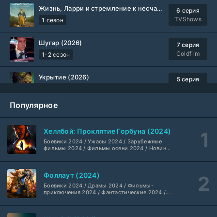
Жизнь, Ларри и стремление к несчастью: Почти история Америки (2026)
6 серия
TVShows
1 сезон
Шугар (2026)
7 серия
Coldfilm
1-2 сезон
Укрытие (2026)
5 серия
HDrezka Studio
1-3 сезон
Популярное
Мыс страха (2026)
10 серия
Dragon Money Studio
1 сезон
Хеллбой: Проклятие Горбуна (2024)
Боевики 2024 / Ужасы 2024 / Зарубежные
Библиотекари: Следующая глава (2026)
2 серия
фильмы 2024 / Фильмы осени 2024 / Новинки
кино 2024 / Последние фильмы / Фильмы
LostFilm
1-2 сезон
2024 / Американские фильмы / Фильмы
смотреть / Британские фильмы / Фильмы с
Фоллаут (2024)
высоким рейтингом / Интересные фильмы /
Вторая мировая война с Томом Хэнксом (2026)
Крутые фильмы / Популярные фильмы
20 серия
Боевики 2024 / Драмы 2024 / Фильмы-
Дубляж HDrezka St.
1 сезон
приключения 2024 / Фантастические 2024 /
Сериалы 2024 / Фильмы 2024 / Фильмы
смотреть / Сериалы в 4K UHD / Американские
сериалы
Анна медиум (2021-2026)
2 серия