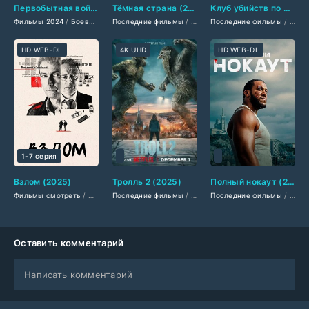
Первобытная война (2025)
Тёмная страна (2025)
Клуб убийств по четвергам (2025)
Фильмы 2024
/
Боевики 2024
Последние фильмы
/
Военные фильмы 2024
/
Фильмы 2025
Последние фильмы
/
Ужасы 2024
/
Драмы 2025
/
Зарубежн
/
Амер
/
Т
HD WEB-DL
4K UHD
HD WEB-DL
1-7 серия
Взлом (2025)
Тролль 2 (2025)
Полный нокаут (2025)
Фильмы смотреть
/
Сериалы 2025
Последние фильмы
/
Новинки сериалов 2025
/
Фильмы смотреть
Последние фильмы
/
Сериалы осени 2
/
Крутые фи
/
Филь
Оставить комментарий
Написать комментарий