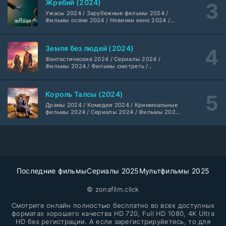
Жребий (2024)
Не требуется
1-5 сезон
Ужасы 2024 / Зарубежные фильмы 2024 /
Фильмы осени 2024 / Новинки кино 2024 /
Последние фильмы / Фильмы 2024 /
Преступление с низким IQ (2026)
Американские фильмы / Фильмы смотреть /
24 серия
Фильмы с высоким рейтингом / Интересные
DubLik.TV
1 сезон
Земля без людей (2024)
фильмы / Крутые фильмы / Популярные
фильмы
Фантастические 2024 / Сериалы 2024 /
Фильмы 2024 / Фильмы смотреть /
Страна боев (2026)
1 серия
Американские сериалы
Coldfilm
1 сезон
Король Талсы (2024)
Рыцарь Семи Королевств (2026)
Драмы 2024 / Комедии 2024 / Криминальные
6 серия
фильмы 2024 / Сериалы 2024 / Фильмы 2024
Syncmer
1 сезон
/ Фильмы смотреть / Американские сериалы
Чудо-человек (2026)
8 серия
HDrezka Studio
1 сезон
Последние фильмы
Сериалы 2025
Мультфильмы 2025
Красота (2026)
11 серия
ТО Дубляжная
© zonafilm.click
1 сезон
Смотрите онлайн полностью бесплатно во всех доступных
Убегай! (2026)
форматах хорошего качества HD 720, Full HD 1080, 4K Ultra
8 серия
HD без регистрации. А если зарегистрируйетесь, то для
LE-Production
1 сезон