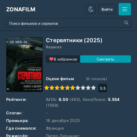
ZONAFILM
Войти
Стервятники (2025)
HD WEB-DL
Rapaces
В избранное
Оцени фильм
(
6
голосов)
1
2
3
4
5
6
7
8
9
10
5.5
Рейтинги:
IMDb:
6.50
(463), КиноПоиск:
5.554
(1959)
Слоган:
-
Премьера:
16 декабря 2025
Где снимался:
Франция
Режиссёр:
Питер Дурунцис