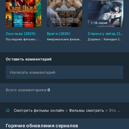
1-16 серия
Сын льва (2025)
Враги (2025)
Спроси у звёзд (2025)
Последние фильмы
/
Фильмы 2025
/
Боевики 2025
Американские фильмы
/
/
Зарубежные фильмы 2025
Драмы 2025
Дорамы
/
Комедии 2025
/
Исторически
/
/
Оставить комментарий
Написать комментарий
Всего комментариев
0
Смотреть фильмы онлайн
»
Фильмы смотреть
» Это море переполнится (2025-2026)
Горячие обновления сериалов