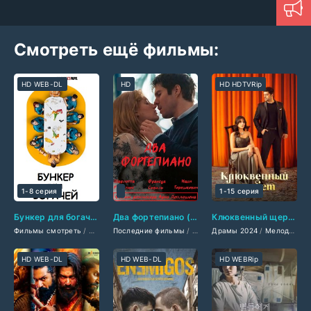
Смотреть ещё фильмы:
HD WEB-DL
HD
HD HDTVRip
1-8 серия
1-15 серия
Бункер для богачей (2025)
Два фортепиано (2025)
Клюквенный щербет (2024)
Фильмы смотреть
/
Сериалы 2025
Последние фильмы
/
Новинки сериалов 2025
/
Фильмы смотреть
Драмы 2024
/
Сериалы осени 2
/
/
Мелодрамы 2024
Фильмы осе
HD WEB-DL
HD WEB-DL
HD WEBRip