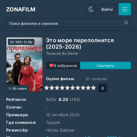
ZONAFILM
Войти
Это море переполнится
HD WEB-DLRip
(2025-2026)
Tasacak Bu Deniz
В избранное
Оцени фильм
(
0
голосов)
1
2
3
4
5
6
7
8
9
10
0
1-26 серия
Рейтинги:
IMDb:
8.20
(483)
Слоган:
-
Премьера:
10 октября 2025
Где снимался:
Турция
Режиссёр:
Чагры Байрак