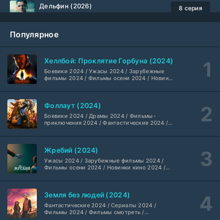
Дельфин (2026)
8 серия
Не требуется
1-3 сезон
Популярное
Жизнь, Ларри и стремление к несчастью: Почти история Америки (2026)
6 серия
TVShows
1 сезон
Хеллбой: Проклятие Горбуна (2024)
Боевики 2024 / Ужасы 2024 / Зарубежные
Шугар (2026)
7 серия
фильмы 2024 / Фильмы осени 2024 / Новинки
кино 2024 / Последние фильмы / Фильмы
Coldfilm
1-2 сезон
2024 / Американские фильмы / Фильмы
смотреть / Британские фильмы / Фильмы с
Фоллаут (2024)
высоким рейтингом / Интересные фильмы /
Укрытие (2026)
Крутые фильмы / Популярные фильмы
5 серия
Боевики 2024 / Драмы 2024 / Фильмы-
HDrezka Studio
1-3 сезон
приключения 2024 / Фантастические 2024 /
Сериалы 2024 / Фильмы 2024 / Фильмы
смотреть / Сериалы в 4K UHD / Американские
сериалы
Мыс страха (2026)
10 серия
Жребий (2024)
Dragon Money Studio
1 сезон
Ужасы 2024 / Зарубежные фильмы 2024 /
Фильмы осени 2024 / Новинки кино 2024 /
Последние фильмы / Фильмы 2024 /
Библиотекари: Следующая глава (2026)
Американские фильмы / Фильмы смотреть /
2 серия
Фильмы с высоким рейтингом / Интересные
LostFilm
1-2 сезон
Земля без людей (2024)
фильмы / Крутые фильмы / Популярные
фильмы
Фантастические 2024 / Сериалы 2024 /
Фильмы 2024 / Фильмы смотреть /
Вторая мировая война с Томом Хэнксом (2026)
20 серия
Американские сериалы