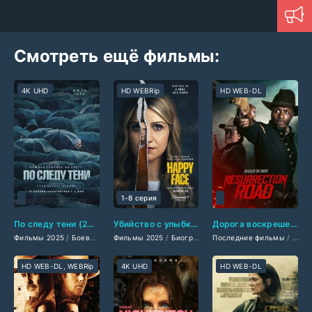
Смотреть ещё фильмы:
4K UHD
HD WEBRip
HD WEB-DL
1-8 серия
По следу тени (2025)
Убийство с улыбкой (2025)
Дорога воскрешения (2025)
Фильмы 2025
/
Боевики 2025
Фильмы 2025
/
Триллеры 2025
/
Биографические фильмы 2025
/
Зарубежные фильмы 2025
Последние фильмы
/
/
/
Драм
Филь
Фи
HD WEB-DL, WEBRip
4K UHD
HD WEB-DL