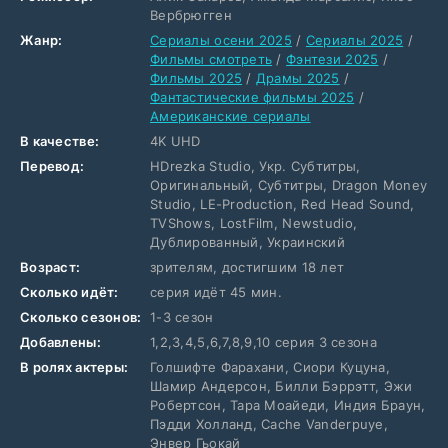
Вербрюгген
Жанр:
Сериалы осени 2025
/
Сериалы 2025
/
Фильмы смотреть
/
Фэнтези 2025
/
Фильмы 2025
/
Драмы 2025
/
Фантастические фильмы 2025
/
Американские сериалы
В качестве:
4K UHD
Перевод:
HDrezka Studio, Укр. Субтитры,
Оригинальный, Субтитры, Dragon Money
Studio, LE-Production, Red Head Sound,
TVShows, LostFilm, Newstudio,
Дублированный, Украинский
Возраст:
зрителям, достигшим 18 лет
Сколько идёт:
серия идёт 45 мин.
Сколько сезонов:
1-3 сезон
Добавлены:
1,2,3,4,5,6,7,8,9,10 серия 3 сезона
В ролях актеры:
Голшифте Фарахани, Сиори Куцуна,
Шамир Андерсон, Билли Бэррэтт, Эжи
Робертсон, Тара Моайеди, Индия Браун,
Пэдди Холланд, Cache Vanderpuye,
Энвер Гьокай