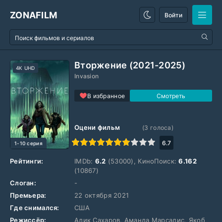
ZONAFILM
Войти
Вторжение (2021-2025)
4K UHD
Invasion
В избранное
Оцени фильм
(
3
голоса)
1
2
3
4
5
6
7
8
9
10
6.7
1-10 серия
Рейтинги:
IMDb:
6.2
(53000), КиноПоиск:
6.162
(10867)
Слоган:
-
Премьера:
22 октября 2021
Где снимался:
США
Режиссёр:
Алик Сахаров, Аманда Марсалис, Якоб