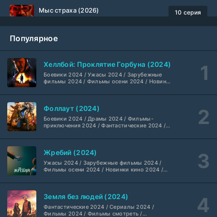
Мыс страха (2026)
10 серия
Dragon Money Studio
1 сезон
Популярное
Библиотекари: Следующая глава (2026)
2 серия
LostFilm
1-2 сезон
Хеллбой: Проклятие Горбуна (2024)
Боевики 2024 / Ужасы 2024 / Зарубежные
Вторая мировая война с Томом Хэнксом (2026)
20 серия
фильмы 2024 / Фильмы осени 2024 / Новинки
кино 2024 / Последние фильмы / Фильмы
Дубляж HDrezka St.
1 сезон
2024 / Американские фильмы / Фильмы
смотреть / Британские фильмы / Фильмы с
Фоллаут (2024)
высоким рейтингом / Интересные фильмы /
Анна медиум (2021-2026)
Крутые фильмы / Популярные фильмы
2 серия
Боевики 2024 / Драмы 2024 / Фильмы-
Не требуется
1-5 сезон
приключения 2024 / Фантастические 2024 /
Сериалы 2024 / Фильмы 2024 / Фильмы
смотреть / Сериалы в 4K UHD / Американские
сериалы
Преступление с низким IQ (2026)
24 серия
Жребий (2024)
DubLik.TV
1 сезон
Ужасы 2024 / Зарубежные фильмы 2024 /
Фильмы осени 2024 / Новинки кино 2024 /
Последние фильмы / Фильмы 2024 /
Страна боев (2026)
Американские фильмы / Фильмы смотреть /
1 серия
Фильмы с высоким рейтингом / Интересные
Coldfilm
1 сезон
Земля без людей (2024)
фильмы / Крутые фильмы / Популярные
фильмы
Фантастические 2024 / Сериалы 2024 /
Фильмы 2024 / Фильмы смотреть /
Рыцарь Семи Королевств (2026)