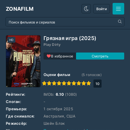
ZONAFILM
Войти
Грязная игра (2025)
HD
Play Dirty
В избранное
Оцени фильм
(
5
голосов)
1
2
3
4
5
6
7
8
9
10
10
Рейтинги:
IMDb:
6.10
(1080)
Слоган:
-
Премьера:
1 октября 2025
Где снимался:
Австралия, США
Режиссёр:
Шейн Блэк