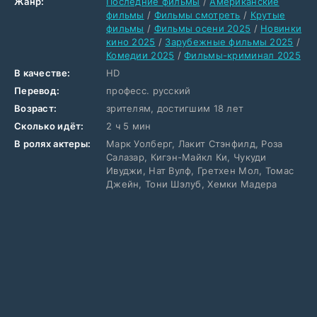
Жанр:
Последние фильмы
/
Американские
фильмы
/
Фильмы смотреть
/
Крутые
фильмы
/
Фильмы осени 2025
/
Новинки
кино 2025
/
Зарубежные фильмы 2025
/
Комедии 2025
/
Фильмы-криминал 2025
В качестве:
HD
Перевод:
професс. русский
Возраст:
зрителям, достигшим 18 лет
Сколько идёт:
2 ч 5 мин
В ролях актеры:
Марк Уолберг, Лакит Стэнфилд, Роза
Салазар, Кигэн-Майкл Ки, Чукуди
Ивуджи, Нат Вулф, Гретхен Мол, Томас
Джейн, Тони Шэлуб, Хемки Мадера