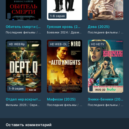
1-6 серия
Обитель смерти (2025)
Грязная кровь (2024)
Дева (2025)
Последние фильмы
/
Фильмы 2025
Боевики 2024
/
Детективы 2025
/
Драмы 2024
/
Последние фильмы
/
Триллеры 2025
Мелодрамы 2024
/
Ужасы 
/
/
Филь
Сер
HD WEBRip
HD WEB-DL
HD HDTV
1-9 серия
Отдел нераскрытых дел (2025)
Мафиози (2025)
Эники-Беники (2025)
Фильмы 2025
/
Сериалы 2025
Последние фильмы
/
Детективы 2025
/
/
Фильмы 2025
Драмы 2025
Последние фильмы
/
/
Биографические
Фильмы-кримин
/
Амер
Оставить комментарий