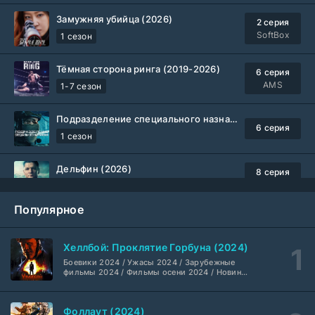
Замужняя убийца (2026)
2 серия
SoftBox
1 сезон
Тёмная сторона ринга (2019-2026)
6 серия
AMS
1-7 сезон
Подразделение специального назначения (2026)
6 серия
1 сезон
Дельфин (2026)
8 серия
Не требуется
1-3 сезон
Популярное
Жизнь, Ларри и стремление к несчастью: Почти история Америки (2026)
6 серия
TVShows
1 сезон
Хеллбой: Проклятие Горбуна (2024)
Боевики 2024 / Ужасы 2024 / Зарубежные
Шугар (2026)
7 серия
фильмы 2024 / Фильмы осени 2024 / Новинки
кино 2024 / Последние фильмы / Фильмы
Coldfilm
1-2 сезон
2024 / Американские фильмы / Фильмы
смотреть / Британские фильмы / Фильмы с
Фоллаут (2024)
высоким рейтингом / Интересные фильмы /