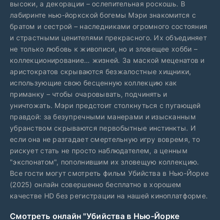
высоки, а декорации – ослепительная роскошь. В
лабиринте нью-йоркской богемы Мэри знакомится с
братом и сестрой – наследниками огромного состояния
и страстными ценителями прекрасного. Их объединяет
не только любовь к живописи, но и зловещее хобби –
коллекционирование… жизней. За маской меценатов и
аристократов скрываются безжалостные хищники,
использующие свою бесценную коллекцию как
приманку – чтобы очаровывать, подчинять и
уничтожать. Мэри предстоит столкнуться с пугающей
правдой: за безупречными манерами и изысканным
убранством скрываются первобытные инстинкты. И
если она не разгадает смертельную игру вовремя, то
рискует стать не просто наблюдателем, а ценным
"экспонатом", пополнившим их зловещую коллекцию.
Все гости могут смотреть фильм Убийства в Нью-Йорке
(2025) онлайн совершенно бесплатно в хорошем
качестве HD без регистрации на нашей киноплатформе.
Смотреть онлайн "Убийства в Нью-Йорке