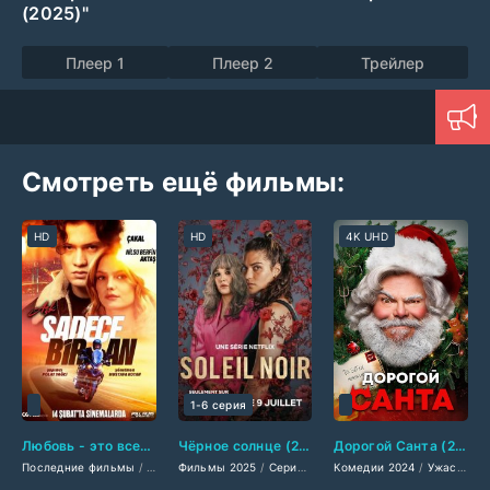
(2025)"
Плеер 1
Плеер 2
Трейлер
Смотреть ещё фильмы:
HD
HD
4K UHD
1-6 серия
Любовь - это всего лишь мгновение (2025)
Чёрное солнце (2025)
Дорогой Санта (2024)
Последние фильмы
/
Фильмы 2024
Фильмы 2025
/
Мелодрамы 2024
/
Сериалы 2025
Комедии 2024
/
Зарубежные фильмы 2
/
Детективы 2025
/
Ужасы 2024
/
Др