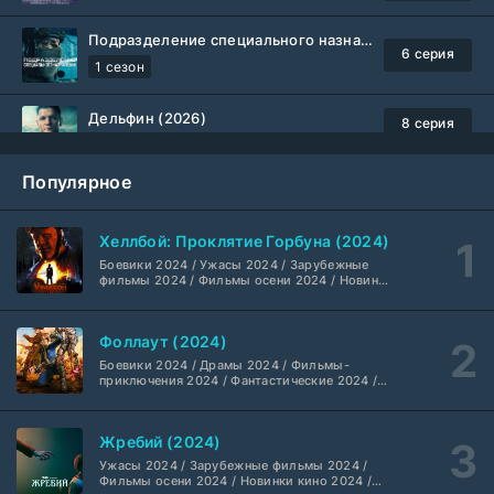
Подразделение специального назначения (2026)
6 серия
1 сезон
Дельфин (2026)
8 серия
Не требуется
1-3 сезон
Популярное
Жизнь, Ларри и стремление к несчастью: Почти история Америки (2026)
6 серия
TVShows
1 сезон
Хеллбой: Проклятие Горбуна (2024)
Боевики 2024 / Ужасы 2024 / Зарубежные
Шугар (2026)
7 серия
фильмы 2024 / Фильмы осени 2024 / Новинки
кино 2024 / Последние фильмы / Фильмы
Coldfilm
1-2 сезон
2024 / Американские фильмы / Фильмы
смотреть / Британские фильмы / Фильмы с
Фоллаут (2024)
высоким рейтингом / Интересные фильмы /
Укрытие (2026)
Крутые фильмы / Популярные фильмы
5 серия
Боевики 2024 / Драмы 2024 / Фильмы-
HDrezka Studio
1-3 сезон
приключения 2024 / Фантастические 2024 /
Сериалы 2024 / Фильмы 2024 / Фильмы
смотреть / Сериалы в 4K UHD / Американские
сериалы
Мыс страха (2026)
10 серия
Жребий (2024)
Dragon Money Studio
1 сезон
Ужасы 2024 / Зарубежные фильмы 2024 /
Фильмы осени 2024 / Новинки кино 2024 /