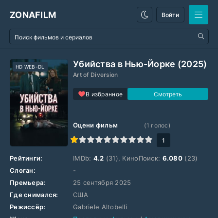
ZONAFILM
Войти
Убийства в Нью-Йорке (2025)
HD WEB-DL
Art of Diversion
В избранное
Оцени фильм
(
1
голос)
1
2
3
4
5
6
7
8
9
10
1
Рейтинги:
IMDb:
4.2
(31), КиноПоиск:
6.080
(23)
Слоган:
-
Премьера:
25 сентября 2025
Где снимался:
США
Режиссёр:
Gabriele Altobelli