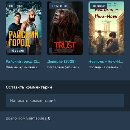
HD
HD WEB-DL
HD BDRip
1-6 серия
Райский город (2025)
Доверие (2025)
Неаполь – Нью-Йорк (2025)
Фильмы-криминал 2025
/
Сериалы 2025
Последние фильмы
/
Фильмы смотреть
/
Американские фильмы
Последние фильмы
/
Новинки сериало
/
/
Фильм
Филь
Оставить комментарий
Написать комментарий
Всего комментариев
0