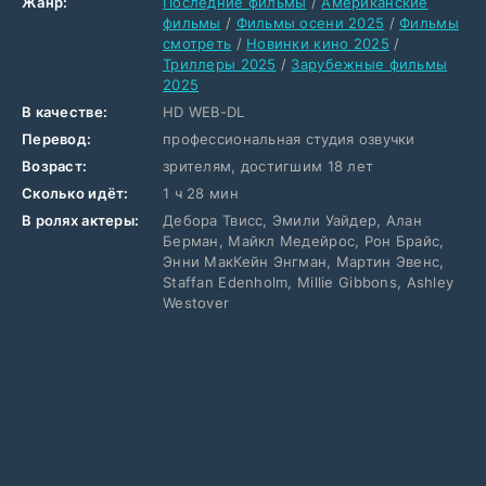
Жанр:
Последние фильмы
/
Американские
фильмы
/
Фильмы осени 2025
/
Фильмы
смотреть
/
Новинки кино 2025
/
Триллеры 2025
/
Зарубежные фильмы
2025
В качестве:
HD WEB-DL
Перевод:
профессиональная студия озвучки
Возраст:
зрителям, достигшим 18 лет
Сколько идёт:
1 ч 28 мин
В ролях актеры:
Дебора Твисс, Эмили Уайдер, Алан
Берман, Майкл Медейрос, Рон Брайс,
Энни МакКейн Энгман, Мартин Эвенс,
Staffan Edenholm, Millie Gibbons, Ashley
Westover