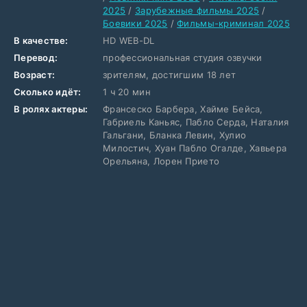
2025
/
Зарубежные фильмы 2025
/
Боевики 2025
/
Фильмы-криминал 2025
В качестве:
HD WEB-DL
Перевод:
профессиональная студия озвучки
Возраст:
зрителям, достигшим 18 лет
Сколько идёт:
1 ч 20 мин
В ролях актеры:
Франсеско Барбера, Хайме Бейса,
Габриель Каньяс, Пабло Серда, Наталия
Гальгани, Бланка Левин, Хулио
Милостич, Хуан Пабло Огалде, Хавьера
Орельяна, Лорен Прието