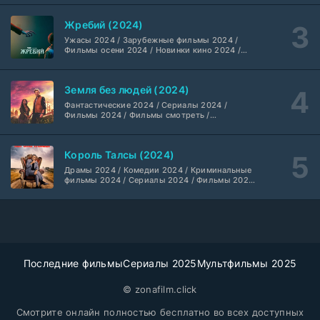
смотреть / Сериалы в 4K UHD / Американские
сериалы
Мыс страха (2026)
10 серия
Жребий (2024)
Dragon Money Studio
1 сезон
Ужасы 2024 / Зарубежные фильмы 2024 /
Фильмы осени 2024 / Новинки кино 2024 /
Последние фильмы / Фильмы 2024 /
Библиотекари: Следующая глава (2026)
Американские фильмы / Фильмы смотреть /
2 серия
Фильмы с высоким рейтингом / Интересные
LostFilm
1-2 сезон
Земля без людей (2024)
фильмы / Крутые фильмы / Популярные
фильмы
Фантастические 2024 / Сериалы 2024 /
Фильмы 2024 / Фильмы смотреть /
Вторая мировая война с Томом Хэнксом (2026)
20 серия
Американские сериалы
Дубляж HDrezka St.
1 сезон
Король Талсы (2024)
Анна медиум (2021-2026)
Драмы 2024 / Комедии 2024 / Криминальные
2 серия
фильмы 2024 / Сериалы 2024 / Фильмы 2024
Не требуется
1-5 сезон
/ Фильмы смотреть / Американские сериалы
Преступление с низким IQ (2026)
24 серия
DubLik.TV
1 сезон
Последние фильмы
Сериалы 2025
Мультфильмы 2025
Страна боев (2026)
1 серия
Coldfilm
© zonafilm.click
1 сезон
Смотрите онлайн полностью бесплатно во всех доступных