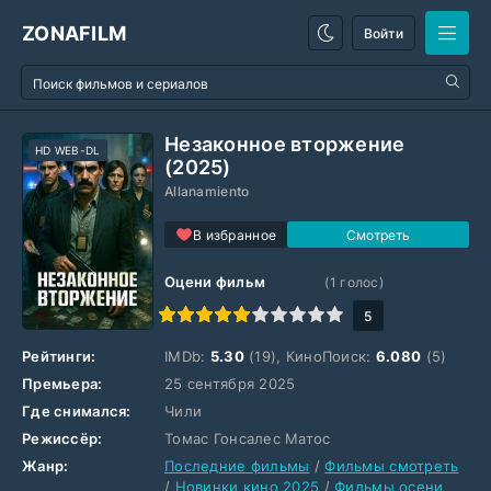
ZONAFILM
Войти
Незаконное вторжение
HD WEB-DL
(2025)
Allanamiento
В избранное
Оцени фильм
(
1
голос)
1
2
3
4
5
6
7
8
9
10
5
Рейтинги:
IMDb:
5.30
(19), КиноПоиск:
6.080
(5)
Премьера:
25 сентября 2025
Где снимался:
Чили
Режиссёр:
Томас Гонсалес Матос
Жанр:
Последние фильмы
/
Фильмы смотреть
/
Новинки кино 2025
/
Фильмы осени