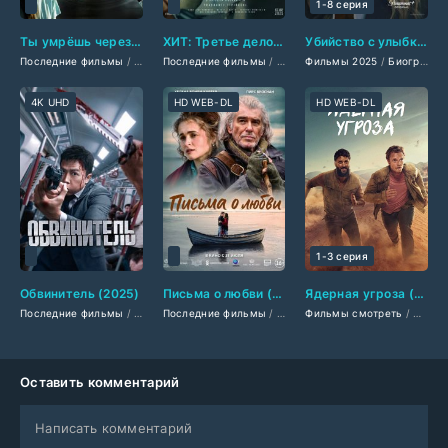
1-8 серия
Ты умрёшь через 6 часов (2025)
ХИТ: Третье дело (2025)
Убийство с улыбкой (2025)
Последние фильмы
/
Фильмы 2025
Последние фильмы
/
Триллеры 2025
/
Зарубежные фильмы 2025
/
Фильмы 2025
Фантастические фильмы 
/
Биографические фильмы 2025
/
Фи
4K UHD
HD WEB-DL
HD WEB-DL
1-3 серия
Обвинитель (2025)
Письма о любви (2025)
Ядерная угроза (2025)
Последние фильмы
/
Фильмы 2025
Последние фильмы
/
Боевики 2025
/
Британские фильмы
/
Детективы 2025
Фильмы смотреть
/
/
Фильмы с
Драмы 2
/
Сериа
Оставить комментарий
Написать комментарий