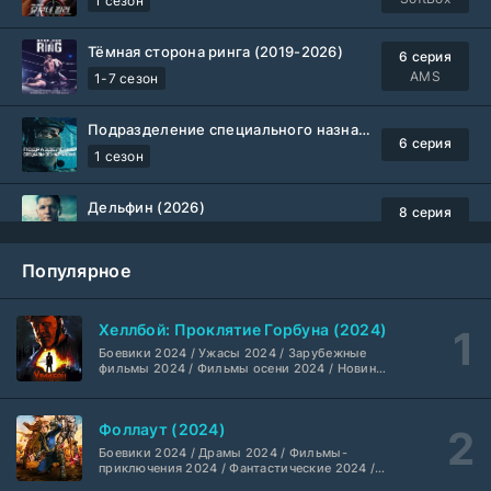
1 сезон
Тёмная сторона ринга (2019-2026)
6 серия
AMS
1-7 сезон
Подразделение специального назначения (2026)
6 серия
1 сезон
Дельфин (2026)
8 серия
Не требуется
1-3 сезон
Популярное
Жизнь, Ларри и стремление к несчастью: Почти история Америки (2026)
6 серия
TVShows
1 сезон
Хеллбой: Проклятие Горбуна (2024)
Боевики 2024 / Ужасы 2024 / Зарубежные
Шугар (2026)
7 серия
фильмы 2024 / Фильмы осени 2024 / Новинки
кино 2024 / Последние фильмы / Фильмы
Coldfilm
1-2 сезон
2024 / Американские фильмы / Фильмы
смотреть / Британские фильмы / Фильмы с
Фоллаут (2024)
высоким рейтингом / Интересные фильмы /
Укрытие (2026)
Крутые фильмы / Популярные фильмы
5 серия
Боевики 2024 / Драмы 2024 / Фильмы-
HDrezka Studio
1-3 сезон
приключения 2024 / Фантастические 2024 /
Сериалы 2024 / Фильмы 2024 / Фильмы