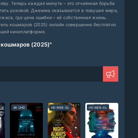
яву. Теперь каждая минута – это отчаянная борьба
тать роковой. Джемма оказывается в ловушке мира,
ужаса, где цена ошибки – её собственная жизнь.
тель кошмаров (2025) онлайн совершенно бесплатно
ашей киноплатформе.
 кошмаров (2025)"
4K UHD
HD WEB-DL
HD WEB-DL