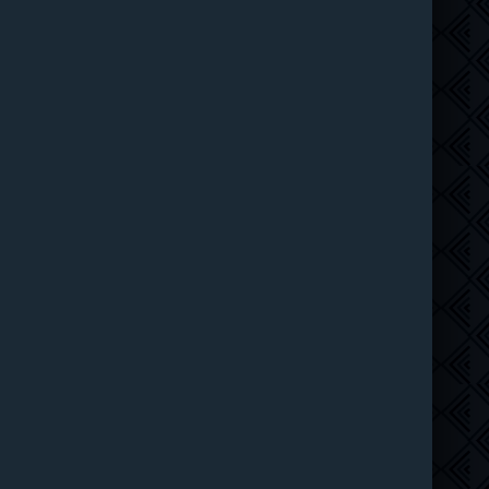
Рыцарь Семи Королевств (2026)
6 серия
Syncmer
1 сезон
Чудо-человек (2026)
8 серия
HDrezka Studio
1 сезон
Красота (2026)
11 серия
ТО Дубляжная
1 сезон
Убегай! (2026)
8 серия
LE-Production
1 сезон