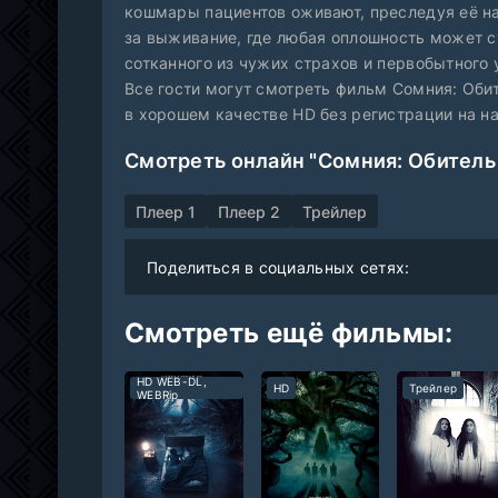
кошмары пациентов оживают, преследуя её на
за выживание, где любая оплошность может с
сотканного из чужих страхов и первобытного 
Все гости могут смотреть фильм Сомния: Оби
в хорошем качестве HD без регистрации на н
Смотреть онлайн "Сомния: Обитель
Плеер 1
Плеер 2
Трейлер
Поделиться в социальных сетях:
Смотреть ещё фильмы:
HD WEB-DL,
HD
Трейлер
WEBRip