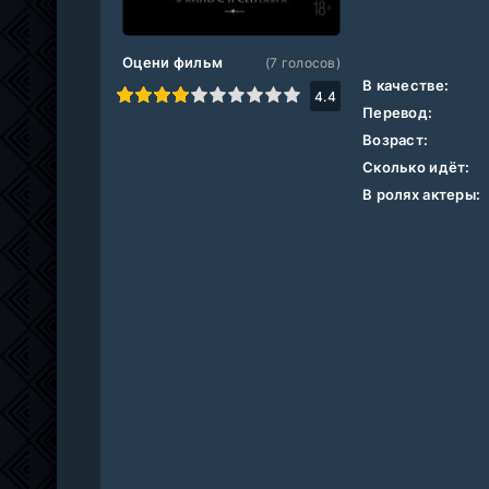
Оцени фильм
(
7
голосов)
В качестве:
1
2
3
4
5
6
7
8
9
10
4.4
Перевод:
Возраст:
Сколько идёт:
В ролях актеры: