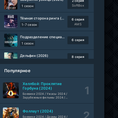
2 серия
SoftBox
1 сезон
Тёмная сторона ринга (2019-2026)
6 серия
AMS
1-7 сезон
Подразделение специального назначения (2026)
6 серия
1 сезон
Дельфин (2026)
8 серия
Не требуется
1-3 сезон
Популярное
Жизнь, Ларри и стремление к несчастью: Почти история Америки (2026)
6 серия
TVShows
1 сезон
Хеллбой: Проклятие
Горбуна (2024)
Шугар (2026)
Боевики 2024 / Ужасы 2024 /
7 серия
Зарубежные фильмы 2024 /
Coldfilm
1-2 сезон
Фильмы осени 2024 / Новинки
кино 2024 / Последние
фильмы / Фильмы 2024 /
Фоллаут (2024)
Укрытие (2026)
Американские фильмы /
5 серия
Фильмы смотреть /
Боевики 2024 / Драмы 2024 /
HDrezka Studio