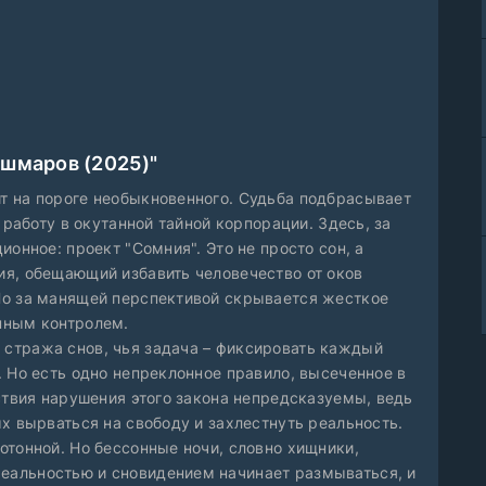
ошмаров (2025)"
т на пороге необыкновенного. Судьба подбрасывает
 работу в окутанной тайной корпорации. Здесь, за
онное: проект "Сомния". Это не просто сон, а
я, обещающий избавить человечество от оков
Но за манящей перспективой скрывается жесткое
пным контролем.
стража снов, чья задача – фиксировать каждый
 Но есть одно непреклонное правило, высеченное в
ствия нарушения этого закона непредсказуемы, ведь
х вырваться на свободу и захлестнуть реальность.
отонной. Но бессонные ночи, словно хищники,
альностью и сновидением начинает размываться, и