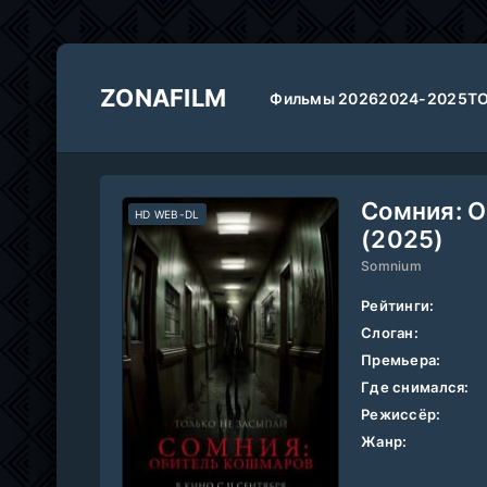
ZONAFILM
Фильмы 2026
2024-2025
Т
Сомния: 
HD WEB-DL
(2025)
Somnium
Рейтинги:
Слоган:
Премьера:
Где снимался:
Режиссёр:
Жанр: