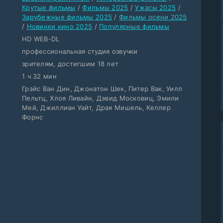
Крутые фильмы
/
Фильмы 2025
/
Ужасы 2025
/
Зарубежные фильмы 2025
/
Фильмы осени 2025
/
Новинки кино 2025
/
Популярные фильмы
HD WEB-DL
профессиональная студия озвучки
зрителям, достигшим 18 лет
1 ч 32 мин
Грэйс Ван Дин, Джонатон Шек, Питер Вак, Уилл
Пельтц, Хлоя Ливайн, Дэвид Московиц, Эмили
Мей, Джиллиан Уайт, Драя Мишель, Келлер
Форнс