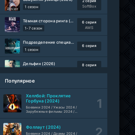
2 серия
SoftBox
1 сезон
Тёмная сторона ринга (2019-2026)
6 серия
AMS
1-7 сезон
Подразделение специального назначения (2026)
6 серия
1 сезон
Дельфин (2026)
8 серия
Не требуется
1-3 сезон
Популярное
Жизнь, Ларри и стремление к несчастью: Почти история Америки (2026)
6 серия
TVShows
1 сезон
Хеллбой: Проклятие
Горбуна (2024)
Шугар (2026)
Боевики 2024 / Ужасы 2024 /
7 серия
Зарубежные фильмы 2024 /
Coldfilm
1-2 сезон
Фильмы осени 2024 / Новинки
кино 2024 / Последние
фильмы / Фильмы 2024 /
Фоллаут (2024)
Укрытие (2026)
Американские фильмы /
5 серия
Фильмы смотреть /
Боевики 2024 / Драмы 2024 /
HDrezka Studio