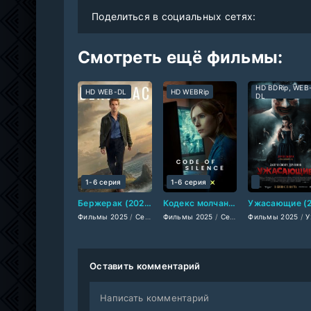
Поделиться в социальных сетях:
Смотреть ещё фильмы:
HD BDRip, WEB
HD WEB-DL
HD WEBRip
DL
1-6 серия
1-6 серия
Бержерак (2025-2026)
Кодекс молчания (2025)
Фильмы 2025
/
Сериалы 2025
Фильмы 2025
/
Драмы 2025
/
Сериалы 2025
/
Фильмы 2025
Фильмы-кримина
/
Фильмы
/
Ужасы
Оставить комментарий
Написать комментарий