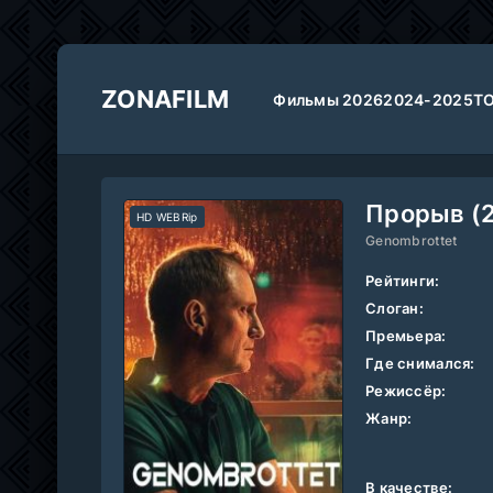
ZONAFILM
Фильмы 2026
2024-2025
Т
Прорыв (
HD WEBRip
Genombrottet
Рейтинги:
Слоган:
Премьера:
Где снимался:
Режиссёр:
Жанр:
В качестве: