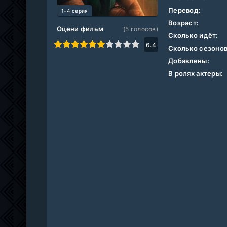
Перевод:
1-4 серия
Возраст:
Оцени фильм
(
5
голосов)
Сколько идёт:
1
2
3
4
5
6
7
8
9
10
6.4
Сколько сезонов
Добавлены:
В ролях актеры: