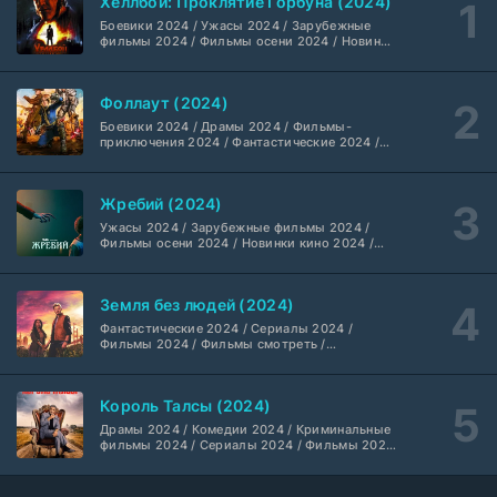
Хеллбой: Проклятие Горбуна (2024)
Боевики 2024 / Ужасы 2024 / Зарубежные
Укрытие (2026)
5 серия
фильмы 2024 / Фильмы осени 2024 / Новинки
кино 2024 / Последние фильмы / Фильмы
HDrezka Studio
1-3 сезон
2024 / Американские фильмы / Фильмы
смотреть / Британские фильмы / Фильмы с
Фоллаут (2024)
высоким рейтингом / Интересные фильмы /
Мыс страха (2026)
Крутые фильмы / Популярные фильмы
10 серия
Боевики 2024 / Драмы 2024 / Фильмы-
Dragon Money Studio
1 сезон
приключения 2024 / Фантастические 2024 /
Сериалы 2024 / Фильмы 2024 / Фильмы
смотреть / Сериалы в 4K UHD / Американские
сериалы
Библиотекари: Следующая глава (2026)
2 серия
Жребий (2024)
LostFilm
1-2 сезон
Ужасы 2024 / Зарубежные фильмы 2024 /
Фильмы осени 2024 / Новинки кино 2024 /
Последние фильмы / Фильмы 2024 /
Вторая мировая война с Томом Хэнксом (2026)
Американские фильмы / Фильмы смотреть /
20 серия
Фильмы с высоким рейтингом / Интересные
Дубляж HDrezka St.
1 сезон
Земля без людей (2024)
фильмы / Крутые фильмы / Популярные
фильмы
Фантастические 2024 / Сериалы 2024 /
Фильмы 2024 / Фильмы смотреть /
Анна медиум (2021-2026)
2 серия
Американские сериалы
Не требуется
1-5 сезон
Король Талсы (2024)
Преступление с низким IQ (2026)
Драмы 2024 / Комедии 2024 / Криминальные
24 серия
фильмы 2024 / Сериалы 2024 / Фильмы 2024
DubLik.TV
1 сезон
/ Фильмы смотреть / Американские сериалы