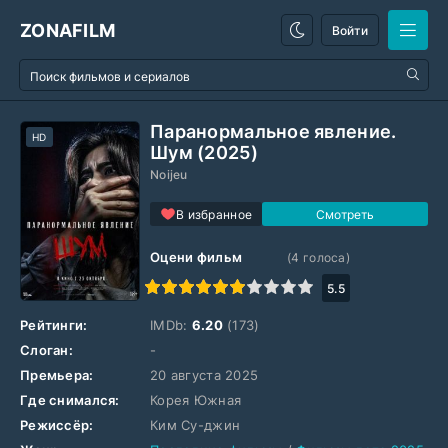
ZONAFILM
Войти
Паранормальное явление.
HD
Шум (2025)
Noijeu
В избранное
Оцени фильм
(
4
голоса)
1
2
3
4
5
6
7
8
9
10
5.5
Рейтинги:
IMDb:
6.20
(173)
Слоган:
-
Премьера:
20 августа 2025
Где снимался:
Корея Южная
Режиссёр:
Ким Су-джин