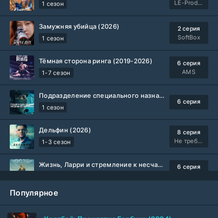
LE-Production
1 сезон
Замужняя убийца (2026)
2 серия
SoftBox
1 сезон
Тёмная сторона ринга (2019-2026)
6 серия
AMS
1-7 сезон
Подразделение специального назначения (2026)
6 серия
1 сезон
Дельфин (2026)
8 серия
Не требуется
1-3 сезон
Жизнь, Ларри и стремление к несчастью: Почти история Америки (2026)
6 серия
TVShows
1 сезон
Популярное
Шугар (2026)
7 серия
Coldfilm
1-2 сезон