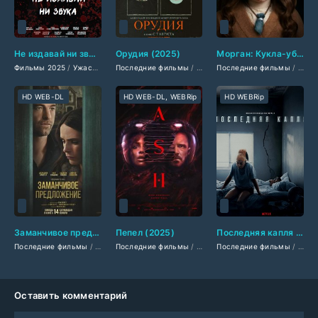
Не издавай ни звука (2025)
Орудия (2025)
Морган: Кукла-убийца (2025)
Фильмы 2025
/
Ужасы 2025
Последние фильмы
/
Зарубежные фильмы 2025
/
Американские фильмы
Последние фильмы
/
Последние фильмы
/
/
Фильм
Амер
/
HD WEB-DL
HD WEB-DL, WEBRip
HD WEBRip
Заманчивое предложение (2025)
Пепел (2025)
Последняя капля (2025)
Последние фильмы
/
Фильмы 2025
Последние фильмы
/
Триллеры 2025
/
Фильмы 2025
/
Последние фильмы
Зарубежные фильмы 202
/
Ужасы 2025
/
Филь
/
Фа
Оставить комментарий