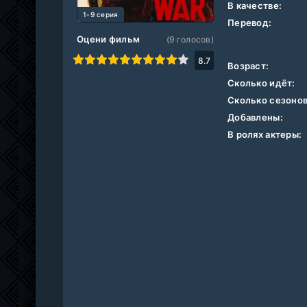
В качестве:
1-9 серия
Перевод:
Оцени фильм
(
9
голосов)
1
2
3
4
5
6
7
8
9
10
8.7
Возраст:
Сколько идёт:
Сколько сезонов
Добавлены:
В ролях актеры: