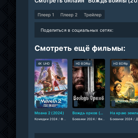
Смотреть онлайн "Вождь войны (20
Плеер 1
Плеер 2
Трейлер
Поделиться в социальных сетях:
Смотреть ещё фильмы:
4K UHD
HD BDRip
HD BDRip
Моана 2 (2024)
Вождь орков (2024)
Комедии 2024
/
Фильмы-приключения 2024
Боевики 2024
/
Фильмы-приключения 2024
/
Фэнтези 2024
Боевики 2024
/
/
М
Драмы