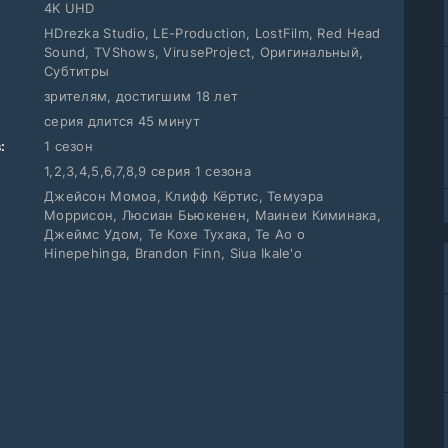
4K UHD
HDrezka Studio, LE-Production, LostFilm, Red Head
Sound, TVShows, ViruseProject, Оригинальный,
Субтитры
зрителям, достигшим 18 лет
серия длится 45 минут
:
1 сезон
1,2,3,4,5,6,7,8,9 серия 1 сезона
Джейсон Момоа, Клифф Кёртис, Темуэра
Моррисон, Люсиан Бьюкенен, Маинеи Киминака,
Джеймс Удом, Те Кохе Тухака, Te Ao o
Hinepehinga, Brandon Finn, Siua Ikale'o