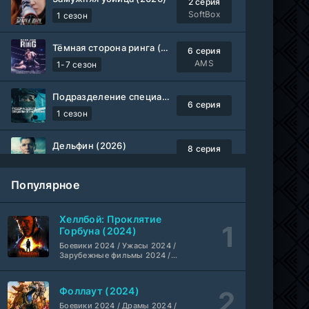
2 серия
SoftBox
1 сезон
Тёмная сторона ринга (2019-2026)
6 серия
AMS
1-7 сезон
Подразделение специального назначения (2026)
6 серия
1 сезон
Дельфин (2026)
8 серия
Не требуется
1-3 сезон
Популярное
Жизнь, Ларри и стремление к несчастью: Почти история Америки (2026)
6 серия
TVShows
1 сезон
Хеллбой: Проклятие
Горбуна (2024)
Шугар (2026)
Боевики 2024 / Ужасы 2024 /
7 серия
Зарубежные фильмы 2024 /
Coldfilm
1-2 сезон
Фильмы осени 2024 / Новинки
кино 2024 / Последние
фильмы / Фильмы 2024 /
Фоллаут (2024)
Укрытие (2026)
Американские фильмы /
5 серия
Фильмы смотреть /
Боевики 2024 / Драмы 2024 /
HDrezka Studio