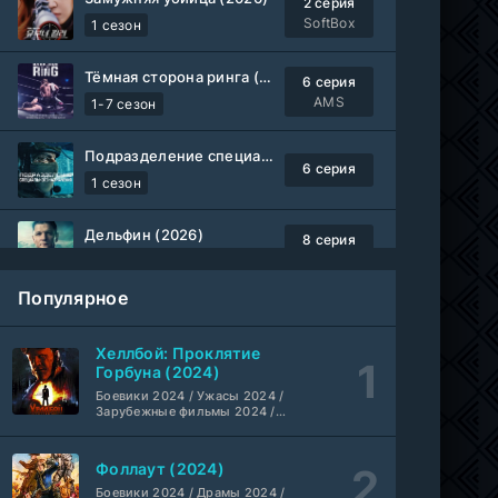
2 серия
SoftBox
1 сезон
Тёмная сторона ринга (2019-2026)
6 серия
AMS
1-7 сезон
Подразделение специального назначения (2026)
6 серия
1 сезон
Дельфин (2026)
8 серия
Не требуется
1-3 сезон
Популярное
Жизнь, Ларри и стремление к несчастью: Почти история Америки (2026)
6 серия
TVShows
1 сезон
Хеллбой: Проклятие
Горбуна (2024)
Шугар (2026)
Боевики 2024 / Ужасы 2024 /
7 серия
Зарубежные фильмы 2024 /
Coldfilm
1-2 сезон
Фильмы осени 2024 / Новинки
кино 2024 / Последние
фильмы / Фильмы 2024 /
Фоллаут (2024)
Укрытие (2026)
Американские фильмы /
5 серия
Фильмы смотреть /
Боевики 2024 / Драмы 2024 /
HDrezka Studio