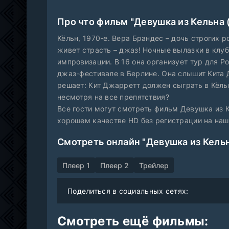
Про что фильм "Девушка из Кельна 
Кёльн, 1970-е. Вера Брандес – дочь строгих 
живет страсть – джаз! Ночные вылазки в клу
импровизации. В 16 она организует тур для Р
джаз-фестивале в Берлине. Она слышит Кита 
решает: Кит Джарретт должен сыграть в Кёльн
несмотря на все препятствия?
Все гости могут смотреть фильм Девушка из К
хорошем качестве HD без регистрации на на
Смотреть онлайн "Девушка из Кельн
Плеер 1
Плеер 2
Трейлер
Поделиться в социальных сетях:
Смотреть ещё фильмы: