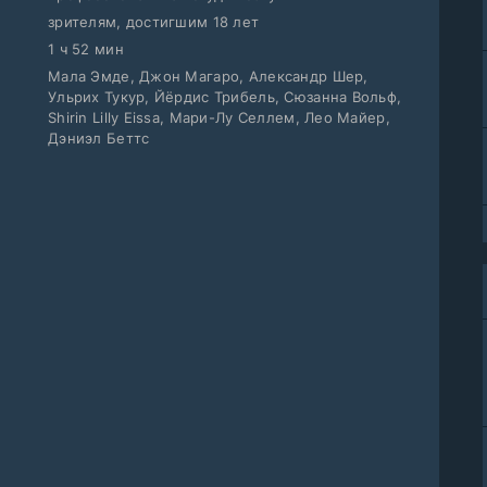
зрителям, достигшим 18 лет
1 ч 52 мин
Мала Эмде, Джон Магаро, Александр Шер,
Ульрих Тукур, Йёрдис Трибель, Сюзанна Вольф,
Shirin Lilly Eissa, Мари-Лу Селлем, Лео Майер,
Дэниэл Беттс