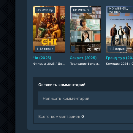
HD WEB-DL,
HD WEBRip
HD WEB-DL
WEBRip
1-12 серия
1-3 серия
Чи (2025)
Секрет (2025)
Фильмы 2025
/
Драмы 2025
/
Сериалы 2025
Последние фильмы
/
/
Фильмы 2025
Комедии 2024
Фильмы смотре
/
/
Ме
Сериалы 2
Оставить комментарий
Написать комментарий
Всего комментариев
0