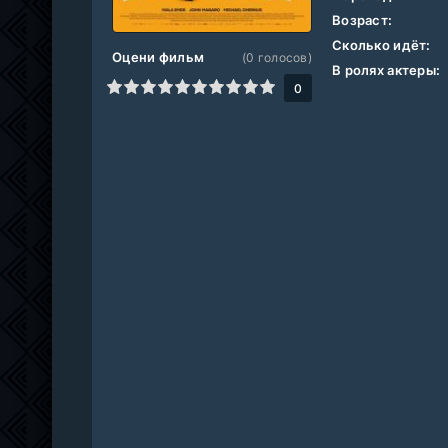
Возраст:
Сколько идёт:
Оцени фильм
(
0
голосов)
В ролях актеры:
1
2
3
4
5
6
7
8
9
10
0