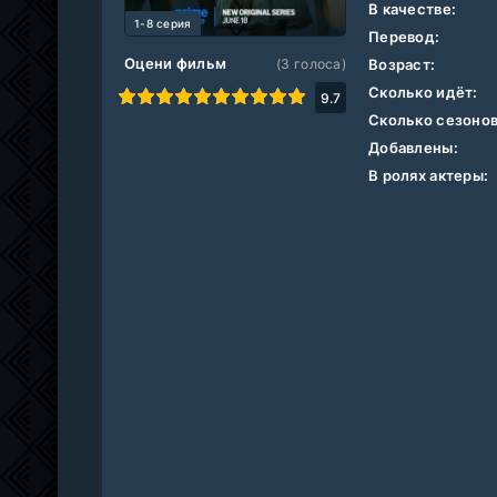
В качестве:
1-8 серия
Перевод:
Оцени фильм
(
3
голоса)
Возраст:
Сколько идёт:
1
2
3
4
5
6
7
8
9
10
9.7
Сколько сезонов
Добавлены:
В ролях актеры: