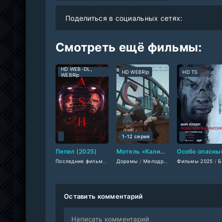
Поделиться в социальных сетях:
Смотреть ещё фильмы:
HD WEB-DL,
HD WEBRip
HD TS
WEBRip
1-12 серия
Пепел (2025)
Мотель «Калифорния» (2025)
Последние фильмы
/
Фильмы 2025
Дорамы
/
Мелодрамы 2025
/
Ужасы 2025
Фильмы 2025
/
/
Фантастиче
Сериалы 
/
Боевик
Оставить комментарий
Написать комментарий