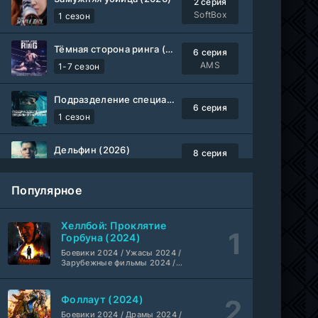
2 серия
SoftBox
1 сезон
Тёмная сторона ринга (2019-2026)
6 серия
AMS
1-7 сезон
Подразделение специального назначения (2026)
6 серия
1 сезон
Дельфин (2026)
8 серия
Не требуется
1-3 сезон
Популярное
Жизнь, Ларри и стремление к несчастью: Почти история Америки (2026)
6 серия
TVShows
1 сезон
Хеллбой: Проклятие
Горбуна (2024)
Шугар (2026)
Боевики 2024 / Ужасы 2024 /
7 серия
Зарубежные фильмы 2024 /
Coldfilm
1-2 сезон
Фильмы осени 2024 / Новинки
кино 2024 / Последние
фильмы / Фильмы 2024 /
Фоллаут (2024)
Укрытие (2026)
Американские фильмы /
5 серия
Фильмы смотреть /
Боевики 2024 / Драмы 2024 /
HDrezka Studio