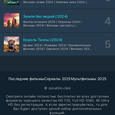
Фильмы осени 2024 / Новинки кино 2024 /
Последние фильмы / Фильмы 2024 /
Библиотекари: Следующая глава (2026)
Американские фильмы / Фильмы смотреть /
2 серия
Фильмы с высоким рейтингом / Интересные
LostFilm
1-2 сезон
Земля без людей (2024)
фильмы / Крутые фильмы / Популярные
фильмы
Фантастические 2024 / Сериалы 2024 /
Фильмы 2024 / Фильмы смотреть /
Вторая мировая война с Томом Хэнксом (2026)
20 серия
Американские сериалы
Дубляж HDrezka St.
1 сезон
Король Талсы (2024)
Анна медиум (2021-2026)
Драмы 2024 / Комедии 2024 / Криминальные
2 серия
фильмы 2024 / Сериалы 2024 / Фильмы 2024
Не требуется
1-5 сезон
/ Фильмы смотреть / Американские сериалы
Преступление с низким IQ (2026)
24 серия
DubLik.TV
1 сезон
Последние фильмы
Сериалы 2025
Мультфильмы 2025
Страна боев (2026)
1 серия
Coldfilm
© zonafilm.click
1 сезон
Смотрите онлайн полностью бесплатно во всех доступных
Рыцарь Семи Королевств (2026)
форматах хорошего качества HD 720, Full HD 1080, 4K Ultra
6 серия
HD без регистрации. А если зарегистрируйетесь, то для
Syncmer
1 сезон
Вас будет доступен целый набор дополнительных
функций.