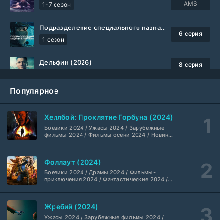
AMS
1-7 сезон
Подразделение специального назначения (2026)
6 серия
1 сезон
Дельфин (2026)
8 серия
Не требуется
1-3 сезон
Популярное
Жизнь, Ларри и стремление к несчастью: Почти история Америки (2026)
6 серия
TVShows
1 сезон
Хеллбой: Проклятие Горбуна (2024)
Боевики 2024 / Ужасы 2024 / Зарубежные
Шугар (2026)
7 серия
фильмы 2024 / Фильмы осени 2024 / Новинки
кино 2024 / Последние фильмы / Фильмы
Coldfilm
1-2 сезон
2024 / Американские фильмы / Фильмы
смотреть / Британские фильмы / Фильмы с
Фоллаут (2024)
высоким рейтингом / Интересные фильмы /
Укрытие (2026)
Крутые фильмы / Популярные фильмы
5 серия
Боевики 2024 / Драмы 2024 / Фильмы-
HDrezka Studio
1-3 сезон
приключения 2024 / Фантастические 2024 /
Сериалы 2024 / Фильмы 2024 / Фильмы
смотреть / Сериалы в 4K UHD / Американские
сериалы
Мыс страха (2026)
10 серия
Жребий (2024)
Dragon Money Studio
1 сезон
Ужасы 2024 / Зарубежные фильмы 2024 /