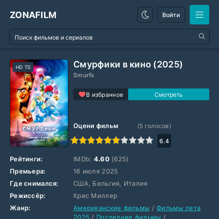
ZONAFILM
Войти
Смурфики в кино (2025)
HD TS
Smurfs
В избранное
Оцени фильм
(
5
голосов)
1
2
3
4
5
6
7
8
9
10
6.4
Рейтинги:
IMDb:
4.60
(625)
Премьера:
16 июля 2025
Где снимался:
США, Бельгия, Италия
Режиссёр:
Крис Миллер
Жанр:
Американские фильмы
/
Фильмы лета
2025
/
Последние фильмы
/