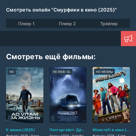
Смотреть онлайн "Смурфики в кино (2025)"
Плеер 1
Плеер 2
Трейлер
Смотреть ещё фильмы:
HD
HD WEB-DL
HD WEBRip
К жизни (2025)
Полтергейст: Другое измерение (2024)
Minecraft в кино (2025)
Фильмы 2025
/
Боевики 2025
Ужасы 2024
/
Детективы 2025
/
Зарубежные фильмы 2024
/
Драмы 2025
Фильмы 2025
/
Фильмы-кримин
/
/
Боевики 2025
Фильмы ос