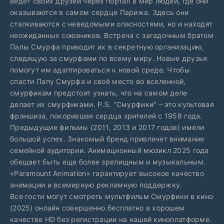
ведёт своих друзей через портал в мир людей, где они
оказываются в самом сердце Парижа. Здесь они
сталкиваются с неведомыми опасностями, но и находят
неожиданных союзников. Встреча с загадочным братом
Папы Смурфа приводит их в секретную организацию,
следящую за смурфами по всему миру. Новые друзья
помогут им адаптироваться к новой среде. Чтобы
спасти Папу Смурфа и своё место во вселенной,
смурфикам предстоит узнать, что на самом деле
делает их смурфиками. P.S. "Смурфики" – это культовая
франшиза, покорившая сердца зрителей с 1958 года.
Предыдущие фильмы (2011, 2013 и 2017 годов) имели
большой успех. Знакомый бренд привлечет внимание
семейной аудитории. Анимационный мюзикл 2025 года
обещает быть еще более зрелищным и музыкальным.
«Paramount Animation» гарантирует высокое качество
анимации и всемирную рекламную поддержку.
Все гости могут смотреть мультфильм Смурфики в кино
(2025) онлайн совершенно бесплатно в хорошем
качестве HD без регистрации на нашей киноплатформе.