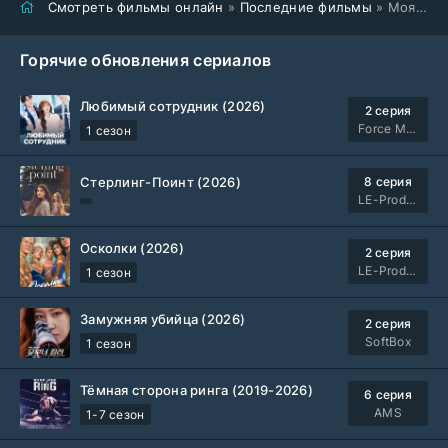
Смотреть фильмы онлайн
»
Последние фильмы
» Моя мама - волшебница (2025)
Горячие обновления сериалов
Любимый сотрудник (2026)
2 серия
Force Media
1 сезон
Стерлинг-Поинт (2026)
8 серия
LE-Production
Осколки (2026)
2 серия
LE-Production
1 сезон
Замужняя убийца (2026)
2 серия
SoftBox
1 сезон
Тёмная сторона ринга (2019-2026)
6 серия
AMS
1-7 сезон