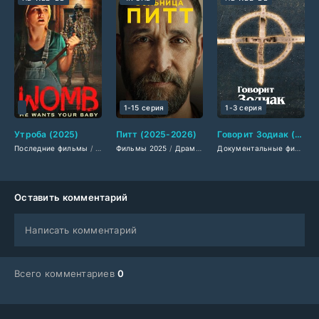
1-15 серия
1-3 серия
Утроба (2025)
Питт (2025-2026)
Говорит Зодиак (2025)
Последние фильмы
/
Фильмы 2025
Фильмы 2025
/
Триллеры 2025
/
Драмы 2025
/
Ужасы 2025
/
Сериалы 2025
/
Зарубежные
/
Фильмы
Документальные фильмы 2024
Оставить комментарий
Написать комментарий
Всего комментариев
0