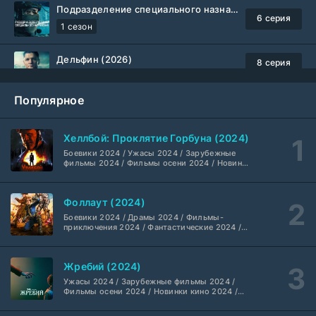
Подразделение специального назначения (2026)
6 серия
1 сезон
Дельфин (2026)
8 серия
Не требуется
1-3 сезон
Популярное
Жизнь, Ларри и стремление к несчастью: Почти история Америки (2026)
6 серия
TVShows
1 сезон
Хеллбой: Проклятие Горбуна (2024)
Боевики 2024 / Ужасы 2024 / Зарубежные
Шугар (2026)
7 серия
фильмы 2024 / Фильмы осени 2024 / Новинки
кино 2024 / Последние фильмы / Фильмы
Coldfilm
1-2 сезон
2024 / Американские фильмы / Фильмы
смотреть / Британские фильмы / Фильмы с
Фоллаут (2024)
высоким рейтингом / Интересные фильмы /
Укрытие (2026)
Крутые фильмы / Популярные фильмы
5 серия
Боевики 2024 / Драмы 2024 / Фильмы-
HDrezka Studio
1-3 сезон
приключения 2024 / Фантастические 2024 /
Сериалы 2024 / Фильмы 2024 / Фильмы
смотреть / Сериалы в 4K UHD / Американские
сериалы
Мыс страха (2026)
10 серия
Жребий (2024)
Dragon Money Studio
1 сезон
Ужасы 2024 / Зарубежные фильмы 2024 /
Фильмы осени 2024 / Новинки кино 2024 /
Последние фильмы / Фильмы 2024 /
Библиотекари: Следующая глава (2026)
Американские фильмы / Фильмы смотреть /
2 серия