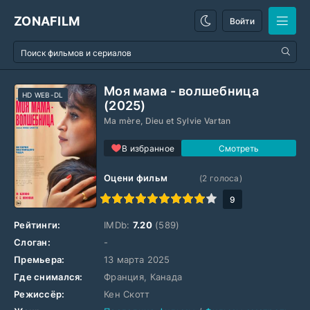
ZONAFILM
Войти
Моя мама - волшебница
HD WEB-DL
(2025)
Ma mère, Dieu et Sylvie Vartan
В избранное
Оцени фильм
(
2
голоса)
1
2
3
4
5
6
7
8
9
10
9
Рейтинги:
IMDb:
7.20
(589)
Слоган:
-
Премьера:
13 марта 2025
Где снимался:
Франция, Канада
Режиссёр:
Кен Скотт