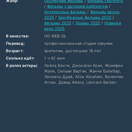
Жанр:
Последние фильмы
/
Фильмы смотреть
/
Фильмы с высоким рейтингом
/
Интересные фильмы
/
Фильмы весны
2025
/
Зарубежные фильмы 2025
/
Фильмы 2025
/
Драмы 2025
/
Новинки
кино 2025
В качестве:
HD WEB-DL
Перевод:
профессиональная студия озвучки
Возраст:
зрителям, достигшим 18 лет
Сколько идёт:
1 ч 42 мин
В ролях актеры:
Лейла Бехти, Джонатан Коэн, Жозефин
Жапи, Сильви Вартан, Жанна Балибар,
Лионель Драй, Alice Abraham, Валентин
Атлан, Давид Айала, Léonard Barbier