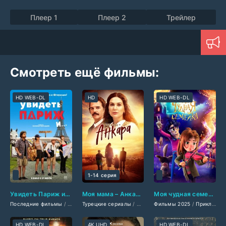
Плеер 1
Плеер 2
Трейлер
Смотреть ещё фильмы:
HD WEB-DL
HD
HD WEB-DL
1-14 серия
Увидеть Париж и… (2025)
Моя мама – Анкара (2025)
Моя чудная семейка (2025)
Последние фильмы
/
Зарубежные фильмы 2025
Турецкие сериалы
/
Сериалы 2025
/
Фильмы 2025
Фильмы 2025
/
Фильмы 2025
/
Комедии 2025
/
Приключения 2025
/
Д
HD WEB-DL
4K UHD
HD WEB-DL