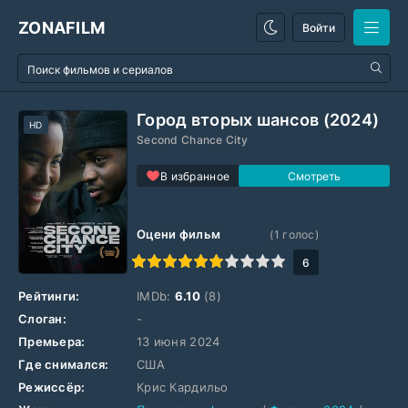
ZONAFILM
Войти
Город вторых шансов (2024)
HD
Second Chance City
В избранное
Оцени фильм
(
1
голос)
1
2
3
4
5
6
7
8
9
10
6
Рейтинги:
IMDb:
6.10
(8)
Слоган:
-
Премьера:
13 июня 2024
Где снимался:
США
Режиссёр:
Крис Кардильо