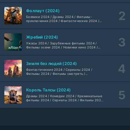
1 сезон
2024 / Американские фильмы / Фильмы
смотреть / Британские фильмы / Фильмы с
Фоллаут (2024)
высоким рейтингом / Интересные фильмы /
Анна медиум (2021-2026)
Крутые фильмы / Популярные фильмы
2 серия
Боевики 2024 / Драмы 2024 / Фильмы-
Не требуется
1-5 сезон
приключения 2024 / Фантастические 2024 /
Сериалы 2024 / Фильмы 2024 / Фильмы
смотреть / Сериалы в 4K UHD / Американские
сериалы
Преступление с низким IQ (2026)
24 серия
Жребий (2024)
DubLik.TV
1 сезон
Ужасы 2024 / Зарубежные фильмы 2024 /
Фильмы осени 2024 / Новинки кино 2024 /
Последние фильмы / Фильмы 2024 /
Страна боев (2026)
Американские фильмы / Фильмы смотреть /
1 серия
Фильмы с высоким рейтингом / Интересные
Coldfilm
1 сезон
Земля без людей (2024)
фильмы / Крутые фильмы / Популярные
фильмы
Фантастические 2024 / Сериалы 2024 /
Фильмы 2024 / Фильмы смотреть /
Рыцарь Семи Королевств (2026)
6 серия
Американские сериалы
Syncmer
1 сезон
Король Талсы (2024)
Чудо-человек (2026)
Драмы 2024 / Комедии 2024 / Криминальные
8 серия
фильмы 2024 / Сериалы 2024 / Фильмы 2024
HDrezka Studio
1 сезон
/ Фильмы смотреть / Американские сериалы
Красота (2026)
11 серия
ТО Дубляжная
1 сезон