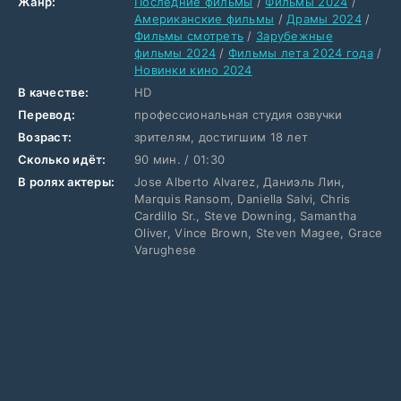
Жанр:
Последние фильмы
/
Фильмы 2024
/
Американские фильмы
/
Драмы 2024
/
Фильмы смотреть
/
Зарубежные
фильмы 2024
/
Фильмы лета 2024 года
/
Новинки кино 2024
В качестве:
HD
Перевод:
профессиональная студия озвучки
Возраст:
зрителям, достигшим 18 лет
Сколько идёт:
90 мин. / 01:30
В ролях актеры:
Jose Alberto Alvarez, Даниэль Лин,
Marquis Ransom, Daniella Salvi, Chris
Cardillo Sr., Steve Downing, Samantha
Oliver, Vince Brown, Steven Magee, Grace
Varughese