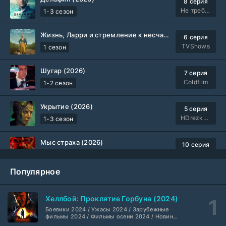
8 серия
Не требуется
1-3 сезон
Жизнь, Ларри и стремление к несчастью: Почти история Америки (2026)
6 серия
TVShows
1 сезон
Шугар (2026)
7 серия
Coldfilm
1-2 сезон
Укрытие (2026)
5 серия
HDrezka Studio
1-3 сезон
Мыс страха (2026)
10 серия
Dragon Money Studio
1 сезон
Популярное
Библиотекари: Следующая глава (2026)
2 серия
LostFilm
1-2 сезон
Хеллбой: Проклятие Горбуна (2024)
Боевики 2024 / Ужасы 2024 / Зарубежные
Вторая мировая война с Томом Хэнксом (2026)
20 серия
фильмы 2024 / Фильмы осени 2024 / Новинки
кино 2024 / Последние фильмы / Фильмы
Дубляж HDrezka St.