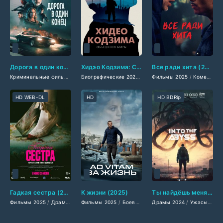
Дорога в один конец (2024)
Хидэо Кодзима: Соединяя миры (2024)
Все ради хита (2025)
Криминальные фильмы 2024
/
Триллеры 2024
/
Биографические 2024
Зарубежные фильмы 2024
/
Документальные фильмы 20
Фильмы 2025
/
Комедии 2025
/
Фил
HD WEB-DL
HD
HD BDRip
Гадкая сестра (2025)
К жизни (2025)
Ты найдёшь меня в глубине бездны (2024)
Фильмы 2025
/
Драмы 2025
Фильмы 2025
/
Комедии 2025
/
Боевики 2025
/
Ужасы 2025
Драмы 2024
/
/
Детективы 2025
Зарубежные фильм
/
Ужасы 2024
/
Дра